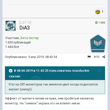
1
[LST-V]
1 004
DiA3
Участник,
Бета-тестер
1 655 публикаций
1 444 боя
Опубликовано:
9 апр 2019, 08:43:54
#10
В 08.04.2019 в 11:43:25 пользователь
maxduckm
сказал:
P/s/ на CRT мониторах так менялся цвет когда подносился
магнит (снизу))
Эффект от магнита ничем не хуже, чем пробитый насквозь
монитор. На "снимок" экрана это не влияет никак.