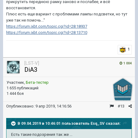
прикрутить переднюю рамку заново и послабее, и всё
восстановится.
Плюс есть еще вариант с проблемами лампы подсветки, но тут
уже так не помочь..."
https://forum.ixbt.com/topic.cgi?id=28:18937
https://forum.ixbt.com/topic.cgi?id=28:13710
1
[LST-V]
1 004
DiA3
Участник,
Бета-тестер
1 655 публикаций
1 444 боя
Опубликовано:
9 апр 2019, 14:16:56
#13
В 09.04.2019 в 10:46:01 пользователь
Esq_SV
сказал:
Есть такие подозрения так же ...