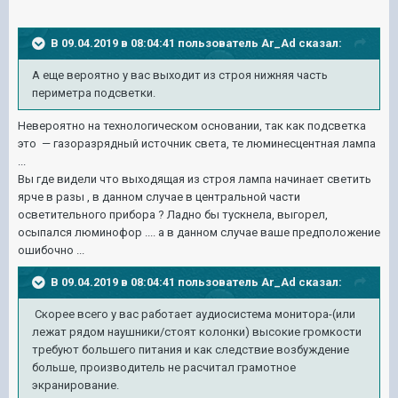
В 09.04.2019 в 08:04:41 пользователь
Ar_Ad
сказал:
А еще вероятно у вас выходит из строя нижняя часть
периметра подсветки.
Невероятно на технологическом основании, так как подсветка
это — газоразрядный источник света, те люминесцентная лампа
...
Вы где видели что выходящая из строя лампа начинает светить
ярче в разы , в данном случае в центральной части
осветительного прибора ? Ладно бы тускнела, выгорел,
осыпался люминофор .... а в данном случае ваше предположение
ошибочно ...
В 09.04.2019 в 08:04:41 пользователь
Ar_Ad
сказал:
Скорее всего у вас работает аудиосистема монитора-(или
лежат рядом наушники/стоят колонки) высокие громкости
требуют большего питания и как следствие возбуждение
больше, производитель не расчитал грамотное
экранирование.