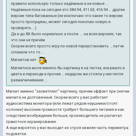
правило использую только надёжные а не новые ...
Надёжные пока на сегодня это 384.94, 411.63, 416.94 ... другие
версии типа багованные (не исключаю что какие то версии
просто пропущены, может сегодня покопаю новую и
проверять ...)
Да и до 8Х было нормально а после ... на всех версиях, так
что они не причём
Скорее всего просто игру по новой переустановить ... патчи
сломали что то ...
Магнитов нет
Магнитное моле меняло бы картинку и на тестах, искажало и
цвета и переходи и прочее ... недаром же стояла у них петля
размагничивания ...
Магнит именно "засветляет" картинку, причем эффект при снятии
магнита не долговечный. Скорее всего у вас работает
аудиосистема монитора-(или лежат рядом наушники/стоят
колонки) высокие громкости требуют большего питания и как
следствие возбуждение больше, производитель не расчитал
грамотное экранирование.
А еще вероятно у вас выходит из строя нижняя часть периметра
подсветки.