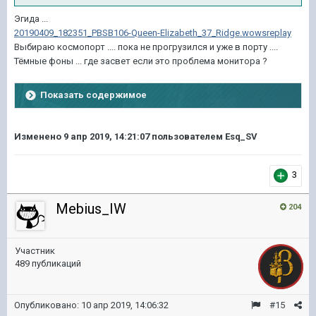
Эгида ...
20190409_182351_PBSB106-Queen-Elizabeth_37_Ridge.wowsreplay
Выбираю космопорт .... пока не прогрузился и уже в порту ....
Тёмные фоны ... где засвет если это проблема монитора ?
Показать содержимое
Изменено
9 апр 2019, 14:21:07
пользователем Esq_SV
3
Mebius_IW
204
Участник
489 публикаций
Опубликовано:
10 апр 2019, 14:06:32
#15