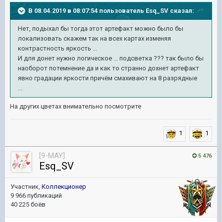
В 08.04.2019 в 08:07:54 пользователь
Esq_SV
сказал:
Нет, подыхал бы тогда этот артефакт можно было бы
локализовать скажем так на всех картах изменяя
контрастность яркость ...
И для донет нужно логическое ... подсветка ??? так было бы
наоборот потемнение да и как то странно дохнет артефакт
явно градации яркости причём смахивают на 8 разрядные
...
На других цветах внимательно посмотрите
1
1
[9-MAY]
5 476
Esq_SV
Участник,
Коллекционер
9 966 публикаций
40 225 боёв