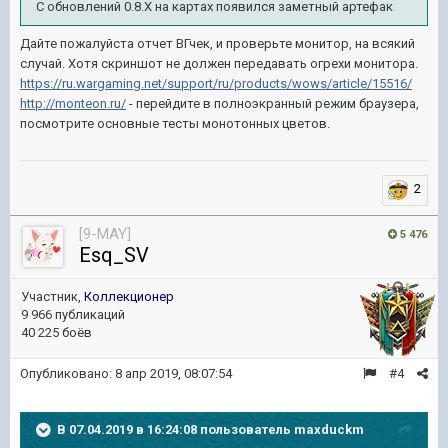
С обновлений 0.8.Х на картах появился заметный артефак
Дайте пожалуйста отчет ВГчек, и проверьте монитор, на всякий
случай. Хотя скриншот не должен передавать огрехи монитора.
https://ru.wargaming.net/support/ru/products/wows/article/15516/
http://monteon.ru/
- перейдите в полноэкранный режим браузера,
посмотрите основные тесты монотонных цветов.
2
[9-MAY]
5 476
Esq_SV
Участник,
Коллекционер
9 966 публикаций
40 225 боёв
Опубликовано:
8 апр 2019, 08:07:54
#4
В 07.04.2019 в 16:24:08 пользователь
maxduckm