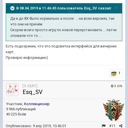
В 08.04.2019 в 11:46:45 пользователь
Esq_SV
сказал:
Да и до 8Х было нормально а после ... на всех версиях, так
что они не причём
Скорее всего просто игру по новой переустановить ... патчи
сломали что то ...
Есть подозрение, что это подсветка интерфейса для вечерних
карт.
Проверю информацию)
1
[9-MAY]
5 476
Esq_SV
Участник,
Коллекционер
9 966 публикаций
40 225 боёв
Опубликовано:
9 апр 2019, 10:46:01
#11