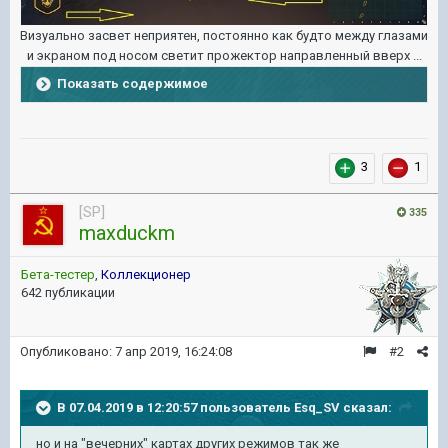
Визуально засвет неприятен, постоянно как будто между глазами
и экраном под носом светит прожектор направленный вверх ...
Показать содержимое
3
1
[SP]
335
maxduckm
Бета-тестер
,
Коллекционер
642 публикации
Опубликовано:
7 апр 2019, 16:24:08
#2
В 07.04.2019 в 12:20:57 пользователь
Esq_SV
сказал:
но и на "вечерних" картах других режимов так же