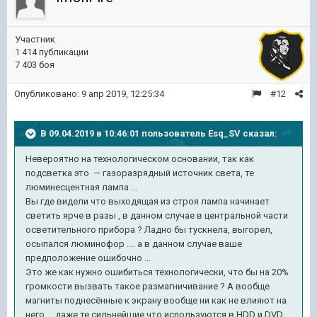
Участник
1 414 публикации
7 403 боя
Опубликовано:
9 апр 2019, 12:25:34
#12
В 09.04.2019 в 10:46:01 пользователь
Esq_SV
сказал:
Невероятно на технологическом основании, так как
подсветка это — газоразрядный источник света, те
люминесцентная лампа ...
Вы где видели что выходящая из строя лампа начинает
светить ярче в разы , в данном случае в центральной части
осветительного прибора ? Ладно бы тускнела, выгорел,
осыпался люминофор .... а в данном случае ваше
предположение ошибочно ...
Это же как нужно ошибиться технологически, что бы на 20%
громкости вызвать такое размагничивание ? А вообще
магниты поднесённые к экрану вообще ни как не влияют на
него ... даже те сильнейшие что используются в HDD и DVD