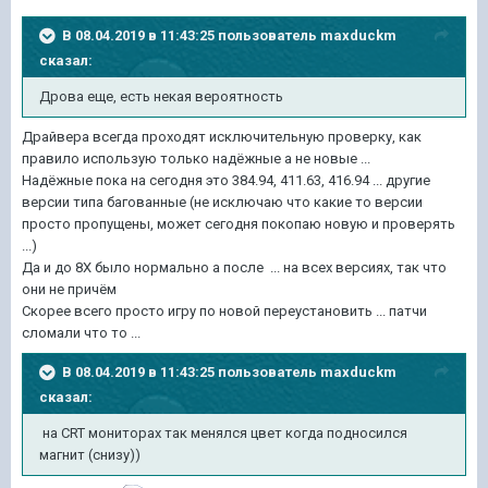
В 08.04.2019 в 11:43:25 пользователь
maxduckm
сказал:
Дрова еще, есть некая вероятность
Драйвера всегда проходят исключительную проверку, как
правило использую только надёжные а не новые ...
Надёжные пока на сегодня это 384.94, 411.63, 416.94 ... другие
версии типа багованные (не исключаю что какие то версии
просто пропущены, может сегодня покопаю новую и проверять
...)
Да и до 8Х было нормально а после ... на всех версиях, так что
они не причём
Скорее всего просто игру по новой переустановить ... патчи
сломали что то ...
В 08.04.2019 в 11:43:25 пользователь
maxduckm
сказал:
на CRT мониторах так менялся цвет когда подносился
магнит (снизу))