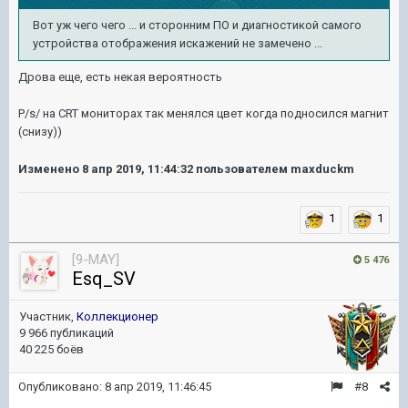
Вот уж чего чего ... и сторонним ПО и диагностикой самого
устройства отображения искажений не зам
ечено ...
Дрова еще, есть некая вероятность
P/s/ на CRT мониторах так менялся цвет когда подносился магнит
(снизу))
Изменено
8 апр 2019, 11:44:32
пользователем maxduckm
1
1
[9-MAY]
5 476
Esq_SV
Участник,
Коллекционер
9 966 публикаций
40 225 боёв
Опубликовано:
8 апр 2019, 11:46:45
#8