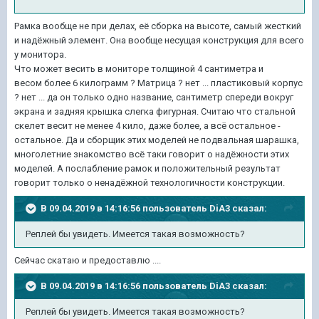
Рамка вообще не при делах, её сборка на высоте, самый жесткий
и надёжный элемент. Она вообще несущая конструкция для всего
у монитора.
Что может весить в мониторе толщиной 4 сантиметра и
весом более 6 килограмм ? Матрица ? нет ... пластиковый корпус
? нет ... да он только одно название, сантиметр спереди вокруг
экрана и задняя крышка слегка фигурная. Считаю что стальной
скелет весит не менее 4 кило, даже более, а всё остальное -
остальное. Да и сборщик этих моделей не подвальная шарашка,
многолетние знакомство всё таки говорит о надёжности этих
моделей. А послабление рамок и положительный результат
говорит только о ненадёжной технологичности конструкции.
В 09.04.2019 в 14:16:56 пользователь
DiA3
сказал:
Реплей бы увидеть. Имеется такая возможность?
Сейчас скатаю и предоставлю ....
В 09.04.2019 в 14:16:56 пользователь
DiA3
сказал:
Реплей бы увидеть. Имеется такая возможность?