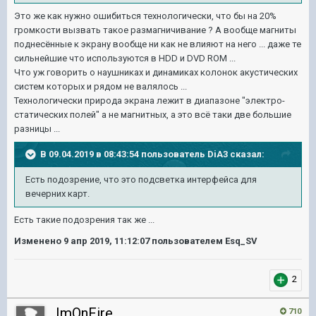
Это же как нужно ошибиться технологически, что бы на 20%
громкости вызвать такое размагничивание ? А вообще магниты
поднесённые к экрану вообще ни как не влияют на него ... даже те
сильнейшие что используются в HDD и DVD ROM ...
Что уж говорить о наушниках и динамиках колонок акустических
систем которых и рядом не валялось ...
Технологически природа экрана лежит в диапазоне "электро-
статических полей" а не магнитных, а это всё таки две большие
разницы ...
В 09.04.2019 в 08:43:54 пользователь
DiA3
сказал:
Есть подозрение, что это подсветка интерфейса для
вечерних карт.
Есть такие подозрения так же ...
Изменено
9 апр 2019, 11:12:07
пользователем Esq_SV
2
ImOnFire
710