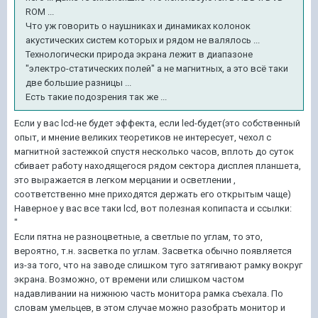
ROM ...
Что уж говорить о наушниках и динамиках колонок
акустических систем которых и рядом не валялось ...
Технологически природа экрана лежит в диапазоне
"электро-статических полей" а не магнитных, а это всё таки
две большие разницы ...
Есть такие подозрения так же ...
Если у вас lcd-не будет эффекта, если led-будет(это собственный
опыт, и мнение великих теоретиков не интересует, чехол с
магнитной застежкой спустя несколько часов, вплоть до суток
сбивает работу находящегося рядом сектора дисплея планшета,
это выражается в легком мерцании и осветлении ,
соответственно мне приходятся держать его открытым чаще)
Наверное у вас все таки lcd, вот полезная копипаста и ссылки:
"
Если пятна не разноцветные, а светлые по углам, то это,
вероятно, т.н. засветка по углам. Засветка обычно появляется
из-за того, что на заводе слишком туго затягивают рамку вокруг
экрана. Возможно, от времени или слишком частом
надавливании на нижнюю часть монитора рамка съехала. По
словам умельцев, в этом случае можно разобрать монитор и