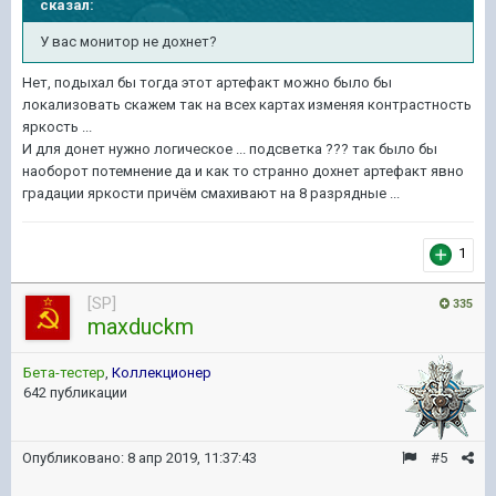
сказал:
У вас монитор не дохнет?
Нет, подыхал бы тогда этот артефакт можно было бы
локализовать скажем так на всех картах изменяя контрастность
яркость ...
И для донет нужно логическое ... подсветка ??? так было бы
наоборот потемнение да и как то странно дохнет артефакт явно
градации яркости причём смахивают на 8 разрядные ...
1
[SP]
335
maxduckm
Бета-тестер
,
Коллекционер
642 публикации
Опубликовано:
8 апр 2019, 11:37:43
#5