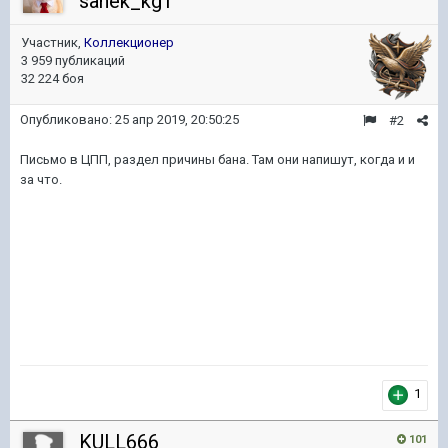
sanek_kg1
Участник,
Коллекционер
3 959 публикаций
32 224 боя
Опубликовано:
25 апр 2019, 20:50:25
#2
Письмо в ЦПП, раздел причины бана. Там они напишут, когда и и
за что.
1
KULL666
101