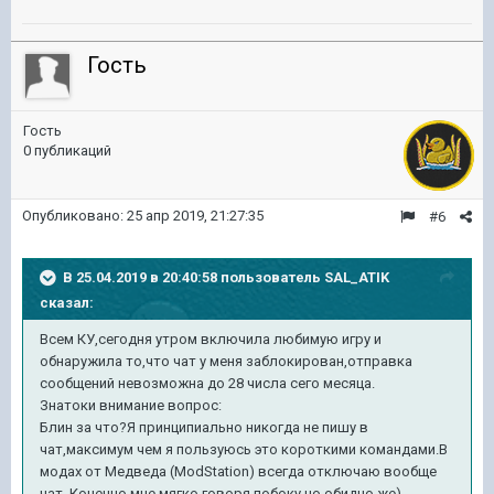
Гость
Гость
0 публикаций
Опубликовано:
25 апр 2019, 21:27:35
#6
В 25.04.2019 в 20:40:58 пользователь
SAL_ATIK
сказал:
Всем КУ,сегодня утром включила любимую игру и
обнаружила то,что чат у меня заблокирован,отправка
сообщений невозможна до 28 числа сего месяца.
Знатоки внимание вопрос:
Блин за что?Я принципиально никогда не пишу в
чат,максимум чем я пользуюсь это короткими командами.В
модах от Медведа (ModStation) всегда отключаю вообще
чат. Конечно мне мягко говоря побоку,но обидно же)