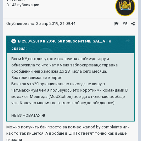
3 143 публикации
Опубликовано:
25 апр 2019, 21:09:44
#5
В 25.04.2019 в 20:40:58 пользователь
SAL_ATIK
сказал:
Всем КУ,сегодня утром включила любимую игру и
обнаружила то,что чат у меня заблокирован,отправка
сообщений невозможна до 28 числа сего месяца.
Знатоки внимание вопрос:
Блин за что?Я принципиально никогда не пишу в
чат,максимум чем я пользуюсь это короткими командами.В
модах от Медведа (ModStation) всегда отключаю вообще
чат. Конечно мне мягко говоря побоку,но обидно же)
НЕ ВИНОВАТАЯ Я!
Можно получить бан просто за кол-во жалоб by complaints или
как то так пишется. А вообще в ЦПП ответят точно как выше
сказали.