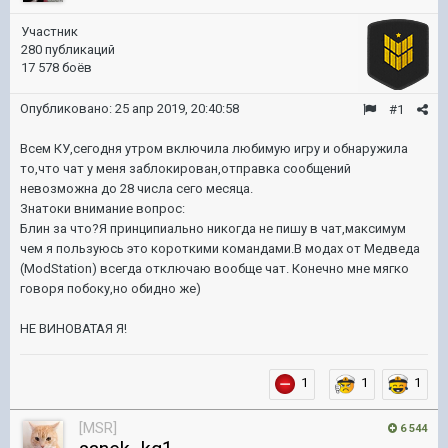
Участник
280 публикаций
17 578 боёв
Опубликовано:
25 апр 2019, 20:40:58
#1
Всем КУ,сегодня утром включила любимую игру и обнаружила
то,что чат у меня заблокирован,отправка сообщений
невозможна до 28 числа сего месяца.
Знатоки внимание вопрос:
Блин за что?Я принципиально никогда не пишу в чат,максимум
чем я пользуюсь это короткими командами.В модах от Медведа
(ModStation) всегда отключаю вообще чат. Конечно мне мягко
говоря побоку,но обидно же)
НЕ ВИНОВАТАЯ Я!
1
1
1
[MSR]
6 544