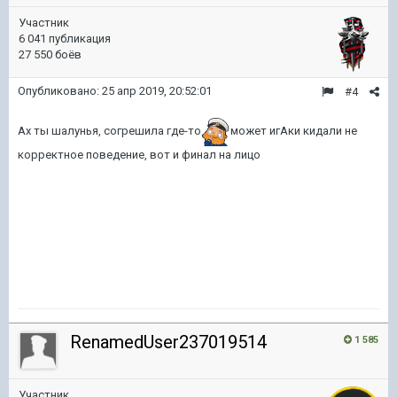
Участник
6 041 публикация
27 550 боёв
Опубликовано:
25 апр 2019, 20:52:01
#4
Ах ты шалунья, согрешила где-то
может игАки кидали не
корректное поведение, вот и финал на лицо
RenamedUser237019514
1 585
Участник