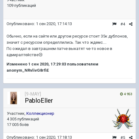
109 публикаций
Опубликовано:
1 сен 2020, 17:14:13
#4
Обычно, если на сайте или другом ресурсе стоит 35к дублонов,
значит с ресурсом определлились. Так что ждемс....
Пс ожидал в завтрашнем патче выкатят че-то новое в
адмиралтействе
😢
Изменено
1 сен 2020, 17:29:03
пользователем
anonym_NRvlivG8rfiE
[9-MAY]
4 953
PabloEller
Участник,
Коллекционер
4 305 публикаций
17 005 боёв
Опубликовано:
1 сен 2020, 17:18:13
#5