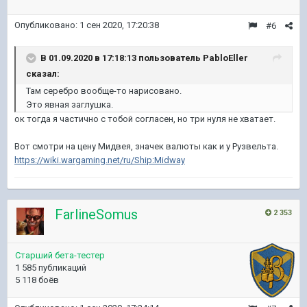
Опубликовано:
1 сен 2020, 17:20:38
#6
В 01.09.2020 в 17:18:13 пользователь
PabloEller
сказал:
Там серебро вообще-то нарисовано.
Это явная заглушка.
ок тогда я частично с тобой согласен, но три нуля не хватает.
Вот смотри на цену Мидвея, значек валюты как и у Рузвельта.
https://wiki.wargaming.net/ru/Ship:Midway
FarlineSomus
2 353
Старший бета-тестер
1 585 публикаций
5 118 боёв