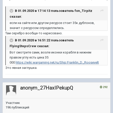
В 01.09.2020 в 17:14:13 пользователь
fon_Tirpitz
сказал:
если на сайте или другом ресурсе стоит 35к дублонов,
значит с ресурсом определлились.
Там серебро вообще-то нарисовано.
В 01.09.2020 в 16:51:22 пользователь
FlyingStepsCrew
сказал:
Вот смотрите сами, возле иконки корабля в нижнем
правом углу есть цена 35
000
https://wiki.wargaming.net/ru/Ship:Franklin_D._Roosevelt
Это явная заглушка.
anonym_27HaxIPekupQ
292
Участник
196 публикаций