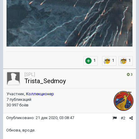
1
1
1
[SPL]
3
Trista_Sedmoy
Участник,
Коллекционер
7 публикаций
30 997 боёв
Опубликовано:
21 дек 2020, 03:08:47
#2
Обнова, вроде.