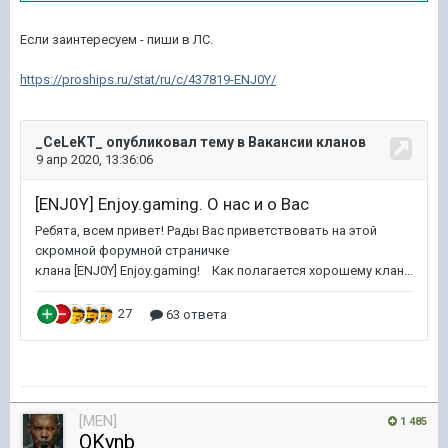
Если заинтересуем - пиши в ЛС.
https://proships.ru/stat/ru/c/437819-ENJ0Y/
[MEN]
1 485
OKynb