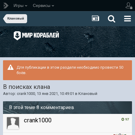
Игры
Сервисы
Клановый
Для публикации в этом разделе необходимо провести 50
боёв.
В поисках клана
Автор:
crank1000
,
13 янв 2021, 10:49:01
в
Клановый
В этой теме 8 комментариев
crank1000
97