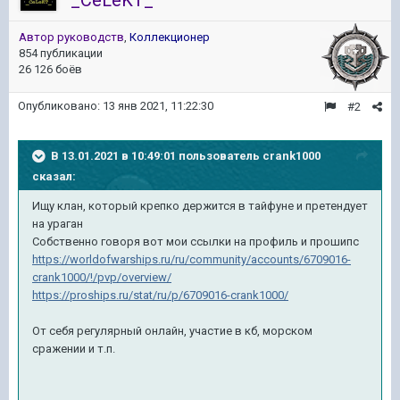
_CeLeKT_
Автор руководств
,
Коллекционер
854 публикации
26 126 боёв
Опубликовано:
13 янв 2021, 11:22:30
#2
В 13.01.2021 в 10:49:01 пользователь
crank1000
сказал:
Ищу клан, который крепко держится в тайфуне и претендует
на ураган
Собственно говоря вот мои ссылки на профиль и прошипс
https://worldofwarships.ru/ru/community/accounts/6709016-
crank1000/!/pvp/overview/
https://proships.ru/stat/ru/p/6709016-crank1000/
От себя регулярный онлайн, участие в кб, морском
сражении и т.п.