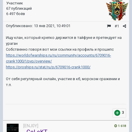
Участник
67 публикаций
6 497 боёв
Опубликовано:
13 янв 2021, 10:49:01
#1
Ищу клан, который крепко держится в тайфуне и претендует на
ураган
Собственно говоря вот мои ссылки на профиль и прошипс
https://worldofwarships.ru/ru/community/accounts/6709016-
crank1000/!/pvp/overview/
https://proships.ru/stat/ru/p/6709016-crank1000/
От себя регулярный онлайн, участие в кб, морском сражении и
т.п.
3
[ENJ0Y]
1 618