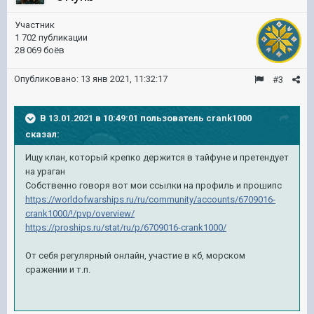
Участник
1 702 публикации
28 069 боёв
Опубликовано:
13 янв 2021, 11:32:17
#3
В 13.01.2021 в 10:49:01 пользователь
crank1000
сказал:
Ищу клан, который крепко держится в тайфуне и претендует
на ураган
Собственно говоря вот мои ссылки на профиль и прошипс
https://worldofwarships.ru/ru/community/accounts/6709016-
crank1000/!/pvp/overview/
https://proships.ru/stat/ru/p/6709016-crank1000/
От себя регулярный онлайн, участие в кб, морском
сражении и т.п.