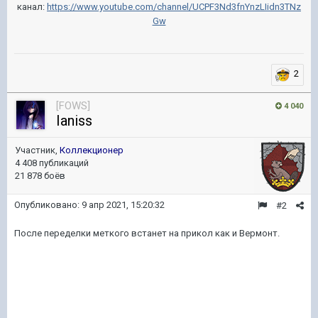
канал:
https://www.youtube.com/channel/UCPF3Nd3fnYnzLIidn3TNz
Gw
2
[FOWS]
4 040
Ianiss
Участник,
Коллекционер
4 408 публикаций
21 878 боёв
Опубликовано:
9 апр 2021, 15:20:32
#2
После переделки меткого встанет на прикол как и Вермонт.