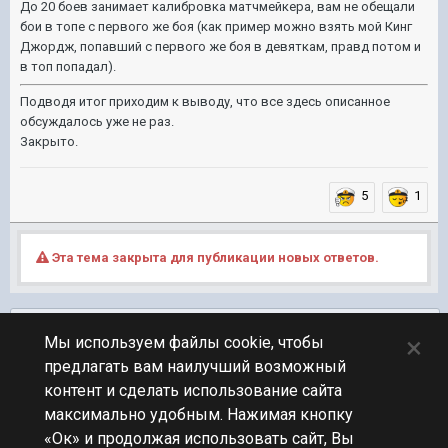
До 20 боев занимает калибровка матчмейкера, вам не обещали
бои в топе с первого же боя (как пример можно взять мой Кинг
Джордж, попавший с первого же боя в девяткам, правд потом и
в топ попадал).
Подводя итог приходим к выводу, что все здесь описанное
обсуждалось уже не раз.
Закрыто.
5
1
Эта тема закрыта для публикации новых ответов.
Подписчики
0
×
Мы используем файлы cookie, чтобы
предлагать вам наилучший возможный
ПЕРЕЙТИ К СПИСКУ ТЕМ
контент и сделать использование сайта
Обсуждение Мира Кораблей
максимально удобным. Нажимая кнопку
«Ок» и продолжая использовать сайт, Вы