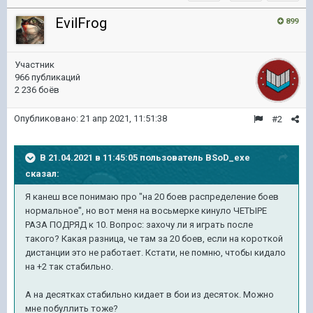
EvilFrog
899
Участник
966 публикаций
2 236 боёв
Опубликовано:
21 апр 2021, 11:51:38
#2
В 21.04.2021 в 11:45:05 пользователь
BSoD_exe
сказал:
Я канеш все понимаю про "на 20 боев распределение боев
нормальное", но вот меня на восьмерке кинуло ЧЕТЫРЕ
РАЗА ПОДРЯД к 10. Вопрос: захочу ли я играть после
такого? Какая разница, че там за 20 боев, если на короткой
дистанции это не работает. Кстати, не помню, чтобы кидало
на +2 так стабильно.
А на десятках стабильно кидает в бои из десяток. Можно
мне побуллить тоже?