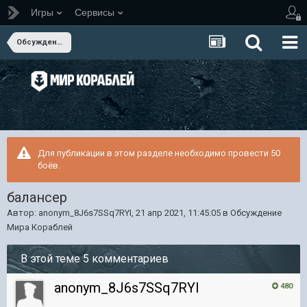
Игры
Сервисы
Обсуждение Мира Кораблей
Для публикации в этом разделе необходимо провести 50
боёв.
балансер
Автор:
anonym_8J6s7SSq7RYI
,
21 апр 2021, 11:45:05
в
Обсуждение
Мира Кораблей
В этой теме 5 комментариев
anonym_8J6s7SSq7RYI
480