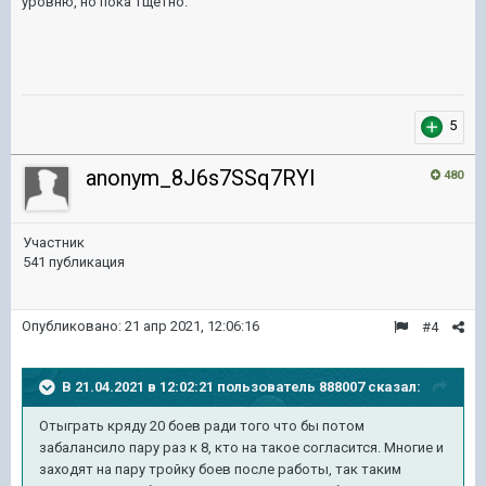
уровню, но пока тщетно.
5
anonym_8J6s7SSq7RYI
480
Участник
541 публикация
Опубликовано:
21 апр 2021, 12:06:16
#4
В 21.04.2021 в 12:02:21 пользователь
888007
сказал:
Отыграть кряду 20 боев ради того что бы потом
забалансило пару раз к 8, кто на такое согласится. Многие и
заходят на пару тройку боев после работы, так таким