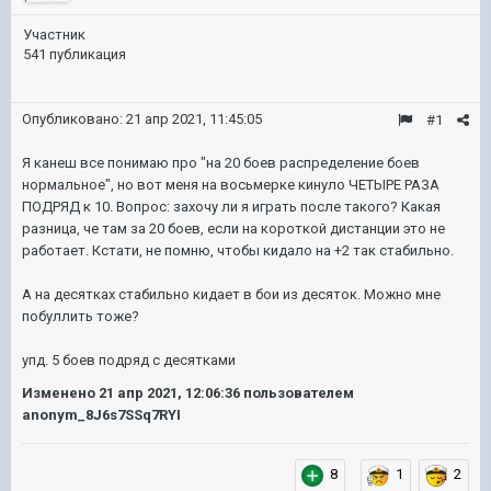
Участник
541 публикация
Опубликовано:
21 апр 2021, 11:45:05
#1
Я канеш все понимаю про "на 20 боев распределение боев
нормальное", но вот меня на восьмерке кинуло ЧЕТЫРЕ РАЗА
ПОДРЯД к 10. Вопрос: захочу ли я играть после такого? Какая
разница, че там за 20 боев, если на короткой дистанции это не
работает. Кстати, не помню, чтобы кидало на +2 так стабильно.
А на десятках стабильно кидает в бои из десяток. Можно мне
побуллить тоже?
упд. 5 боев подряд с десятками
Изменено
21 апр 2021, 12:06:36
пользователем
anonym_8J6s7SSq7RYI
8
1
2