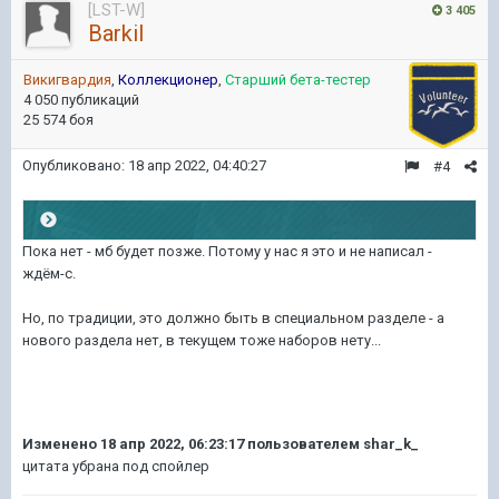
[LST-W]
3 405
Barkil
Викигвардия
,
Коллекционер
,
Старший бета-тестер
4 050 публикаций
25 574 боя
Опубликовано:
18 апр 2022, 04:40:27
#4
Пока нет - мб будет позже. Потому у нас я это и не написал -
ждём-с.
Но, по традиции, это должно быть в специальном разделе - а
нового раздела нет, в текущем тоже наборов нету...
Изменено
18 апр 2022, 06:23:17
пользователем shar_k_
цитата убрана под спойлер