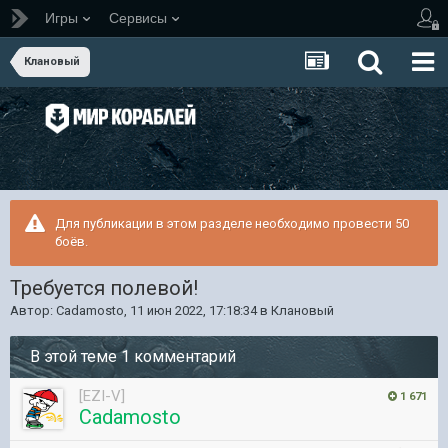
Игры
Сервисы
Клановый
Для публикации в этом разделе необходимо провести 50
боёв.
Требуется полевой!
Автор:
Cadamosto
,
11 июн 2022, 17:18:34
в
Клановый
В этой теме 1 комментарий
[EZI-V]
1 671
Cadamosto