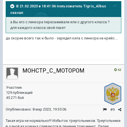
В 21.02.2023 в 18:41:06 пользователь
Tigris_Albus
сказал:
а Вы его с линкора пересаживали или с другого класса ?
для каждого класса свой пакет
да скорее всего так и было - зарядил кэпа с линкора на крейс....
MOHCTP_C_MOTOPOM
62
Участник
129 публикаций
45 271 бой
Опубликовано:
8 мар 2023, 19:35:06
#9
Такая игра не нормально!!! Избыток треугольников. Треугольники
в одной из команд сливаются в течении трех минут. Далее