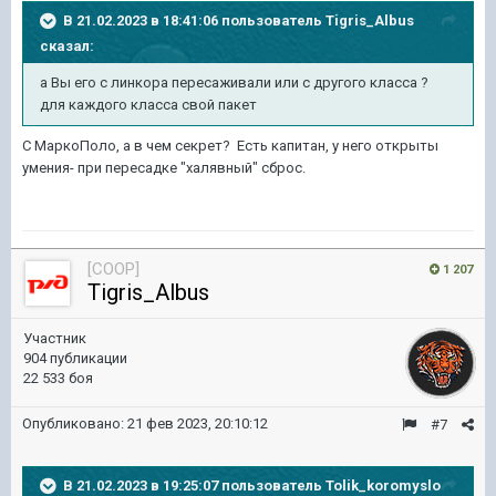
В 21.02.2023 в 18:41:06 пользователь
Tigris_Albus
сказал:
а Вы его с линкора пересаживали или с другого класса ?
для каждого класса свой пакет
С МаркоПоло, а в чем секрет? Есть капитан, у него открыты
умения- при пересадке "халявный" сброс.
[COOP]
1 207
Tigris_Albus
Участник
904 публикации
22 533 боя
Опубликовано:
21 фев 2023, 20:10:12
#7
В 21.02.2023 в 19:25:07 пользователь
Tolik_koromyslo