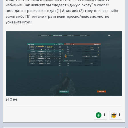
избиение . Так нельзя!! вы сдедалт 2дикую охоту" в коопе!!
ввелдите ограничение: один (1) Авик два (2) треугольника либо
эсмы либо ПЛ. ингаяе играть неинтересно/невозможно. не
убивайте игру!!!
эТО не
1
1