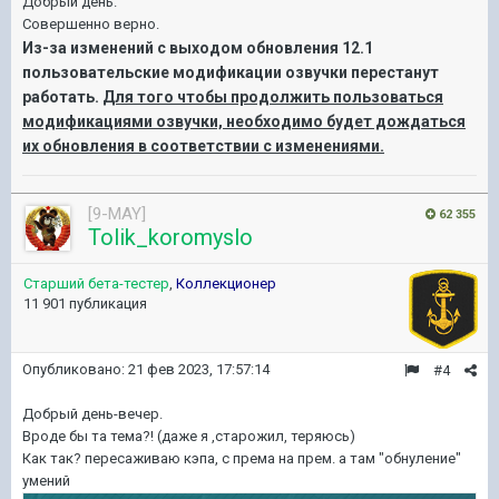
Добрый день.
Совершенно верно.
Из
-за изменений с выходом обновления 12.1
пользовательские модификации озвучки перестанут
работать.
Для того чтобы продолжить пользоваться
модификациями озвучки, необходимо будет дождаться
их обновления в соответствии с изменениями
.
[9-MAY]
62 355
Tolik_koromyslo
Старший бета-тестер
,
Коллекционер
11 901 публикация
Опубликовано:
21 фев 2023, 17:57:14
#4
Добрый день-вечер.
Вроде бы та тема?! (даже я ,старожил, теряюсь)
Как так? пересаживаю кэпа, с према на прем. а там "обнуление"
умений