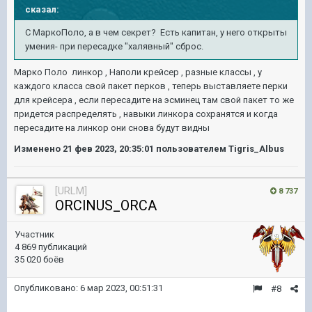
сказал:
С МаркоПоло, а в чем секрет? Есть капитан, у него открыты
умения- при пересадке "халявный" сброс.
Марко Поло линкор , Наполи крейсер , разные классы , у
каждого класса свой пакет перков , теперь выставляете перки
для крейсера , если пересадите на эсминец там свой пакет то же
придется распределять , навыки линкора сохранятся и когда
пересадите на линкор они снова будут видны
Изменено
21 фев 2023, 20:35:01
пользователем Tigris_Albus
[URLM]
8 737
ORClNUS_ORCA
Участник
4 869 публикаций
35 020 боёв
Опубликовано:
6 мар 2023, 00:51:31
#8