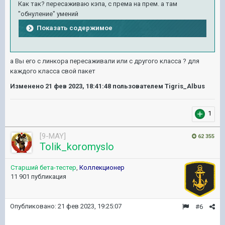
Как так? пересаживаю кэпа, с према на прем. а там
"обнуление" умений
Показать содержимое
а Вы его с линкора пересаживали или с другого класса ? для
каждого класса свой пакет
Изменено
21 фев 2023, 18:41:48
пользователем Tigris_Albus
1
[9-MAY]
62 355
Tolik_koromyslo
Старший бета-тестер
,
Коллекционер
11 901 публикация
Опубликовано:
21 фев 2023, 19:25:07
#6