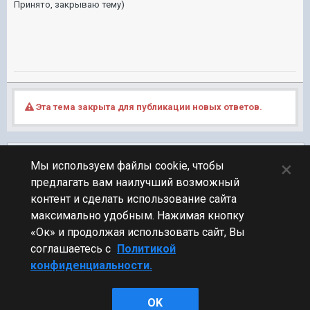
Принято, закрываю тему)
Эта тема закрыта для публикации новых ответов.
Подписчики
0
×
Мы используем файлы cookie, чтобы
предлагать вам наилучший возможный
ПЕРЕЙТИ К СПИСКУ ТЕМ
контент и сделать использование сайта
Технические вопросы
максимально удобным. Нажимая кнопку
«Ок» и продолжая использовать сайт, Вы
соглашаетесь с
Политикой
конфиденциальности.
Стиль
OK