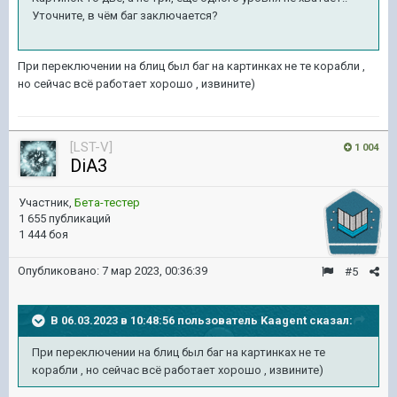
Уточните, в чём баг заключается?
При переключении на блиц был баг на картинках не те корабли ,
но сейчас всё работает хорошо , извините)
[LST-V]
1 004
DiA3
Участник,
Бета-тестер
1 655 публикаций
1 444 боя
Опубликовано:
7 мар 2023, 00:36:39
#5
В 06.03.2023 в 10:48:56 пользователь
Kaagent
сказал:
При переключении на блиц был баг на картинках не те
корабли , но сейчас всё работает хорошо , извините)