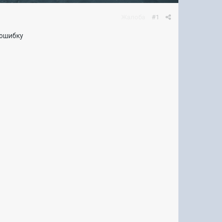
Жалоба
#1
 ошибку