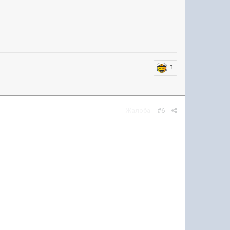
1
Жалоба
#6