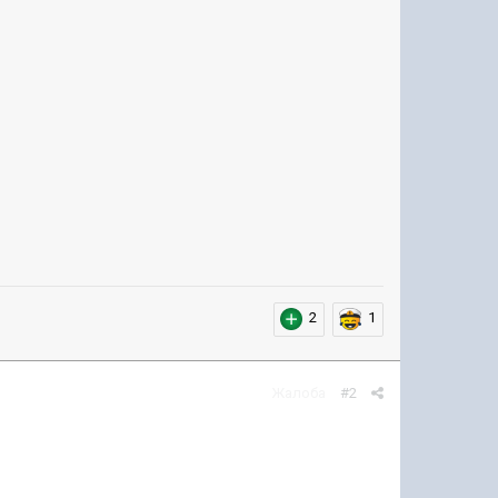
2
1
Жалоба
#2