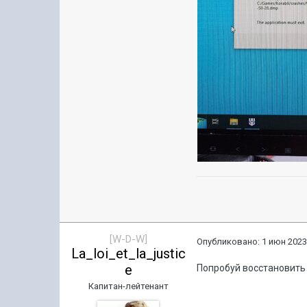
[W-D-W]
Опубликовано:
1 июн 2023
La_loi_et_la_justic
e
Попробуй восстановить 
Капитан-лейтенант