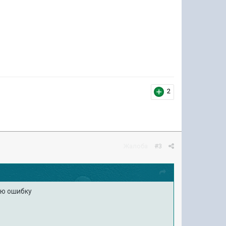
2
Жалоба
#3
кую ошибку