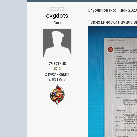
[SCO33]
Опубликовано:
1 июн 2023
evgdots
Периодически начало в
Юнга
Участник
2
2 публикации
6 894 боя