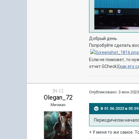
Добрый день.
Попробуйте
сделать вос
Если не поможет,
то
нуж
отчет GCheck)
(
как его 
[N-C]
Опубликовано:
3 июн 2023
Olegan_72
Мичман
В 01.06.2023 в 05:
Периодически начало
+ У меня то же самое. 