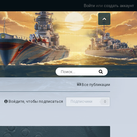
Войти
или
создать аккаунт
Все публикации
Войдите, чтобы подписаться
Подписчики
0