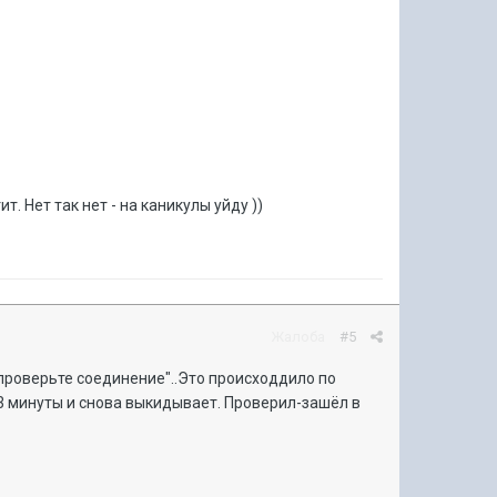
. Нет так нет - на каникулы уйду ))
Жалоба
#5
 проверьте соединение"..Это происходдило по
-3 минуты и снова выкидывает. Проверил-зашёл в