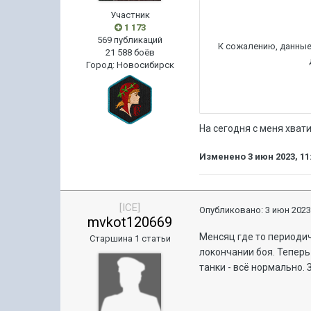
Участник
1 173
569 публикаций
21 588 боёв
Город
:
Новосибирск
На сегодня с меня хвати
Изменено
3 июн 2023, 11
[ICE]
Опубликовано:
3 июн 2023
mvkot120669
Менсяц где то периодич
Старшина 1 статьи
локончании боя. Теперь
танки - всё нормально.