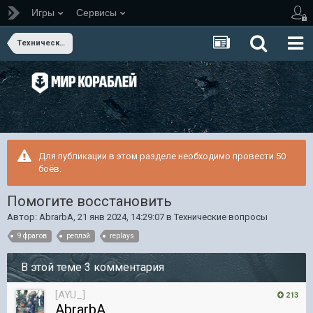
Игры
Сервисы
Технические вопросы
Для публикации в этом разделе необходимо провести 50
боёв.
Помогите восстановить
Автор:
AbrarbA
,
21 янв 2024, 14:29:07
в
Технические вопросы
9 фрагов
реплэй
replays
В этой теме 3 комментария
[AYU_]
213
AbrarbA