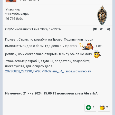
Участник
213 публикации
46 716 боёв
Опубликовано:
21 янв 2024, 14:29:07
#1
Привет. Стримлю корабли на Трово. Подписчики просят
выложить видео с боем, где делаю
9
фрагов
. Есть
реплэй, но к сожалению открыть в силу обнов не могу
Уважаемые разрабы, админы, создатели, подсобите,
пожалуйста, для общего дела.
20230828_221230_PASC710-Salem_54_Faroe.wowsreplay
Изменено
21 янв 2024, 15:00:13
пользователем AbrarbA
1
2