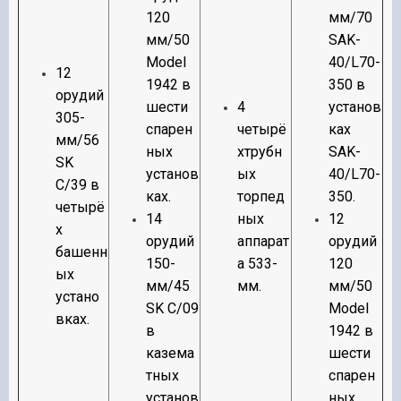
120
мм/70
мм/50
SAK-
Model
40/L70-
12
1942 в
350 в
орудий
шести
4
установ
305-
спарен
четырё
ках
мм/56
ных
хтрубн
SAK-
SK
установ
ых
40/L70-
C/39 в
ках.
торпед
350.
четырё
14
ных
12
х
орудий
аппарат
орудий
башенн
150-
а 533-
120
ых
мм/45
мм.
мм/50
устано
SK C/09
Model
вках.
в
1942 в
казема
шести
тных
спарен
установ
ных