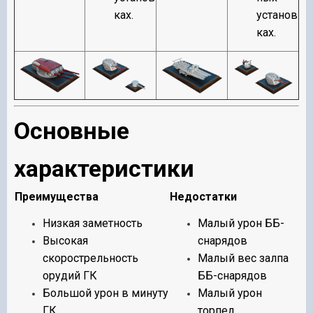
ках.
установ
ках.
Основные
характеристики
Преимущества
Недостатки
Низкая заметность
Малый урон ББ-
Высокая
снарядов
скорострельность
Малый вес залпа
орудий ГК
ББ-снарядов
Большой урон в минуту
Малый урон
ГК
торпед