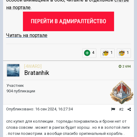
на портале
.
Читать на портале
4
1
1
[4WARD]
2 694
Bratanhik
Участник
904 публикации
Опубликовано:
16 сен 2024, 16:27:34
#2
спс купил для коллекции . торпеды понравились и брони нет от
слова совсем . может в рангах будет хорош . но я в золотой лиги
. потом посмотрим. а вообще спасибо оригинальный корабль .