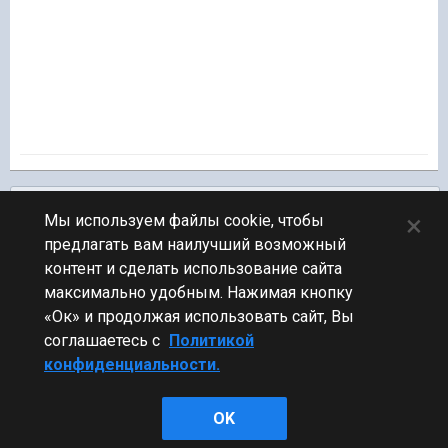
Подписчики
0
×
Мы используем файлы cookie, чтобы
предлагать вам наилучший возможный
ПЕРЕЙТИ К СПИСКУ ТЕМ
контент и сделать использование сайта
Новости
максимально удобным. Нажимая кнопку
«Ок» и продолжая использовать сайт, Вы
соглашаетесь с
Политикой
конфиденциальности.
Стиль
OK
Powered by Invision Community