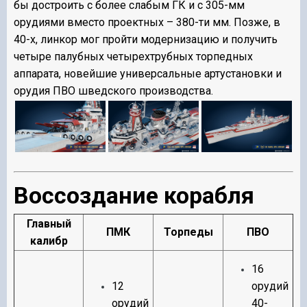
бы достроить с более слабым ГК и с 305-мм
орудиями вместо проектных – 380-ти мм. Позже, в
40-х, линкор мог пройти модернизацию и получить
четыре палубных четырехтрубных торпедных
аппарата, новейшие универсальные артустановки и
орудия ПВО шведского производства.
Воссоздание корабля
Главный
ПМК
Торпеды
ПВО
калибр
16
12
орудий
орудий
40-