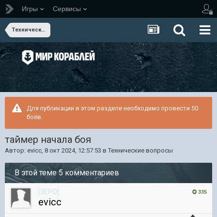
Игры
Сервисы
Технические вопросы
Для публикации в этом разделе необходимо провести 50
боёв.
таймер начала боя
Автор:
evicc
,
8 окт 2024, 12:57:53
в
Технические вопросы
В этой теме 5 комментариев
[3EPO]
335
evicc