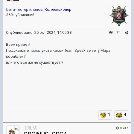
Бета-тестер кланов
,
Коллекционер
369 публикаций
Опубликовано:
25 окт 2024, 14:05:38
#1
Всем привет!
Подскажите пожалуйста какой Team Speak server у Мира
кораблей?
или его все же не существует ?
1
4
[URLM]
8 737