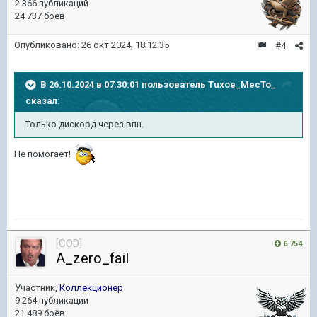
2 366 публикаций
24 737 боёв
Опубликовано:
26 окт 2024, 18:12:35
#4
В 26.10.2024 в 07:30:01 пользователь
Tuxoe_MecTo_
сказал:
Только дискорд через впн.
Не помогает!
[COD]
6 754
A_zero_fail
Участник,
Коллекционер
9 264 публикации
21 489 боёв