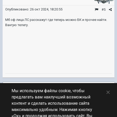
Опубликовано:
26 окт 2024, 18:20:55
#5
Мб оф лица ЛС расскажут где теперь можно БК и прочее найти.
Вангую телегу.
Подписчики
2
×
Мы используем файлы cookie, чтобы
предлагать вам наилучший возможный
ПЕРЕЙТИ К СПИСКУ ТЕМ
контент и сделать использование сайта
Обсуждение Мира Кораблей
максимально удобным. Нажимая кнопку
«Ок» и продолжая использовать сайт, Вы