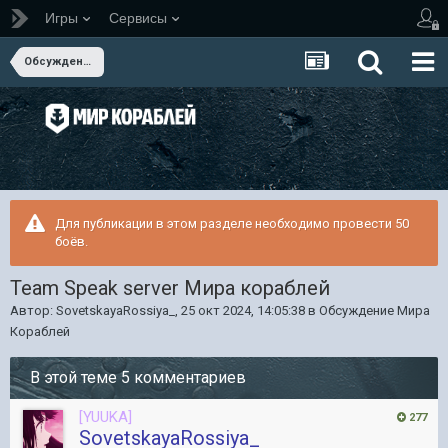
Игры
Сервисы
Обсуждение Мира Кораблей
Для публикации в этом разделе необходимо провести 50
боёв.
Team Speak server Мира кораблей
Автор:
SovetskayaRossiya_
,
25 окт 2024, 14:05:38
в
Обсуждение Мира
Кораблей
В этой теме 5 комментариев
[YUUKA]
277
SovetskayaRossiya_