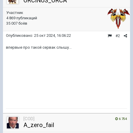
ORClNUS_ORCA
Участник
4 869 публикаций
35 007 боёв
Опубликовано:
25 окт 2024, 16:06:22
#2
впервые про такой сервак слышу...
[COD]
6 754
A_zero_fail