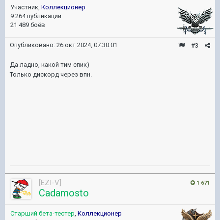
Участник,
Коллекционер
9 264 публикации
21 489 боёв
Опубликовано:
26 окт 2024, 07:30:01
#3
Да ладно, какой тим спик)
Только дискорд через впн.
[EZI-V]
1 671
Cadamosto
Старший бета-тестер
,
Коллекционер