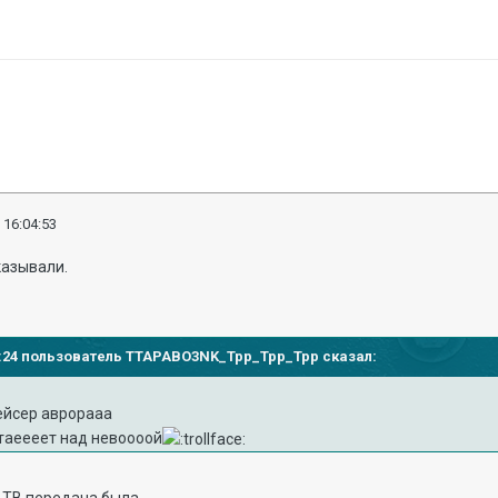
 16:04:53
казывали.
:02:24 пользователь TTAPABO3NK_Tpp_Tpp_Tpp сказал:
рейсер аврорааа
стаеееет над невоооой
о ТВ передача была.