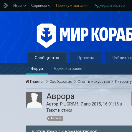
Игры
Сервисы
Премиум магазин
Адмиралтейство
Сообщество
Правила
Публикац
Форум
Администрация
Главная
Сообщество
Флот в искусстве
Литерат
Аврора
Автор:
PILIGRIM5
,
7 апр 2015, 16:01:15
в
Текст и стихи
Аврора
В этой теме 17 комментариев