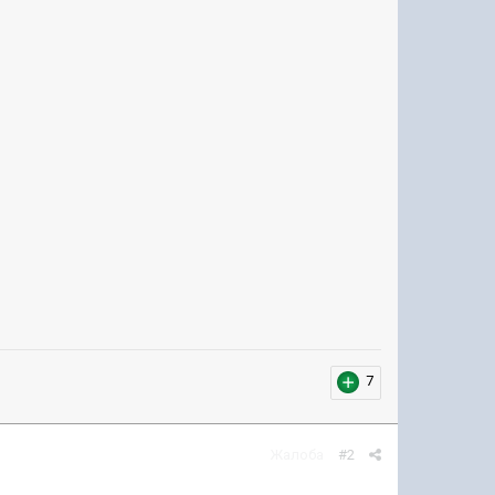
7
Жалоба
#2