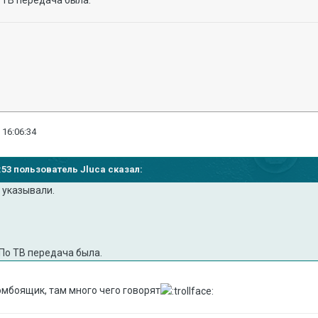
 16:06:34
4:53 пользователь Jluca сказал:
 указывали.
 По ТВ передача была.
омбоящик, там много чего говорят