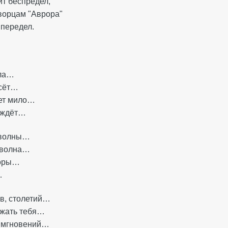
ит беспредел,
ворцам "Аврора"
передел.
ила…
есёт…
чет мило…
а ждёт…
 волны…
 волна…
горы…
…
ов, столетий…
ржать тебя…
ы мгновений…