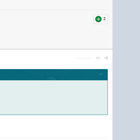
2
Жалоба
#6