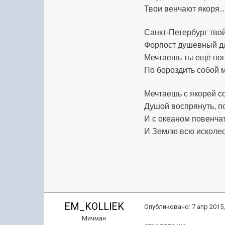
Твои венчают якоря
Санкт-Петербург тво
Форпост душевный д
Мечтаешь ты ещё по
По бороздить собой
Мечтаешь с якорей 
Душой воспрянуть, 
И с океаном повенч
И Землю всю исколе
EM_KOLLlEK
Опубликовано:
7 апр 2015,
Мичман