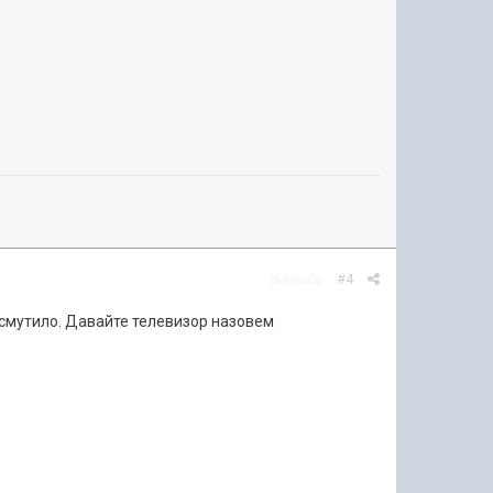
Жалоба
#4
 смутило. Давайте телевизор назовем