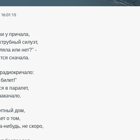
 16:01:15
и у причала,
трубный силуэт,
ляла или нет?" -
тся сначала.
 радиокричало:
 билет!"
ся в парапет,
закачало.
литный дом,
ет о том,
а-нибудь, не скоро,