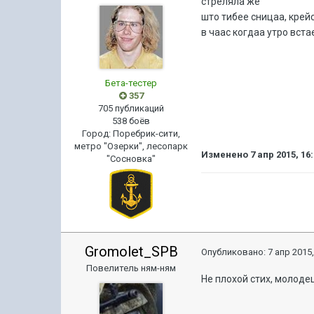
стреляла же
што тибее сницаа, крей
в чаас когдаа утро вст
Бета-тестер
357
705 публикаций
538 боёв
Город
:
Поребрик-сити,
метро "Озерки", лесопарк
Изменено
7 апр 2015, 16
"Сосновка"
Gromolet_SPB
Опубликовано:
7 апр 2015,
Повелитель ням-ням
Не плохой стих, молоде