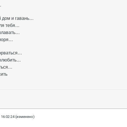
…
й дом и гавань…
ля тебя…
плавать…
 моря…
сорваться…
полюбить…
аться…
сить
 16:02:24
(изменено)