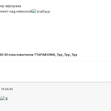
сер аврорааа
аеееет над невоооой
:03:30
пользователем TTAPABO3NK_Tpp_Tpp_Tpp
 16:04:45
ц