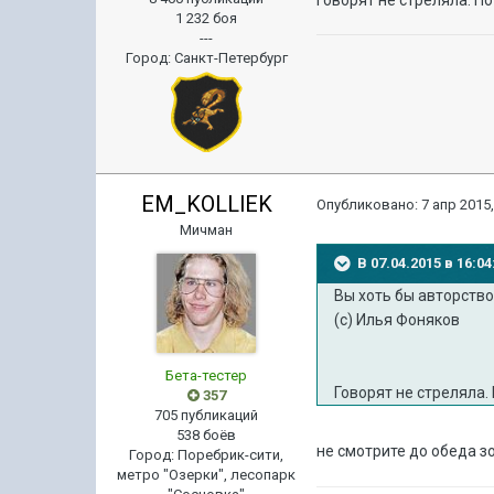
1 232 боя
---
Город
:
Санкт-Петербург
EM_KOLLlEK
Опубликовано:
7 апр 2015,
Мичман
В 07.04.2015 в 16:0
Вы хоть бы авторство
(с) Илья Фоняков
Бета-тестер
Говорят не стреляла.
357
705 публикаций
538 боёв
не смотрите до обеда з
Город
:
Поребрик-сити,
метро "Озерки", лесопарк