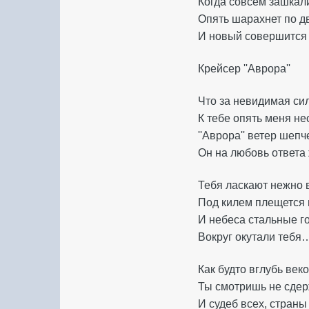
Когда совсем зашкал
Опять шарахнет по д
И новый совершится 
Крейсер ''Аврора''
Что за невидимая с
К тебе опять меня н
''Аврора'' ветер шеп
Он на любовь ответ
Тебя ласкают нежно
Под килем плещется
И небеса стальные 
Вокруг окутали тебя
Как будто вглубь век
Ты смотришь не сде
И судеб всех, стран