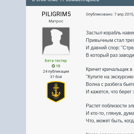
PILIGRIM5
Опубликовано:
7 апр 2015,
Матрос
Застыл корабль навек
Привычным стал трех
И давний спор: "Стре
В который раз заводи
Бета-тестер
15
Кричит кричальщик в
24 публикации
"Купите на экскурсию
31 бой
Волна с разбега бьет
И кажется, что берег 
Растет поблизости э
И кто-то, глянув, дума
Что, может быть, когд