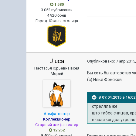
1 580
3 052 публикации
4 920 боёв
Город
:
Южная столица
Jluca
Опубликовано:
7 апр 2015,
Настасья Юрьевна всея
Вы хоть бы авторство у
Морей
(с) Илья Фоняков
В 07.04.2015 в 16
стреляла же
што тибее сницаа, к
Альфа-тестер
Коллекционер
в чаас когдаа утро в
Старший альфа-тестер
12 252
8 400 публикаций
Говорят не стреляла. П