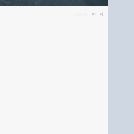
Жалоба
#1