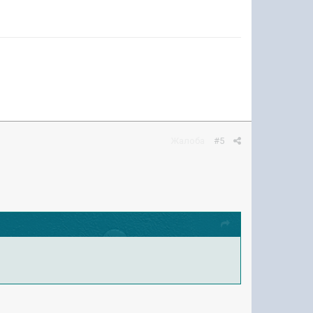
Жалоба
#5