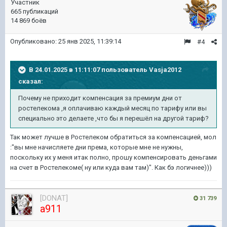
Участник
665 публикаций
14 869 боёв
Опубликовано:
25 янв 2025, 11:39:14
#4
В 24.01.2025 в 11:11:07 пользователь
Vasja2012
сказал:
Почему не приходит компенсация за премиум дни от
ростелекома ,я оплачиваю каждый месяц по тарифу или вы
специально это делаете ,что бы я перешёл на другой тариф?
Так может лучше в Ростелеком обратиться за компенсацией, мол
:"вы мне начисляете дни према, которые мне не нужны,
поскольку их у меня итак полно, прошу компенсировать деньгами
на счет в Ростелекоме( ну или куда вам там)". Как бэ логичнее)))
[DONAT]
31 739
a911