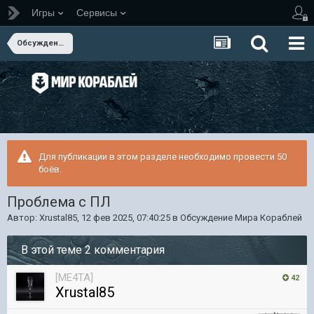
Игры
Сервисы
Обсуждение Мира Кораблей
Для публикации в этом разделе необходимо провести 50
боёв.
Проблема с ПЛ
Автор:
Xrustal85
,
12 фев 2025, 07:40:25
в
Обсуждение Мира Кораблей
В этой теме 2 комментария
[ME4TA]
42
Xrustal85