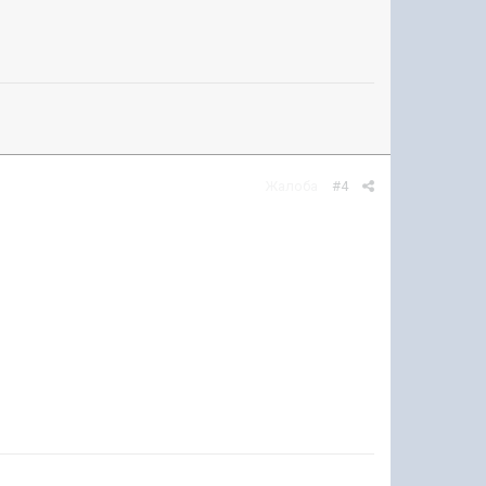
Жалоба
#4