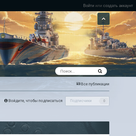
Войти
или
создать аккаунт
Все публикации
Войдите, чтобы подписаться
Подписчики
0