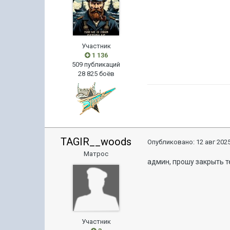
Участник
1 136
509 публикаций
28 825 боёв
TAGIR__woods
Опубликовано:
12 авг 2025
Матрос
админ, прошу закрыть 
Участник