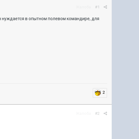
Жалоба
#1
ан нуждается в опытном полевом командире, для
2
Жалоба
#2