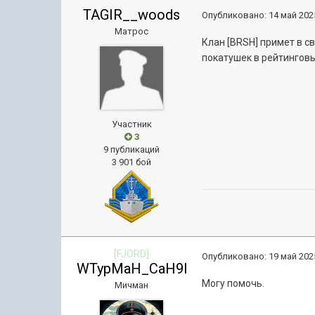
TAGIR__woods
Опубликовано:
14 май 2025
Матрос
Клан [BRSH] примет в с
покатушек в рейтингов
Участник
3
9 публикаций
3 901 бой
[FJORD]
Опубликовано:
19 май 2025
WTypMaH_CaH9l
Могу помочь.
Мичман