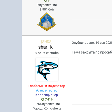
3
9 публикаций
3 901 бой
[SHDS]
Опубликовано:
19 сен 2025
shar_k_
Тема закрыта по просьб
Sine ira et studio
Глобальный модератор
Альфа-тестер
Коллекционер
7 416
3 764 публикации
Город
:
Königsberg