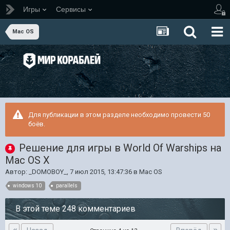
Игры
Сервисы
Mac OS
Для публикации в этом разделе необходимо провести 50
боёв.
Решение для игры в World Of Warships на
Mac OS X
Автор:
_DOMOBOY_
,
7 июл 2015, 13:47:36
в
Mac OS
windows 10
parallels
В этой теме 248 комментариев