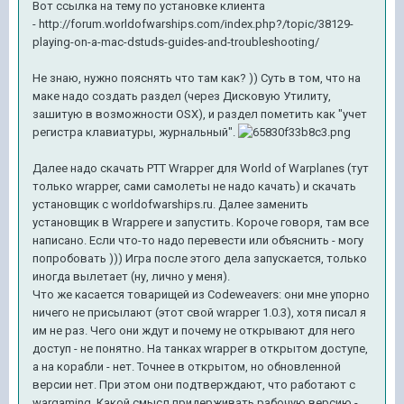
Вот ссылка на тему по установке клиента
- http://forum.worldofwarships.com/index.php?/topic/38129-
playing-on-a-mac-dstuds-guides-and-troubleshooting/
Не знаю, нужно пояснять что там как? )) Суть в том, что на
маке надо создать раздел (через Дисковую Утилиту,
зашитую в возможности OSX), и раздел пометить как "учет
регистра клавиатуры, журнальный".
Далее надо скачать PTT Wrapper для World of Warplanes (тут
только wrapper, сами самолеты не надо качать) и скачать
установщик с worldofwarships.ru. Далее заменить
установщик в Wrappere и запустить. Короче говоря, там все
написано. Если что-то надо перевести или объяснить - могу
попробовать ))) Игра после этого дела запускается, только
иногда вылетает (ну, лично у меня).
Что же касается товарищей из Codeweavers: они мне упорно
ничего не присылают (этот свой wrapper 1.0.3), хотя писал я
им не раз. Чего они ждут и почему не открывают для него
доступ - не понятно. На танках wrapper в открытом доступе,
а на корабли - нет. Точнее в открытом, но обновленной
версии нет. При этом они подтверждают, что работают с
wargaming. Какой смысл придерживать рабочую версию -