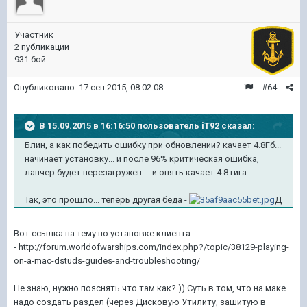
Участник
2 публикации
931 бой
Опубликовано:
17 сен 2015, 08:02:08
#64
В 15.09.2015 в 16:16:50 пользователь iT92 сказал:
Блин, а как победить ошибку при обновлении? качает 4.8Гб...
начинает установку... и после 96% критическая ошибка,
ланчер будет перезагружен.... и опять качает 4.8 гига.......
Так, это прошло... теперь другая беда -
Д
Вот ссылка на тему по установке клиента
- http://forum.worldofwarships.com/index.php?/topic/38129-playing-
on-a-mac-dstuds-guides-and-troubleshooting/
Не знаю, нужно пояснять что там как? )) Суть в том, что на маке
надо создать раздел (через Дисковую Утилиту, зашитую в