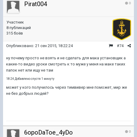
Pirat004
0
Участник
8 публикаций
315 боёв
Опубликовано:
21 сен 2015, 18:22:24
#74
ну почему просто не взять и не сделать для мака установщик а
какие-то видео уроки смотреть к то муже у меня на маке таких
папок нет или ищу не там
18:24 Добавлено спустя 1 минуту
может у кого получилось через тимвивер мне поможет, мир же
не без добрых людей?
6opoDaToe_4yDo
0