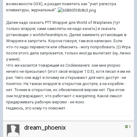
возможности OSX), и раздел пометить как "учет регистра
клавиатуры, журнальный".
Далее надо скачать PTT Wrapper для World of Warplanes (тут
только wrapper, сами самолеты не надо качать) и скачать
установщик с worldofwarships.ru. Далее заменить установщик в
Wrappere и запустить. Короче говоря, там все написано. Если
что-то надо перевести или объяснить - могу попробовать ))) Игра
после этого дела запускается, только иногда вылетает (ну, лично
у меня).
Что же касается товарищей из Codeweavers: они мне упорно
ничего не присылают (этот свой wrapper 1.0.3), хотя писал я им не
раз. Чего они ждут и почему не открывают для него доступ - не
понятно. На танках wrapper в открытом доступе, а на корабли -
нет. Точнее в открытом, но обновленной версии нет. При этом
они подтверждают, что работают с wargaming. Какой смысл
придерживать рабочую версию - не ясно.
Надеюсь, это кому-то поможет.
dream_phoenix
1