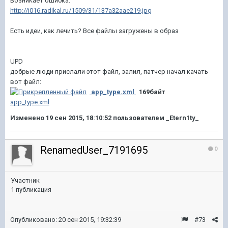
возникает ошибка:
http://i016.radikal.ru/1509/31/137a32aae219.jpg
Есть идеи, как лечить? Все файлы загружены в образ
UPD
добрые люди прислали этот файл, залил, патчер начал качать
вот файл:
app_type.xml
169байт
app_type.xml
Изменено
19 сен 2015, 18:10:52
пользователем _Etern1ty_
RenamedUser_7191695
0
Участник
1 публикация
Опубликовано:
20 сен 2015, 19:32:39
#73