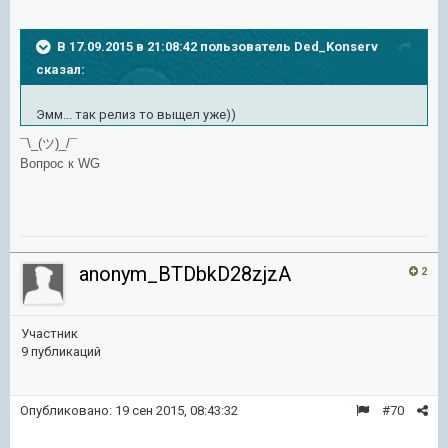
В 17.09.2015 в 21:08:42 пользователь Ded_Konserv
сказал:
Эмм... так релиз то выщел уже))
¯\_(ツ)_/¯
Вопрос к WG
anonym_BTDbkD28zjzA
2
Участник
9 публикаций
Опубликовано:
19 сен 2015, 08:43:32
#70