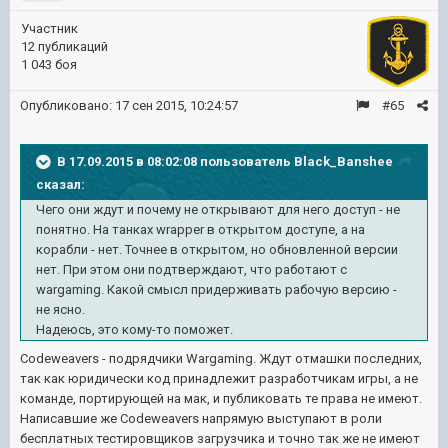
Участник
12 публикаций
1 043 боя
Опубликовано:
17 сен 2015, 10:24:57
#65
В 17.09.2015 в 08:02:08 пользователь Black_Banshee
сказал:
Чего они ждут и почему не открывают для него доступ - не
понятно. На танках wrapper в открытом доступе, а на
корабли - нет. Точнее в открытом, но обновленной версии
нет. При этом они подтверждают, что работают с
wargaming. Какой смысл придерживать рабочую версию -
не ясно.
Надеюсь, это кому-то поможет.
Codeweavers - подрядчики Wargaming. Ждут отмашки последних,
так как юридически код принадлежит разработчикам игры, а не
команде, портирующей на мак, и публиковать те права не имеют.
Написавшие же Codeweavers напрямую выступают в роли
бесплатных тестировщиков загрузчика и точно так же не имеют