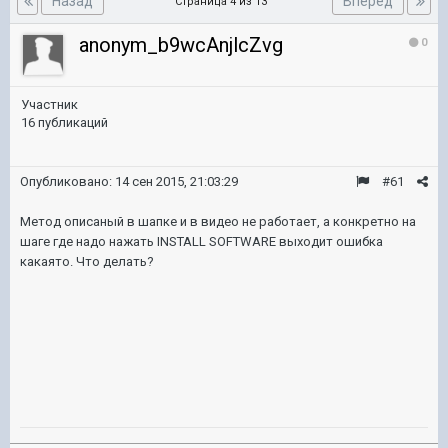
Назад
Вперёд
Страница 4 из 13
anonym_b9wcAnjlcZvg
0
Участник
16 публикаций
Опубликовано:
14 сен 2015, 21:03:29
#61
Метод описаный в шапке и в видео не работает, а конкретно на
шаге где надо нажать INSTALL SOFTWARE выходит ошибка
какаято. Что делать?