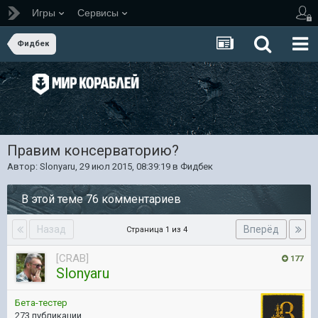
Игры
Сервисы
Фидбек
Правим консерваторию?
Автор:
Slonyaru
,
29 июл 2015, 08:39:19
в
Фидбек
В этой теме 76 комментариев
Назад
Вперёд
Страница 1 из 4
[CRAB]
177
Slonyaru
Бета-тестер
273 публикации