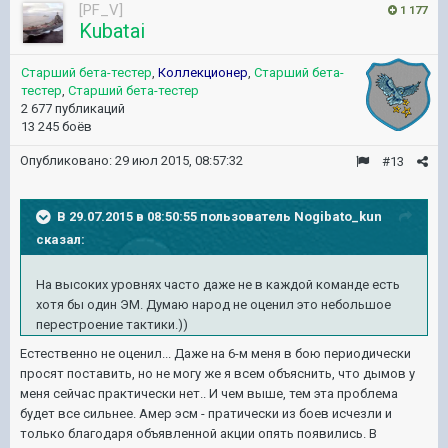
[PF_V]
1 177
Kubatai
Старший бета-тестер
,
Коллекционер
,
Старший бета-
тестер
,
Старший бета-тестер
2 677 публикаций
13 245 боёв
Опубликовано:
29 июл 2015, 08:57:32
#13
В 29.07.2015 в 08:50:55 пользователь Nogibato_kun
сказал:
На высоких уровнях часто даже не в каждой команде есть
хотя бы один ЭМ. Думаю народ не оценил это небольшое
перестроение тактики.))
Естественно не оценил... Даже на 6-м меня в бою периодически
просят поставить, но не могу же я всем объяснить, что дымов у
меня сейчас практически нет.. И чем выше, тем эта проблема
будет все сильнее. Амер эсм - пратически из боев исчезли и
только благодаря объявленной акции опять появились. В