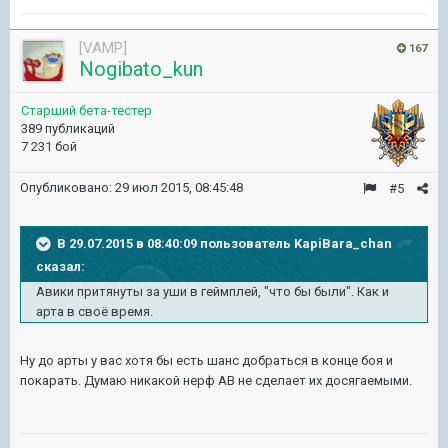
[VAMP]
167
Nogibato_kun
Старший бета-тестер
389 публикаций
7 231 бой
Опубликовано:
29 июл 2015, 08:45:48
#5
В 29.07.2015 в 08:40:09 пользователь KapiBara_chan
сказал:
Авики притянуты за уши в геймплей, "что бы были". Как и
арта в своё время.
Ну до арты у вас хотя бы есть шанс добраться в конце боя и
покарать. Думаю никакой нерф АВ не сделает их досягаемыми.