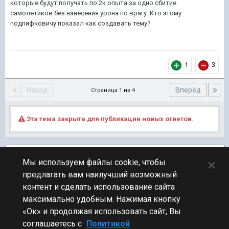
которые будут получать по 2к опыта за одно сбитие
самолетиков без нанесения урона по врагу. Кто этому
подпифковичу показал как создавать тему?
1
3
Назад
Вперёд
Страница 1 из 4
Эта тема закрыта для публикации новых ответов.
Подписчики
2
×
Мы используем файлы cookie, чтобы
предлагать вам наилучший возможный
ПЕРЕЙТИ К СПИСКУ ТЕМ
контент и сделать использование сайта
Фидбек
максимально удобным. Нажимая кнопку
«Ок» и продолжая использовать сайт, Вы
соглашаетесь с
Политикой