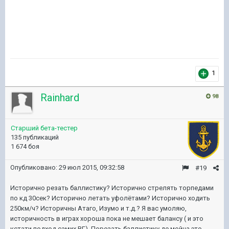
1
Rainhard
98
Старший бета-тестер
135 публикаций
1 674 боя
Опубликовано:
29 июл 2015, 09:32:58
#19
Исторично резать баллистику? Исторично стрелять торпедами
по кд 30сек? Исторично летать уфолётами? Исторично ходить
250км/ч? Историчны Атаго, Изумо и т.д.? Я вас умоляю,
историчность в играх хороша пока не мешает балансу ( и это
кстати подход самих ВГ). Порезать баллистику де мойна это