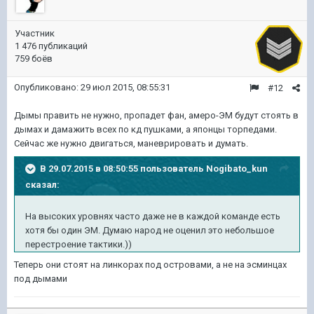
Участник
1 476 публикаций
759 боёв
Опубликовано:
29 июл 2015, 08:55:31
#12
Дымы править не нужно, пропадет фан, амеро-ЭМ будут стоять в
дымах и дамажить всех по кд пушками, а японцы торпедами.
Сейчас же нужно двигаться, маневрировать и думать.
В 29.07.2015 в 08:50:55 пользователь Nogibato_kun
сказал:
На высоких уровнях часто даже не в каждой команде есть
хотя бы один ЭМ. Думаю народ не оценил это небольшое
перестроение тактики.))
Теперь они стоят на линкорах под островами, а не на эсминцах
под дымами