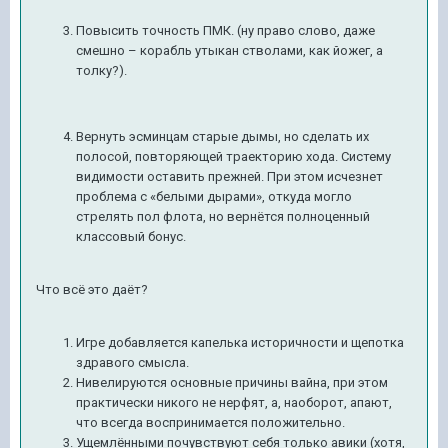
Повысить точность ПМК. (ну право слово, даже
смешно – корабль утыкан стволами, как йожег, а
толку?).
Вернуть эсминцам старые дымы, но сделать их
полосой, повторяющей траекторию хода. Систему
видимости оставить прежней. При этом исчезнет
проблема с «белыми дырами», откуда могло
стрелять пол флота, но вернётся полноценный
классовый бонус.
Что всё это даёт?
Игре добавляется капелька историчности и щепотка
здравого смысла.
Нивелируются основные причины вайна, при этом
практически никого не нерфят, а, наоборот, апают,
что всегда воспринимается положительно.
Ущемлёнными почувствуют себя только авики (хотя,