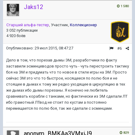
Jaks12
1 580
Старший альфа-тестер
, Участник,
Коллекционер
3 052 публикации
4 920 боёв
Опубликовано:
29 июл 2015, 08:47:27
#6
Дело в том, что порезав дымы ЭМ, разработчики по факту
заставили эсминцеводов просто чуть - чуть перестроить тактику
боя на ЭМ и придумать что то новое в стиле игры на ЭМ. Просто
сейчас ЭМ это что то быстрое, носящееся по полю боя и не
стоящее в дымах к тому же редко уходящее в циркуляцию в тех
же дымах ибо дымы порезаны. Я конечно не любитель
сравнивать корабли с танками, но фактически из ЭМ сделали ЛТ
ибо грамотный ЛТвод не стоит по кустам а постоянно
перемещается по полю боя, так же сделали с эсминцами.
anonym_BMKAa3VMxiJ9
829