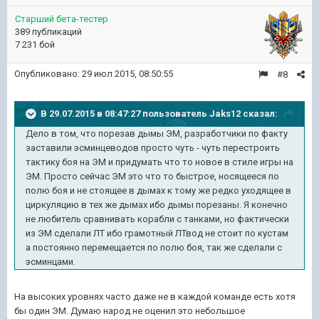
Старший бета-тестер
389 публикаций
7 231 бой
Опубликовано:
29 июл 2015, 08:50:55
#8
В 29.07.2015 в 08:47:27 пользователь Jaks12 сказал:
Дело в том, что порезав дымы ЭМ, разработчики по факту
заставили эсминцеводов просто чуть - чуть перестроить
тактику боя на ЭМ и придумать что то новое в стиле игры на
ЭМ. Просто сейчас ЭМ это что то быстрое, носящееся по
полю боя и не стоящее в дымах к тому же редко уходящее в
циркуляцию в тех же дымах ибо дымы порезаны. Я конечно
не любитель сравнивать корабли с танками, но фактически
из ЭМ сделали ЛТ ибо грамотный ЛТвод не стоит по кустам
а постоянно перемещается по полю боя, так же сделали с
эсминцами.
На высоких уровнях часто даже не в каждой команде есть хотя
бы один ЭМ. Думаю народ не оценил это небольшое