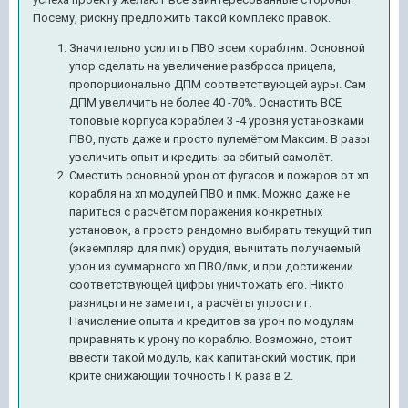
Посему, рискну предложить такой комплекс правок.
Значительно усилить ПВО всем кораблям. Основной
упор сделать на увеличение разброса прицела,
пропорционально ДПМ соответствующей ауры. Сам
ДПМ увеличить не более 40 -70%. Оснастить ВСЕ
топовые корпуса кораблей 3 -4 уровня установками
ПВО, пусть даже и просто пулемётом Максим. В разы
увеличить опыт и кредиты за сбитый самолёт.
Сместить основной урон от фугасов и пожаров от хп
корабля на хп модулей ПВО и пмк. Можно даже не
париться с расчётом поражения конкретных
установок, а просто рандомно выбирать текущий тип
(экземпляр для пмк) орудия, вычитать получаемый
урон из суммарного хп ПВО/пмк, и при достижении
соответствующей цифры уничтожать его. Никто
разницы и не заметит, а расчёты упростит.
Начисление опыта и кредитов за урон по модулям
приравнять к урону по кораблю. Возможно, стоит
ввести такой модуль, как капитанский мостик, при
крите снижающий точность ГК раза в 2.