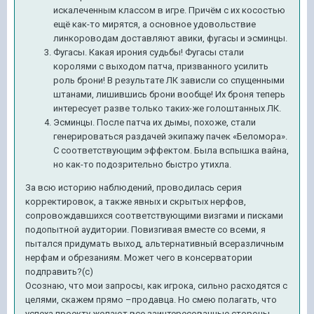
искалеченным классом в игре. Причём с их косостью
ещё как-то мирятся, а основное удовольствие
линкороводам доставляют авики, фугасы и эсминцы.
Фугасы. Какая ирония судьбы! Фугасы стали
королями с выходом патча, призванного усилить
роль брони! В результате ЛК зависли со спущенными
штанами, лишившись брони вообще! Их броня теперь
интересует разве только таких-же голоштанных ЛК.
Эсминцы. После патча их дымы, похоже, стали
генерироваться раздачей экипажу пачек «Беломора».
С соответствующим эффектом. Была вспышка вайна,
но как-то подозрительно быстро утихла.
За всю историю наблюдений, проводилась серия
корректировок, а также явных и скрытых нерфов,
сопровождавшихся соответствующими визгами и писками
подопытной аудитории. Повизгивая вместе со всеми, я
пытался придумать выход, альтернативный всеразличным
нерфам и обрезаниям. Может чего в консерватории
подправить?(с)
Осознаю, что мои запросы, как игрока, сильно расходятся с
целями, скажем прямо –продавца. Но смею полагать, что
успеха проекту желают все заинтересованные стороны.