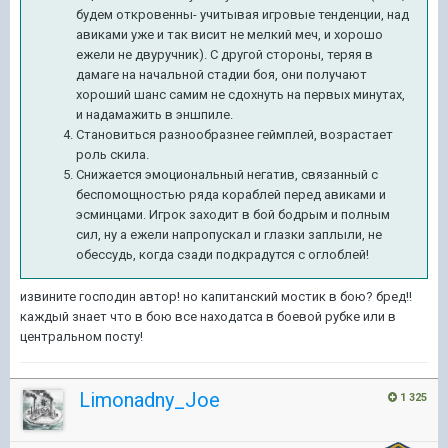
будем откровенны- учитывая игровые тенденции, над
авиками уже и так висит не мелкий меч, и хорошо
ежели не двуручник). С другой стороны, теряя в
дамаге на начальной стадии боя, они получают
хороший шанс самим не сдохнуть на первых минутах,
и надамажить в эншпиле.
Становиться разнообразнее геймплей, возрастает
роль скила.
Снижается эмоциональный негатив, связанный с
беспомощностью ряда кораблей перед авиками и
эсминцами. Игрок заходит в бой бодрым и полным
сил, ну а ежели напропускал и глазки заплыли, не
обессудь, когда сзади подкрадутся с оглоблей!
извините господин автор! но капитанский мостик в бою? бред!!
каждый знает что в бою все находатса в боевой рубке или в
центральном посту!
Limonadny_Joe
1 325