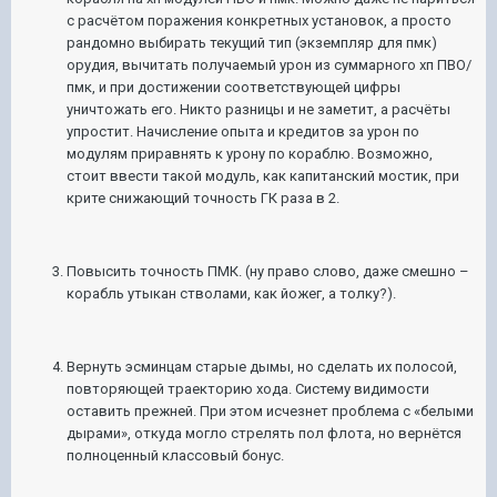
с расчётом поражения конкретных установок, а просто
рандомно выбирать текущий тип (экземпляр для пмк)
орудия, вычитать получаемый урон из суммарного хп ПВО/
пмк, и при достижении соответствующей цифры
уничтожать его. Никто разницы и не заметит, а расчёты
упростит. Начисление опыта и кредитов за урон по
модулям приравнять к урону по кораблю. Возможно,
стоит ввести такой модуль, как капитанский мостик, при
крите снижающий точность ГК раза в 2.
Повысить точность ПМК. (ну право слово, даже смешно –
корабль утыкан стволами, как йожег, а толку?).
Вернуть эсминцам старые дымы, но сделать их полосой,
повторяющей траекторию хода. Систему видимости
оставить прежней. При этом исчезнет проблема с «белыми
дырами», откуда могло стрелять пол флота, но вернётся
полноценный классовый бонус.