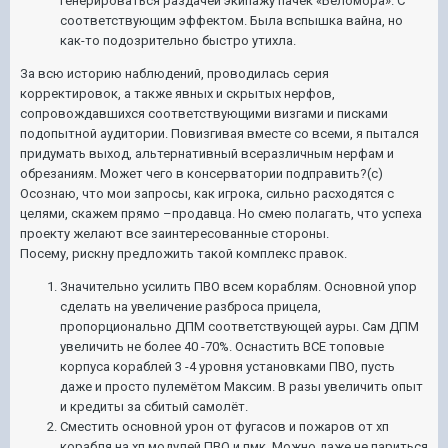
генерироваться раздачей экипажу пачек «Беломора». С
соответствующим эффектом. Была вспышка вайна, но
как-то подозрительно быстро утихла.
За всю историю наблюдений, проводилась серия
корректировок, а также явных и скрытых нерфов,
сопровождавшихся соответствующими визгами и писками
подопытной аудитории. Повизгивая вместе со всеми, я пытался
придумать выход, альтернативный всеразличным нерфам и
обрезаниям. Может чего в консерватории подправить?(с)
Осознаю, что мои запросы, как игрока, сильно расходятся с
целями, скажем прямо –продавца. Но смею полагать, что успеха
проекту желают все заинтересованные стороны.
Посему, рискну предложить такой комплекс правок.
Значительно усилить ПВО всем кораблям. Основной упор
сделать на увеличение разброса прицела,
пропорционально ДПМ соответствующей ауры. Сам ДПМ
увеличить не более 40 -70%. Оснастить ВСЕ топовые
корпуса кораблей 3 -4 уровня установками ПВО, пусть
даже и просто пулемётом Максим. В разы увеличить опыт
и кредиты за сбитый самолёт.
Сместить основной урон от фугасов и пожаров от хп
корабля на хп модулей ПВО и пмк. Можно даже не париться