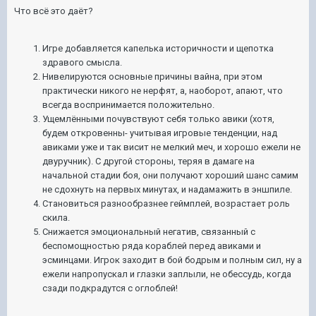
Что всё это даёт?
Игре добавляется капелька историчности и щепотка
здравого смысла.
Нивелируются основные причины вайна, при этом
практически никого не нерфят, а, наоборот, апают, что
всегда воспринимается положительно.
Ущемлёнными почувствуют себя только авики (хотя,
будем откровенны- учитывая игровые тенденции, над
авиками уже и так висит не мелкий меч, и хорошо ежели не
двуручник). С другой стороны, теряя в дамаге на
начальной стадии боя, они получают хороший шанс самим
не сдохнуть на первых минутах, и надамажить в эншпиле.
Становиться разнообразнее геймплей, возрастает роль
скила.
Снижается эмоциональный негатив, связанный с
беспомощностью ряда кораблей перед авиками и
эсминцами. Игрок заходит в бой бодрым и полным сил, ну а
ежели напропускал и глазки заплыли, не обессудь, когда
сзади подкрадутся с оглоблей!