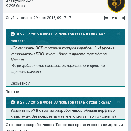
273 публикации
9 295 боёв
Опубликовано:
29 июл 2015, 09:17:17
#16
В 29.07.2015 в 08:41:54 пользователь Kettuklaani
сказал:
>
Оснастить ВСЕ топовые корпуса кораблей 3 -4 уровня
установками ПВО, пусть даже и просто пулемётом
Максим.
>
Игре добавляется капелька историчности и щепотка
здравого смысла.
Серьезно?
Вполне.
В 29.07.2015 в 08:44:33 пользователь ostgal сказал:
Усилить пво? В ответах разработчиков обещан нерф пво
кливленду. Вы всерьез думаете что могут что то усилить?
Это право разработчиков. Так же как право игроков не играть и
не донатить.