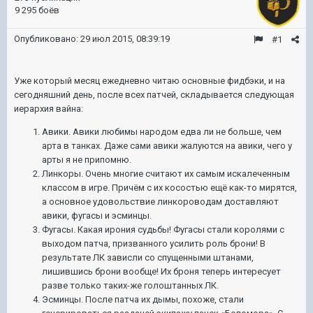
9 295 боёв
Опубликовано:
29 июл 2015, 08:39:19
#1
Уже который месяц ежедневно читаю основные фидбэки, и на
сегодняшний день, после всех патчей, складывается следующая
иерархия вайна:
Авики. Авики любимы народом едва ли не больше, чем
арта в танках. Даже сами авики жалуются на авики, чего у
арты я не припомню.
Линкоры. Очень многие считают их самым искалеченным
классом в игре. Причём с их косостью ещё как-то мирятся,
а основное удовольствие линкороводам доставляют
авики, фугасы и эсминцы.
Фугасы. Какая ирония судьбы! Фугасы стали королями с
выходом патча, призванного усилить роль брони! В
результате ЛК зависли со спущенными штанами,
лишившись брони вообще! Их броня теперь интересует
разве только таких-же голоштанных ЛК.
Эсминцы. После патча их дымы, похоже, стали