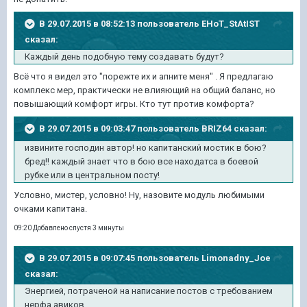
В 29.07.2015 в 08:52:13 пользователь EHoT_StAtIST
сказал:
Каждый день подобную тему создавать будут?
Всё что я видел это "порежте их и апните меня" . Я предлагаю
комплекс мер, практически не влияющий на общий баланс, но
повышающий комфорт игры. Кто тут против комфорта?
В 29.07.2015 в 09:03:47 пользователь BRIZ64 сказал:
извините господин автор! но капитанский мостик в бою?
бред!! каждый знает что в бою все находатса в боевой
рубке или в центральном посту!
Условно, мистер, условно! Ну, назовите модуль любимыми
очками капитана.
09:20 Добавлено спустя 3 минуты
В 29.07.2015 в 09:07:45 пользователь Limonadny_Joe
сказал:
Энергией, потраченой на написание постов с требованием
нерфа авиков,