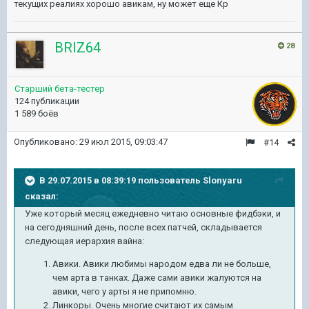
текущих реалиях хорошо авикам, ну может еще Кр
BRIZ64
28
Старший бета-тестер
124 публикации
1 589 боёв
Опубликовано:
29 июл 2015, 09:03:47
#14
В 29.07.2015 в 08:39:19 пользователь Slonyaru
сказал:
Уже который месяц ежедневно читаю основные фидбэки, и
на сегодняшний день, после всех патчей, складывается
следующая иерархия вайна:
Авики. Авики любимы народом едва ли не больше,
чем арта в танках. Даже сами авики жалуются на
авики, чего у арты я не припомню.
Линкоры. Очень многие считают их самым