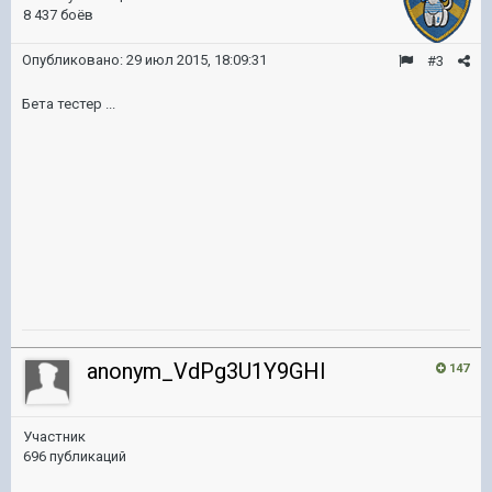
8 437 боёв
Опубликовано:
29 июл 2015, 18:09:31
#3
Бета тестер ...
anonym_VdPg3U1Y9GHl
147
Участник
696 публикаций