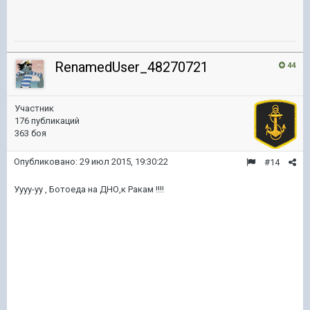
RenamedUser_48270721
44
Участник
176 публикаций
363 боя
Опубликовано:
29 июл 2015, 19:30:22
#14
Уууу-уу , Ботоеда на ДНО,к Ракам !!!!