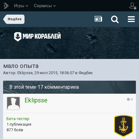
Игры
Сервисы
Фидбек
мало опыта
Автор:
Eklipsse
,
29 июл 2015, 18:06:07
в
Фидбек
В этой теме 17 комментариев
Eklipsse
0
Бета-тестер
1 публикация
877 боёв