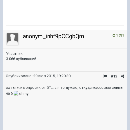
anonym_inhf9pCCgbQm
1 751
Участник
3 066 публикаций
Опубликовано:
29 июл 2015, 19:20:30
#13
ох ты ж и вопросик от БТ... а я то думаю, откуда массовые сливы
на 6