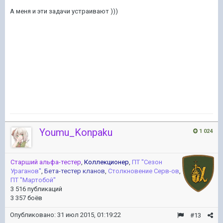
А меня и эти задачи устраивают )))
Youmu_Konpaku
1 024
Старший альфа-тестер
,
Коллекционер
,
ПТ ''Сезон
Ураганов''
,
Бета-тестер кланов
,
Столкновение Серв-ов
,
ПТ ''Мартобой''
3 516 публикаций
3 357 боёв
Опубликовано:
31 июл 2015, 01:19:22
#13