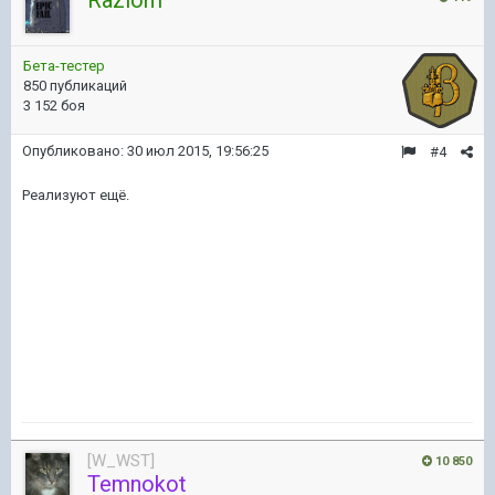
Razlom
Бета-тестер
850 публикаций
3 152 боя
Опубликовано:
30 июл 2015, 19:56:25
#4
Реализуют ещё.
[W_WST]
10 850
Temnokot