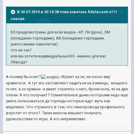
В 30.07.2015 в 20:10:38 пользователь fidelecastro111
сказал:
БЗ предусмотрены для всех видов - КР, ЛК (урон), ЭМ
(попадание торпедами), АВ (попадание торпедами,
уничтожение самолетов)
что не так?
или вы хотите индивидуальные БЗ - именно для вас
ЛКвода?
А почему бы и нет?
Играет на лк, не плохо ему
нравиться. А тут его заставляют садиться на эсминцы, мощного
гк нет, а он привык и умеет стрелять с него, брони ноль, хп на две
плюхи. А что получает? Сомнительные дымы которыми надо еще
уметь пользоваться да торпеды которые идут жуть как
медленно. Что странного в том, что линкоровода профильного
воротит от этого? Такие мелочи мешают получать
удовольствие от игры. А это неприемлемо.