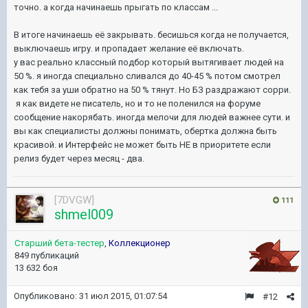
точно. а когда начинаешь прыгать по классам ...
В итоге начинаешь её закрывать. бесишься когда не получается,
выключаешь игру. и пропадает желание её включать.
у вас реально классный подбор который вытягивает людей на
50 %. я иногда специально сливался до 40-45 % потом смотрел
как тебя за уши обратно на 50 % тянут. Но БЗ раздражают сорри.
я как видете не писатель, но и то не поленился на форуме
сообщение накорябать. иногда мелочи для людей важнее сути. и
вы как специалисты должны понимать, обертка должна быть
красивой. и Интерфейс не может быть НЕ в приоритете если
релиз будет через месяц - два.
[7DVGW]
111
shmel009
Старший бета-тестер
,
Коллекционер
849 публикаций
13 632 боя
Опубликовано:
31 июл 2015, 01:07:54
#12