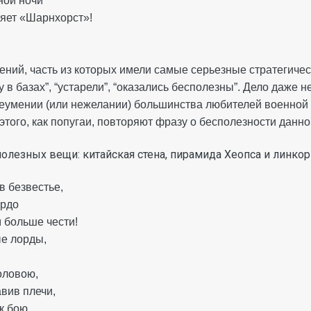
ной ночи
яет «Шарнхорст»!
ений, часть из которых имели самые серьезные стратегичес
 в базах”, “устарели”, “оказались бесполезны”. Дело даже 
неумении (или нежелании) большинства любителей военной 
этого, как попугаи, повторяют фразу о бесполезности данно
полезных вещи: китайская стена, пирамида Хеопса и линкор
в безвестье,
ордо
 больше чести!
ые лорды,
головою,
авив плечи,
 к бою,