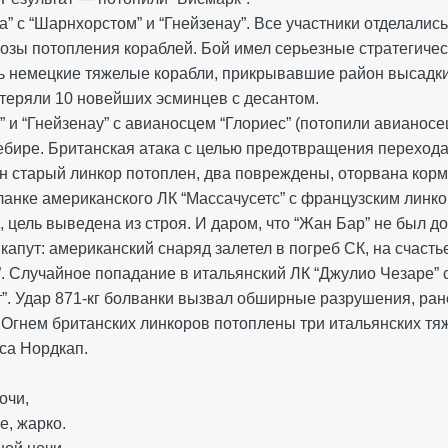
а” с “Шарнхорстом” и “Гнейзенау”. Все участники отделали
розы потопления кораблей. Бой имел серьезные стратегиче
ть немецкие тяжелые корабли, прикрывавшие район высадк
теряли 10 новейших эсминцев с десантом.
 и “Гнейзенау” с авианосцем “Глориес” (потопили авианосец 
ебире. Британская атака с целью предотвращения перехода
ин старый линкор потоплен, два повреждены, оторвана корм
ланке американского ЛК “Массачусетс” с французским линко
, цель выведена из строя. И даром, что “Жан Бар” не был 
капут: американский снаряд залетел в погреб СК, на счастье
”. Случайное попадание в итальянский ЛК “Джулио Чезаре” 
”. Удар 871-кг болванки вызвал обширные разрушения, ране
Огнем британских линкоров потоплены три итальянских тяже
са Нордкап.
очи,
, жарко.