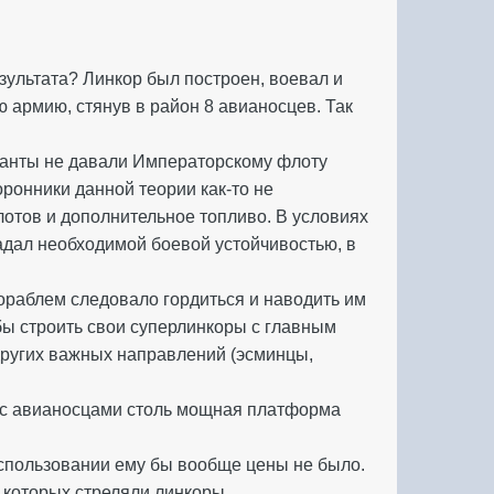
езультата? Линкор был построен, воевал и
 армию, стянув в район 8 авианосцев. Так
рианты не давали Императорскому флоту
оронники данной теории как-то не
отов и дополнительное топливо. В условиях
адал необходимой боевой устойчивостью, в
кораблем следовало гордиться и наводить им
бы строить свои суперлинкоры с главным
других важных направлений (эсминцы,
м с авианосцами столь мощная платформа
 использовании ему бы вообще цены не было.
в которых стреляли линкоры.