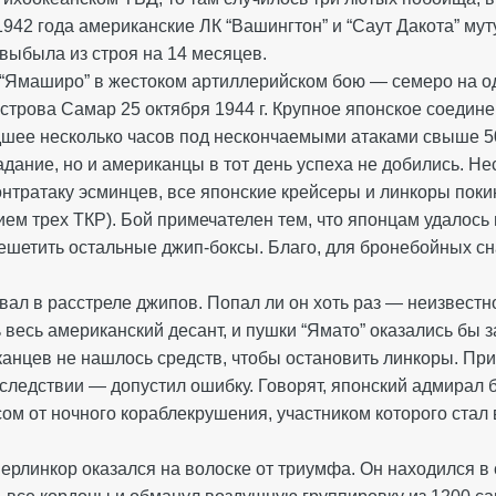
1942 года американские ЛК “Вашингтон” и “Саут Дакота” му
” выбыла из строя на 14 месяцев.
“Ямаширо” в жестоком артиллерийском бою — семеро на одн
острова Самар 25 октября 1944 г. Крупное японское соедин
шее несколько часов под нескончаемыми атаками свыше 50
ание, но и американцы в тот день успеха не добились. Не
нтратаку эсминцев, все японские крейсеры и линкоры поки
ием трех ТКР). Бой примечателен тем, что японцам удалось
зрешетить остальные джип-боксы. Благо, для бронебойных с
вал в расстреле джипов. Попал ли он хоть раз — неизвестн
весь американский десант, и пушки “Ямато” оказались бы 
анцев не нашлось средств, чтобы остановить линкоры. Прик
оследствии — допустил ошибку. Говорят, японский адмирал 
сом от ночного кораблекрушения, участником которого стал
перлинкор оказался на волоске от триумфа. Он находился в