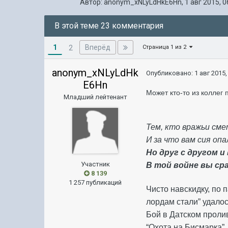
Автор:
anonym_xNLyLdHkE6Hn
,
1 авг 2015, 0
В этой теме 23 комментария
1
Вперёд
2
Страница 1 из 2
anonym_xNLyLdHk
Опубликовано:
1 авг 2015,
E6Hn
Может кто-то из коллег 
Младший лейтенант
Тем, кто вражьи см
И за что вам сия оп
Но друг с другом и
Участник
В той войне вы ср
8 139
1 257 публикаций
Чисто навскидку, по 
лордам стали” удалос
Бой в Датском пролив
“Охота на Бисмарка”.