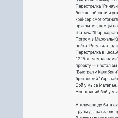
Перестрелка “Ринаун
боеспособности и уг
крейсер смог отогна
прикрытия, немцы по
Встреча “Шарнхорста”
Погром в Марс-эль-К
рейха. Результат: од
Перестрелка в Касаб
1225-кг “чемоданами”
проекту — настал бы 
“Выстрел у Калабрии
британский “Уорспайт
Бой у мыса Матапан. 
Новогодний бой у мы
Англичане до битв ох
Трубы дышат зловеще