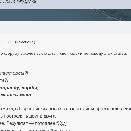
6:57:06
в
Флудилка
 06:57:06
(изменено)
по форуму захочет высказать и свои мысли по поводу этой статьи.
етает орды?!
ала?!
 вправду, лорды,
ажались мало.
памяти, в Европейских водах за годы войны произошло девя
ь пострелять друг в друга.
е. Результат — потоплен “Худ”.
 Результат — потопили “Бисмарк”.