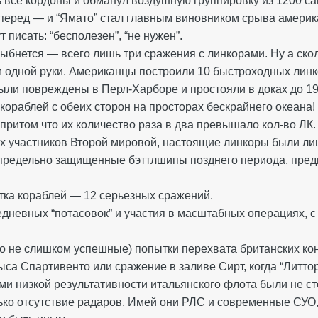
 все кордоны и обманул воздушную группировку из 1200 сам
перед — и “Ямато” стал главным виновником срыва америк
т писать: “бесполезен”, “не нужен”.
улыбнется — всего лишь три сражения с линкорами. Ну а ск
м одной руки. Американцы построили 10 быстроходных линк
ыли повреждены в Перл-Харборе и простояли в доках до 194
 кораблей с обеих сторон на просторах бескрайнего океана!
 притом что их количество раза в два превышало кол-во ЛК.
сех участников Второй мировой, настоящие линкоры были л
предельно защищенные бэттлшипы позднего периода, пред
ятка кораблей — 12 серьезных сражений.
жедневных “потасовок” и участия в масштабных операциях, 
но не слишком успешные) попытки перехвата британских ко
ыса Спартивенто или сражение в заливе Сирт, когда “Литто
ми низкой результативности итальянского флота были не с
лько отсутствие радаров. Имей они РЛС и современные СУО,