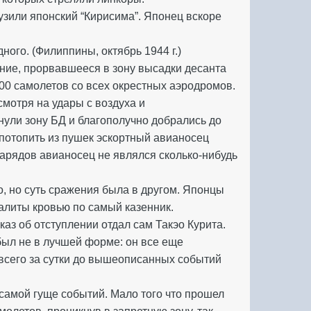
тузили японский “Кирисима”. Японец вскоре
ого. (Филиппины, октябрь 1944 г.)
ение, прорвавшееся в зону высадки десанта
0 самолетов со всех окрестных аэродромов.
смотря на удары с воздуха и
нули зону БД и благополучно добрались до
 потопить из пушек эскортный авианосец
нарядов авианосец не являлся сколько-нибудь
о, но суть сражения была в другом. Японцы
залиты кровью по самый казенник.
аз об отступлении отдал сам Такэо Курита.
был не в лучшей форме: он все еще
 всего за сутки до вышеописанных событий
 самой гуще событий. Мало того что прошел