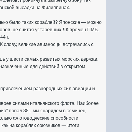
олетов, проникнув в запретную зону, так
анской высадки на Филиппинах.
олько было таких кораблей? Японские — можно
оров, не считая устаревших ЛК времен ПМВ.
4 г.
 К слову, великие авианосцы встречались с
ишь у шести самых развитых морских держав.
назначенные для действий в открытом
с привлечением разнородных сил авиации и
нвоев силами итальянского флота. Наиболее
рио” попал 381-мм снарядом в эсминец
только флотоводческие способности
 как на кораблях союзников — итоги