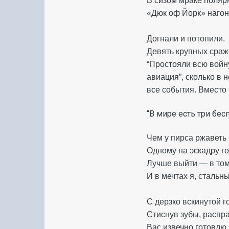
В сизом мраке поляр
«Дюк оф Йорк» нагон
Догнали и потопили.
Девять крупных сраж
“Простояли всю войну
авиация”, сколько в 
все события. Вместо 
“В мире есть три бес
Чем у пирса ржаветь 
Одному на эскадру г
Лучше выйти — в том
И в мечтах я, стальн
С дерзко вскинутой 
Стиснув зубы, распр
Вас извечно готовлю