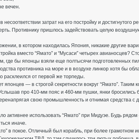
не вечен.
 несоответствии затрат на его постройку и достигнутого р
ерть. Противнику пришлось задействовать целую воздушную
ожении, в котором находилась Япония, никакие другие ва
тройка вместо “Ямато” и “Мусаси” четырех авианосцев? Ст
м, где бы японцы взяли еще полтысячи подготовленных пил
одства противника на море и в воздухе линкор хотя бы обл
что расклеился от первой же торпеды.
т японцев — в строгой секретности вокруг “Ямато”. Таким 
 Услышав про 410-мм пояс и 460-мм пушки, янки бросились 
перенапрягая свою промышленность и отнимая средства с 
ало активнее использовать “Ямато” при Мидуэе. Будь рядо
ться иначе.
мато” в покое. Отличный был корабль, при более грамотном
Тихоокеанском ТВД, то там случилось три лютых побоища, 