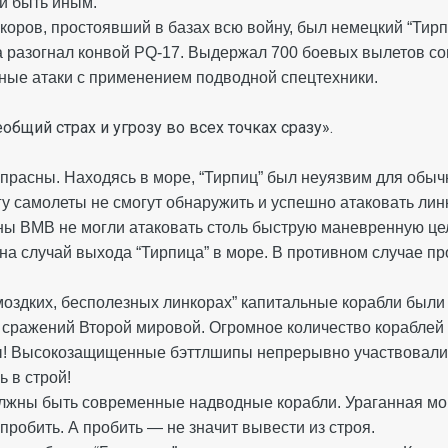
и быть иным.
оров, простоявший в базах всю войну, был немецкий “Тирпи
а разогнал конвой PQ-17. Выдержал 700 боевых вылетов со
ные атаки с применением подводной спецтехники.
общий страх и угрозу во всех точках сразу».
прасны. Находясь в море, “Тирпиц” был неуязвим для обы
ргу самолеты не смогут обнаружить и успешно атаковать ли
ы ВМВ не могли атаковать столь быструю маневренную цел
на случай выхода “Тирпица” в море. В противном случае п
моздких, бесполезных линкорах” капитальные корабли бы
 сражений Второй мировой. Огромное количество кораблей 
ры! Высокозащищенные бэттлшипы непрерывно участвовали
 в строй!
олжны быть современные надводные корабли. Ураганная мо
пробить. А пробить — не значит вывести из строя.