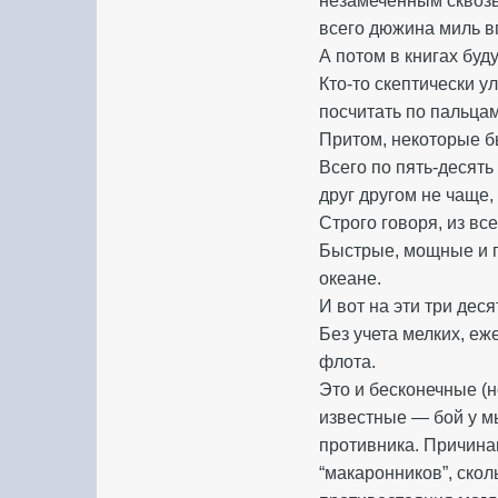
незамеченным сквозь
всего дюжина миль в
А потом в книгах буду
Кто-то скептически 
посчитать по пальца
Притом, некоторые б
Всего по пять-десять
друг другом не чаще,
Строго говоря, из в
Быстрые, мощные и 
океане.
И вот на эти три дес
Без учета мелких, е
флота.
Это и бесконечные (
известные — бой у м
противника. Причина
“макаронников”, ско