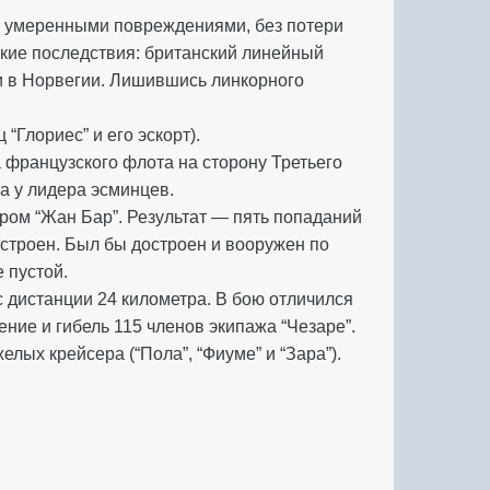
сь умеренными повреждениями, без потери
ские последствия: британский линейный
и в Норвегии. Лишившись линкорного
“Глориес” и его эскорт).
 французского флота на сторону Третьего
а у лидера эсминцев.
ром “Жан Бар”. Результат — пять попаданий
достроен. Был бы достроен и вооружен по
 пустой.
с дистанции 24 километра. В бою отличился
ние и гибель 115 членов экипажа “Чезаре”.
лых крейсера (“Пола”, “Фиуме” и “Зара”).