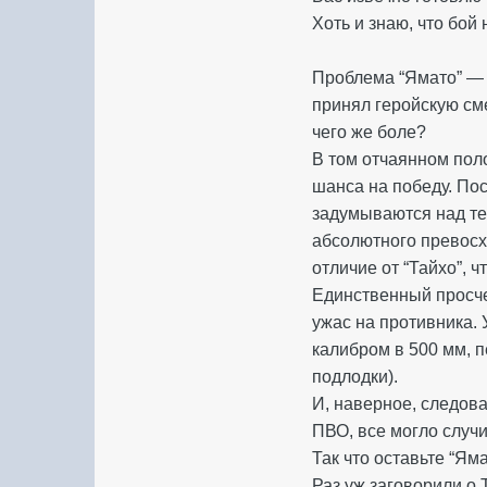
Хоть и знаю, что бой 
Проблема “Ямато” — в
принял геройскую см
чего же боле?
В том отчаянном пол
шанса на победу. Пос
задумываются над те
абсолютного превосх
отличие от “Тайхо”, 
Единственный просче
ужас на противника.
калибром в 500 мм, 
подлодки).
И, наверное, следов
ПВО, все могло случи
Так что оставьте “Я
Раз уж заговорили о 