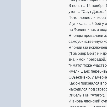
В ночь на 14 ноября 
утоп, а “Саут Дакота
Потопление линкора 
И уникальный бой у 
на Филиппинах и шед
Японцы провалили зад
самоубийственную ко
Японии (за исключен
(“Гэмбиер Бэй”) и и
значимой преградой.
“Ямато” тоже участво
имели шанс перебить 
Объективно, у америк
Как он признался вп
находился под стрес
(гибель ТКР “Атаго”).
И вновь японский су