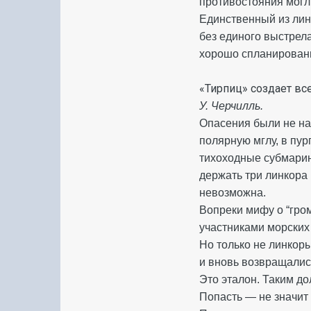
противостояния могл
Единственный из линк
без единого выстрел
хорошо спланирован
«Тирпиц» создает все
У. Черчилль.
Опасения были не на
полярную мглу, в пу
тихоходные субмарин
держать три линкора 
невозможна.
Вопреки мифу о “гро
участниками морских
Но только не линко
и вновь возвращались
Это эталон. Таким д
Попасть — не значит 