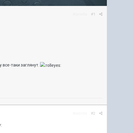
Жалоба
#1
у все-таки заглянут.
Жалоба
#2