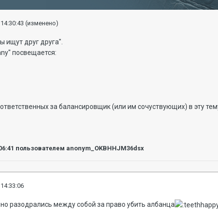
 14:30:43
(изменено)
ы ищут друг друга".
any" посвещается:
з ответственных за балансировщик (или им сочуствующих) в эту тем
06:41
пользователем anonym_OKBHHJM36dsx
 14:33:06
рно разодрались между собой за право убить албанца