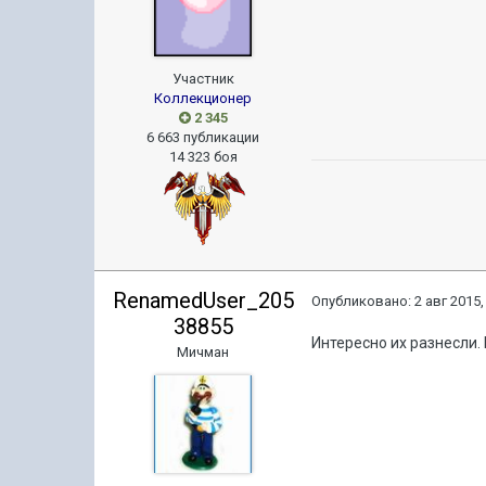
Участник
Коллекционер
2 345
6 663 публикации
14 323 боя
RenamedUser_205
Опубликовано:
2 авг 2015,
38855
Интересно их разнесли
Мичман