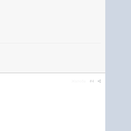
Жалоба
#4