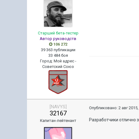
Старший бета-тестер
Автор руководств
106 272
39 363 публикации
33 484 боя
Город
:
Мой адрес -
Советский Союз
[NAVYS]
Опубликовано:
2 авг 2015,
32167
Разработчики отлично з
Капитан-лейтенант