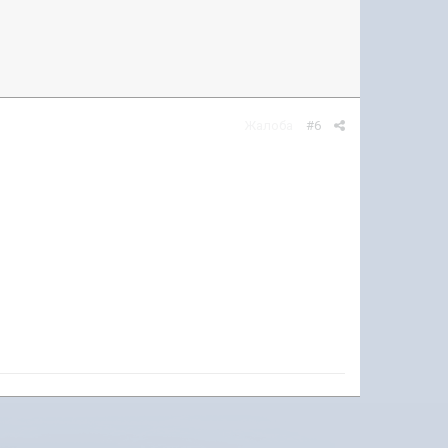
Жалоба
#6