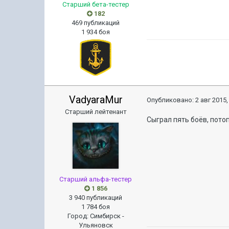
Старший бета-тестер
182
469 публикаций
1 934 боя
VadyaraMur
Опубликовано:
2 авг 2015,
Старший лейтенант
Сыграл пять боёв, потоп
Старший альфа-тестер
1 856
3 940 публикаций
1 784 боя
Город
:
Симбирск -
Ульяновск