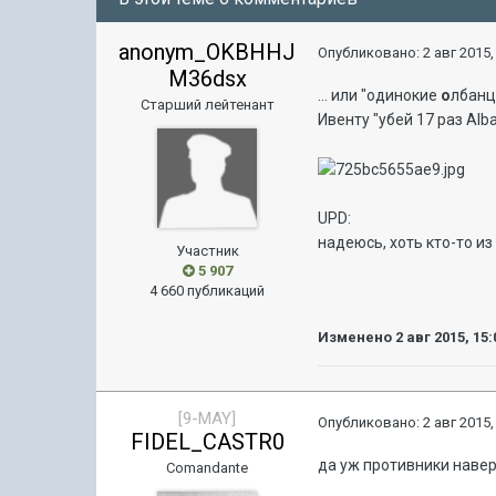
anonym_OKBHHJ
Опубликовано:
2 авг 2015,
M36dsx
... или "одинокие
о
лбанц
Старший лейтенант
Ивенту "убей 17 раз Alb
UPD:
надеюсь, хоть кто-то и
Участник
5 907
4 660 публикаций
Изменено
2 авг 2015, 15:
[9-MAY]
Опубликовано:
2 авг 2015,
FIDEL_CASTR0
да уж противники наве
Comandante