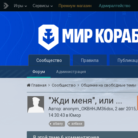
Игры
Сервисы
Премиум магазин
Адмиралтейство
Сообщество
Правила
Публикац
Форум
Администрация
Главная
Сообщество
Общение на свободные темы
"Жди меня", или ...
Автор:
anonym_OKBHHJM36dsx
,
2 авг 2015,
14:30:43
в
Юмор
albany
албани
В этой теме 6 комментариев