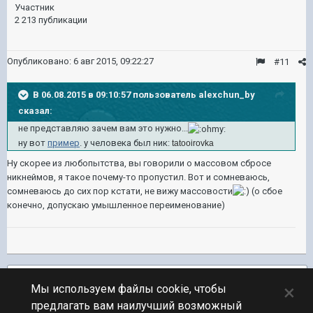
Участник
2 213 публикации
Опубликовано:
6 авг 2015, 09:22:27
#11
В 06.08.2015 в 09:10:57 пользователь alexchun_by
сказал:
не представляю зачем вам это нужно...
ну вот
пример
. у человека был ник:
tatooirovka
Ну скорее из любопытства, вы говорили о массовом сбросе
никнеймов, я такое почему-то пропустил. Вот и сомневаюсь,
сомневаюсь до сих пор кстати, не вижу массовости
(о сбое
конечно, допускаю умышленное переименование)
Подписчики
1
×
Мы используем файлы cookie, чтобы
предлагать вам наилучший возможный