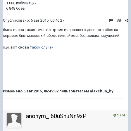
1 086 публикаций
6 848 боёв
Опубликовано:
6 авг 2015, 06:46:27
#8
была вчера такая тема.
во время вчерашнего дневного сбоя на
сервере был массовый сброс никнеймов. без всяких нарушений.
з.ы. вот снова
такой случай
Изменено
6 авг 2015, 06:49:32
пользователем alexchun_by
anonym_i60uSnuNn9xP
1 264