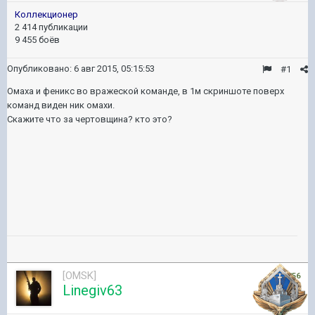
Коллекционер
2 414 публикации
9 455 боёв
Опубликовано:
6 авг 2015, 05:15:53
#1
Омаха и феникс во вражеской команде, в 1м скриншоте поверх
команд виден ник омахи.
Скажите что за чертовщина? кто это?
[OMSK]
10 856
Linegiv63