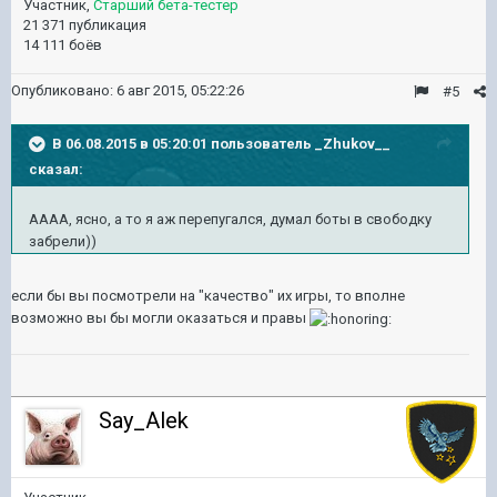
Участник,
Старший бета-тестер
21 371 публикация
14 111 боёв
Опубликовано:
6 авг 2015, 05:22:26
#5
В 06.08.2015 в 05:20:01 пользователь _Zhukov__
сказал:
АААА, ясно, а то я аж перепугался, думал боты в свободку
забрели))
если бы вы посмотрели на "качество" их игры, то вполне
возможно вы бы могли оказаться и правы
Say_Alek
20 631