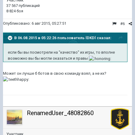
Участник
37 567 публикаций
8 824 боя
Опубликовано:
6 авг 2015, 05:27:51
#6
В 06.08.2015 в 05:22:26 пользователь lDKDl сказал:
если бы вы посмотрели на "качество" их игры, то вполне
возможно вы бы могли оказаться и правы
Может он лучше б ботов в свою команду взял, а не их?
RenamedUser_48082860
58
Участник