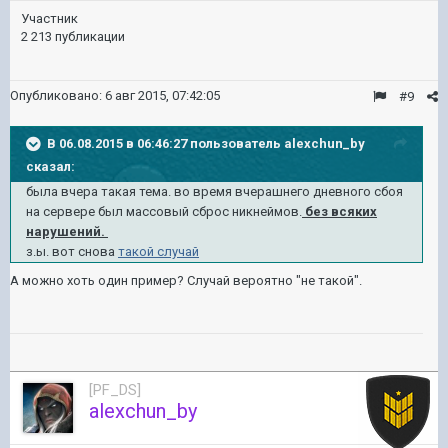
Участник
2 213 публикации
Опубликовано:
6 авг 2015, 07:42:05
#9
В 06.08.2015 в 06:46:27 пользователь alexchun_by
сказал:
была вчера такая тема.
во время вчерашнего дневного сбоя
на сервере был массовый сброс никнеймов.
без всяких
нарушений.
з.ы. вот снова
такой случай
А можно хоть один пример? Случай вероятно "не такой".
[PF_DS]
458
alexchun_by