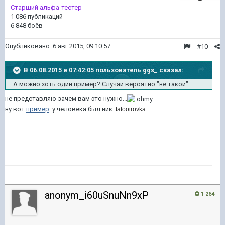
Старший альфа-тестер
1 086 публикаций
6 848 боёв
Опубликовано:
6 авг 2015, 09:10:57
#10
В 06.08.2015 в 07:42:05 пользователь ggs_ сказал:
А можно хоть один пример? Случай вероятно "не такой".
не представляю зачем вам это нужно...
ну вот
пример
. у человека был ник:
tatooirovka
anonym_i60uSnuNn9xP
1 264