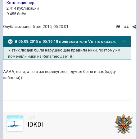
Коллекционер
2 414 публикации
9 455 боёв
Опубликовано:
6 авг 2015, 05:20:01
#4
В 06.08.2015 в 05:19:18 пользователь Vinris сказал:
У этих людей были нарушающие правила ники, поэтому им
поменяли ники на RenamedUser_#.
АААА, ясно, а то я аж перепугался, думал боты в свободку
забрели))
[JP]
16 152
lDKDl