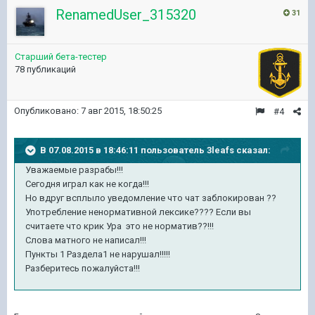
RenamedUser_315320
31
Старший бета-тестер
78 публикаций
Опубликовано:
7 авг 2015, 18:50:25
#4
В 07.08.2015 в 18:46:11 пользователь 3leafs сказал:
Уважаемые разрабы!!!
Сегодня играл как не когда!!!
Но вдруг всплыло уведомление что чат заблокирован ??
Употребление ненормативной лексике???? Если вы
считаете что крик Ура это не норматив??!!!
Слова матного не написал!!!
Пункты 1 Раздела1 не нарушал!!!!!
Разберитесь пожалуйста!!!