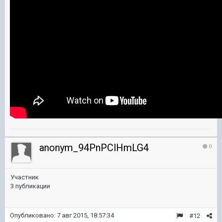
anonym_94PnPClHmLG4
0
Участник
3 публикации
Опубликовано:
7 авг 2015, 18:57:34
#12