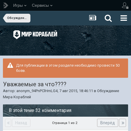
Игры
Сервисы
Обсуждение Мира Кораблей
Для публикации в этом разделе необходимо провести 50
боёв.
Уважаемые за что????
Автор:
anonym_94PnPClHmLG4
,
7 авг 2015, 18:46:11
в
Обсуждение
Мира Кораблей
В этой теме 32 комментария
Назад
Вперёд
Страница 1 из 2