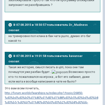
заблокировали. Просто так что-ли программу блокировки
запускают не разобравшись ?
В 07.08.2015 в 18:50:57 пользователь Dr_Madness
сказал:
на тренеровке пол клана в бан чата ушло, думаю это баг
какой то
В 07.08.2015 в 19:01:58 пользователь kavansar
сказал:
Такая же история, смысл писать в цпп, пока они там
почешутся уже разбан будет...
Возможно просто
кто-то пожаловался на игрока , а бот его забанил, даже
если мата и вообще написания в чате не было?
Это вам всем почитать,
http://forum.worldofwarships.ru/index.php?/topic/26850-
%d0%bd%d0%b0%d1%80%d1%83%d1%88%d0%b5%d0%bd%d0%b8
%d0%b5-%d0%bf%d1%80%d0%b0%d0%b2%d0%b8%d0%bb-