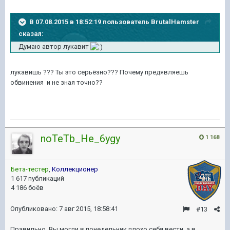
В 07.08.2015 в 18:52:19 пользователь BrutalHamster
сказал:
Думаю автор лукавит
лукавишь ??? Ты это серьёзно??? Почему предявляешь
обвинения и не зная точно??
noTeTb_He_6ygy
1 168
Бета-тестер
,
Коллекционер
1 617 публикаций
4 186 боёв
Опубликовано:
7 авг 2015, 18:58:41
#13
Правильно. Вы могли в понедельник плохо себя вести, а в