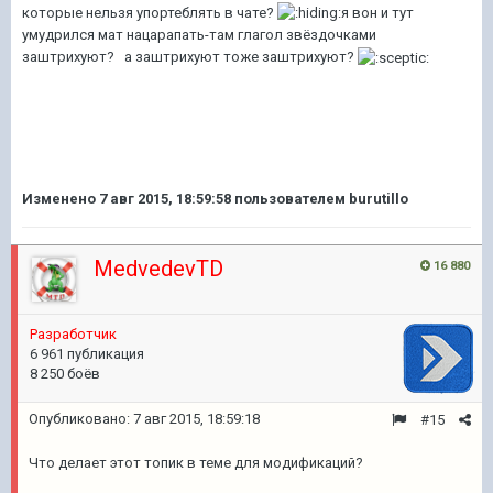
которые нельзя упортеблять в чате?
я вон и тут
умудрился мат нацарапать-там глагол звёздочками
заштрихуют? а заштрихуют тоже заштрихуют?
Изменено
7 авг 2015, 18:59:58
пользователем burutillo
MedvedevTD
16 880
Разработчик
6 961 публикация
8 250 боёв
Опубликовано:
7 авг 2015, 18:59:18
#15
Что делает этот топик в теме для модификаций?