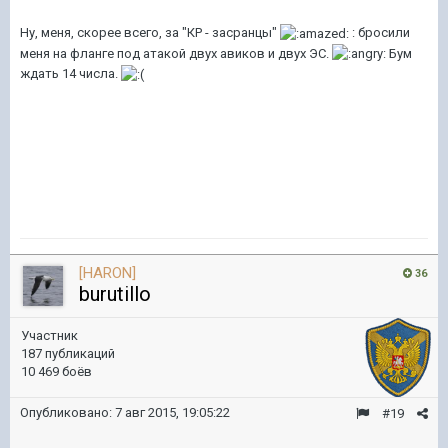
Ну, меня, скорее всего, за "КР - засранцы"
: бросили
меня на фланге под атакой двух авиков и двух ЭС.
Бум
ждать 14 числа.
[HARON]
36
burutillo
Участник
187 публикаций
10 469 боёв
Опубликовано:
7 авг 2015, 19:05:22
#19