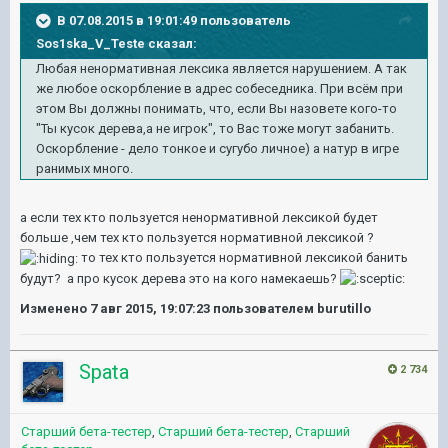
В 07.08.2015 в 19:01:49 пользователь
Sos1ska_V_Teste сказал:
Любая ненормативная лексика является нарушением. А так
же любое оскорбление в адрес собеседника. При всём при
этом Вы должны понимать, что, если Вы назовете кого-то
"Ты кусок дерева,а не игрок", то Вас тоже могут забанить.
Оскорбление - дело тонкое и сугубо личное) а натур в игре
ранимых много.
а если тех кто пользуется ненормативной лексикой будет
больше ,чем тех кто пользуется нормативной лексикой ?
то тех кто пользуется нормативной лексикой банить
будут? а про кусок дерева это на кого намекаешь?
Изменено
7 авг 2015, 19:07:23
пользователем burutillo
Spata
2 734
Старший бета-тестер
,
Старший бета-тестер
,
Старший