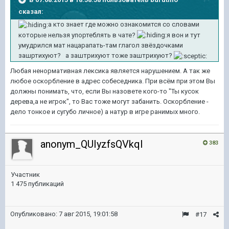
сказал:
а кто знает где можно ознакомится со словами
которые нельзя упортеблять в чате?
я вон и тут
умудрился мат нацарапать-там глагол звёздочками
зашртихуют? а заштрихуют тоже заштрихуют?
Любая ненормативная лексика является нарушением. А так же
любое оскорбление в адрес собеседника. При всём при этом Вы
должны понимать, что, если Вы назовете кого-то "Ты кусок
дерева,а не игрок", то Вас тоже могут забанить. Оскорбление -
дело тонкое и сугубо личное) а натур в игре ранимых много.
anonym_QUIyzfsQVkqI
383
Участник
1 475 публикаций
Опубликовано:
7 авг 2015, 19:01:58
#17