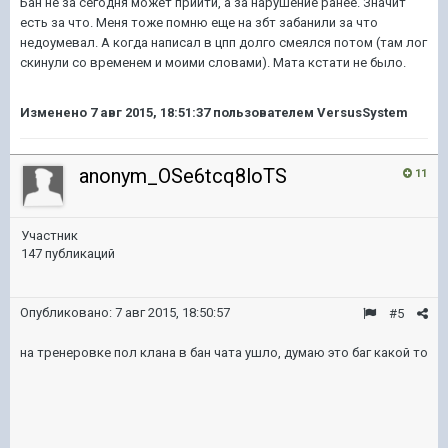
Бан не за сегодня может прийти, а за нарушение ранее. Значит
есть за что. Меня тоже помню еще на збт забанили за что
недоумевал. А когда написал в цпп долго смеялся потом (там лог
скинули со временем и моими словами). Мата кстати не было.
Изменено
7 авг 2015, 18:51:37
пользователем VersusSystem
anonym_OSe6tcq8loTS
11
Участник
147 публикаций
Опубликовано:
7 авг 2015, 18:50:57
#5
на тренеровке пол клана в бан чата ушло, думаю это баг какой то