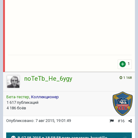
1
noTeTb_He_6ygy
1 168
Бета-тестер
,
Коллекционер
1 617 публикаций
4 186 боёв
Опубликовано:
7 авг 2015, 19:01:49
#16
В 07.08.2015 в 18:58:58 пользователь burutillo