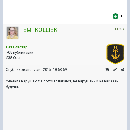
1
EM_KOLLlEK
357
Бета-тестер
705 публикаций
538 боёв
Опубликовано:
7 авг 2015, 18:53:59
#9
сначала нарушают а потом плакают, не нарушай - и не наказан
будешь