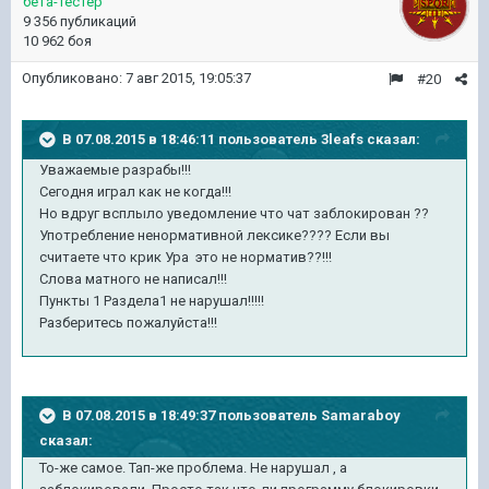
бета-тестер
9 356 публикаций
10 962 боя
Опубликовано:
7 авг 2015, 19:05:37
#20
В 07.08.2015 в 18:46:11 пользователь 3leafs сказал:
Уважаемые разрабы!!!
Сегодня играл как не когда!!!
Но вдруг всплыло уведомление что чат заблокирован ??
Употребление ненормативной лексике???? Если вы
считаете что крик Ура это не норматив??!!!
Слова матного не написал!!!
Пункты 1 Раздела1 не нарушал!!!!!
Разберитесь пожалуйста!!!
В 07.08.2015 в 18:49:37 пользователь Samaraboy
сказал:
То-же самое. Тап-же проблема. Не нарушал , а