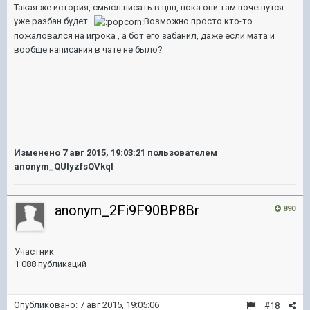
Такая же история, смысл писать в цпп, пока они там почешутся
уже разбан будет...
Возможно просто кто-то
пожаловался на игрока , а бот его забанил, даже если мата и
вообще написания в чате не было?
Изменено
7 авг 2015, 19:03:21
пользователем
anonym_QUIyzfsQVkqI
anonym_2Fi9F90BP8Br
890
Участник
1 088 публикаций
Опубликовано:
7 авг 2015, 19:05:06
#18