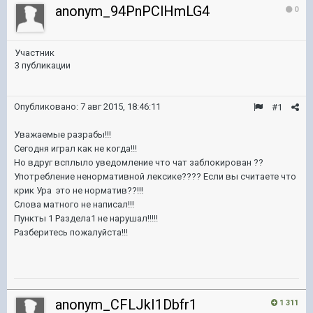
anonym_94PnPClHmLG4
0
Участник
3 публикации
Опубликовано:
7 авг 2015, 18:46:11
#1
Уважаемые разрабы!!!
Сегодня играл как не когда!!!
Но вдруг всплыло уведомление что чат заблокирован ??
Употребление ненормативной лексике???? Если вы считаете что
крик Ура это не норматив??!!!
Слова матного не написал!!!
Пункты 1 Раздела1 не нарушал!!!!!
Разберитесь пожалуйста!!!
anonym_CFLJkI1Dbfr1
1 311