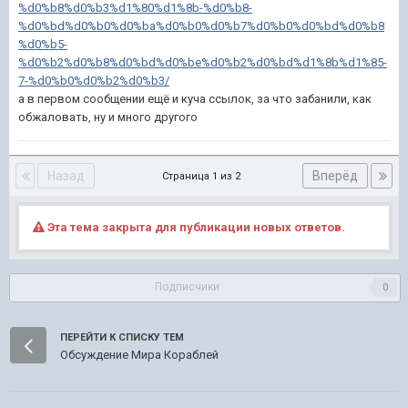
%d0%b8%d0%b3%d1%80%d1%8b-%d0%b8-
%d0%bd%d0%b0%d0%ba%d0%b0%d0%b7%d0%b0%d0%bd%d0%b8
%d0%b5-
%d0%b2%d0%b8%d0%bd%d0%be%d0%b2%d0%bd%d1%8b%d1%85-
7-%d0%b0%d0%b2%d0%b3/
а в первом сообщении ещё и куча ссылок, за что забанили, как
обжаловать, ну и много другого
Назад
Вперёд
Страница 1 из 2
Эта тема закрыта для публикации новых ответов.
Подписчики
0
ПЕРЕЙТИ К СПИСКУ ТЕМ
Обсуждение Мира Кораблей