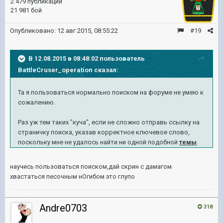
2 479 публикаций
21 981 бой
Опубликовано:
12 авг 2015, 08:55:22
#19
В 12.08.2015 в 08:48:02 пользователь
BattleCruser_operation сказал:
Та я пользоваться нормально поиском на форуме не умею к
сожалению.
Раз уж тем таких "куча", если не сложно отправь ссылку на
страничку поиска, указав корректное ключевое слово,
поскольку мне не удалось найти ни одной подобной
темы
.
научись пользоваться поиском,дай скрин с дамагом
хвастаться песочным нОгибом это глупо
Andre0703
318