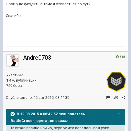
Прошу не флудить в теме и отписаться по сути.
Спасибо.
Andre0703
318
Участник
1 476 публикаций
759 боёв
Опубликовано:
12 авг 2015, 08:44:39
#9
В 12.08.2015 в 08:42:52 пользователь
BattleCruser_operation сказал:
Та играл поздно ночью, первое что попалось под руку -