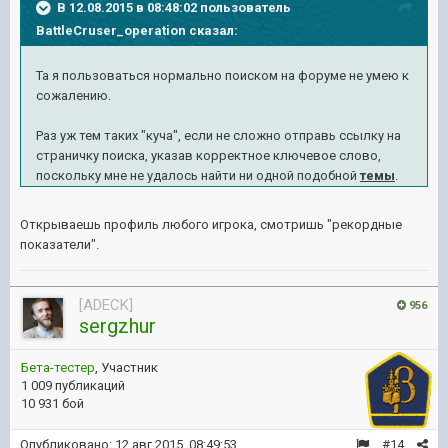
В 12.08.2015 в 08:48:02 пользователь
BattleCruser_operation сказал:
Та я пользоваться нормально поиском на форуме не умею к
сожалению.
Раз уж тем таких "куча", если не сложно отправь ссылку на
страничку поиска, указав корректное ключевое слово,
поскольку мне не удалось найти ни одной подобной
темы
.
Открываешь профиль любого игрока, смотришь "рекордные
показатели".
[ADECK]
956
sergzhur
Бета-тестер
, Участник
1 009 публикаций
10 931 бой
Опубликовано:
12 авг 2015, 08:49:53
#14