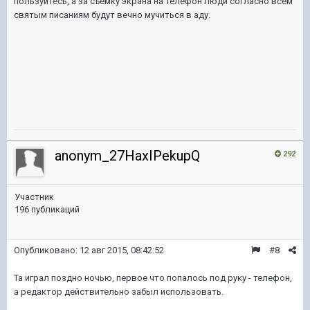
пользуйтесь, а за съемку экрана на телефон люди согласно всем
святым писаниям будут вечно мучиться в аду.
anonym_27HaxIPekupQ
292
Участник
196 публикаций
Опубликовано:
12 авг 2015, 08:42:52
#8
Та играл поздно ночью, первое что попалось под руку - телефон,
а редактор действительно забыл использовать.