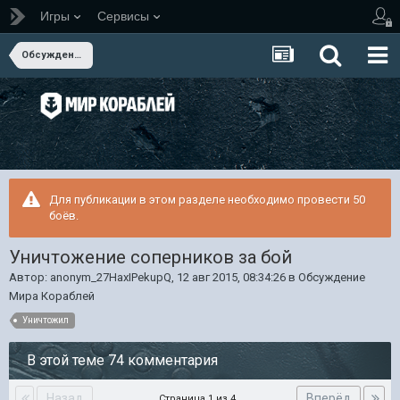
Игры
Сервисы
Обсуждение Мира Кораблей
Для публикации в этом разделе необходимо провести 50
боёв.
Уничтожение соперников за бой
Автор:
anonym_27HaxIPekupQ
,
12 авг 2015, 08:34:26
в
Обсуждение
Мира Кораблей
Уничтожил
В этой теме 74 комментария
Назад
Вперёд
Страница 1 из 4