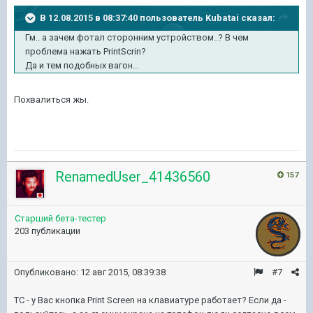
В 12.08.2015 в 08:37:40 пользователь Kubatai сказал:
Гм.. а зачем фотал сторонним устройством..? В чем
проблема нажать PrintScrin?
Да и тем подобных вагон...
Похвалиться жы.
RenamedUser_41436560
157
Старший бета-тестер
203 публикации
Опубликовано:
12 авг 2015, 08:39:38
#7
ТС - у Вас кнопка Print Screen на клавиатуре работает? Если да -