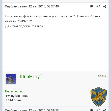
Опубликовано:
12 авг 2015, 08:37:40
#4
Гм.. а зачем фотал сторонним устройством..? В чем проблема
нажать PrintScrin?
Да и тем подобных вагон...
IIInaHroyT
216
Бета-тестер
494 публикации
7 614 боёв
Опубликовано:
12 авг 2015, 08:38:13
#5