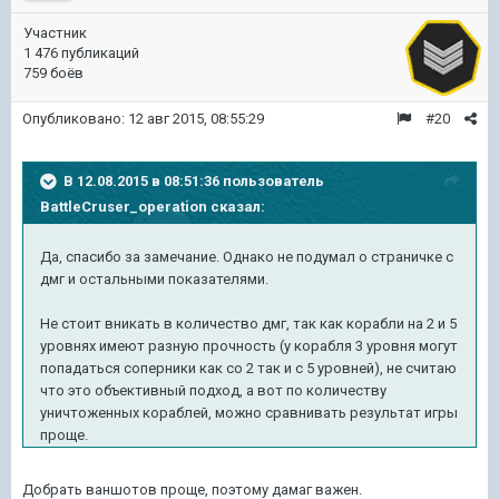
Участник
1 476 публикаций
759 боёв
Опубликовано:
12 авг 2015, 08:55:29
#20
В 12.08.2015 в 08:51:36 пользователь
BattleCruser_operation сказал:
Да, спасибо за замечание. Однако не подумал о страничке с
дмг и остальными показателями.
Не стоит вникать в количество дмг, так как корабли на 2 и 5
уровнях имеют разную прочность (у корабля 3 уровня могут
попадаться соперники как со 2 так и с 5 уровней), не считаю
что это объективный подход, а вот по количеству
уничтоженных кораблей, можно сравнивать результат игры
проще.
Добрать ваншотов проще, поэтому дамаг важен.