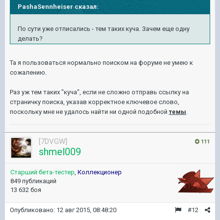
PashaSennheiser сказал:
По сути уже отписались - тем таких куча. Зачем еще одну
делать?
Та я пользоваться нормально поиском на форуме не умею к
сожалению.
Раз уж тем таких "куча", если не сложно отправь ссылку на
страничку поиска, указав корректное ключевое слово,
поскольку мне не удалось найти ни одной подобной
темы
.
[7DVGW]
111
shmel009
Старший бета-тестер
,
Коллекционер
849 публикаций
13 632 боя
Опубликовано:
12 авг 2015, 08:48:20
#12