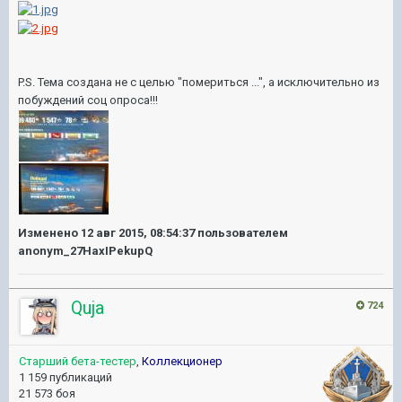
P.S. Тема создана не с целью "
помериться
...", а исключительно из
побуждений соц опроса!!!
Изменено
12 авг 2015, 08:54:37
пользователем
anonym_27HaxIPekupQ
Quja
724
Старший бета-тестер
,
Коллекционер
1 159 публикаций
21 573 боя