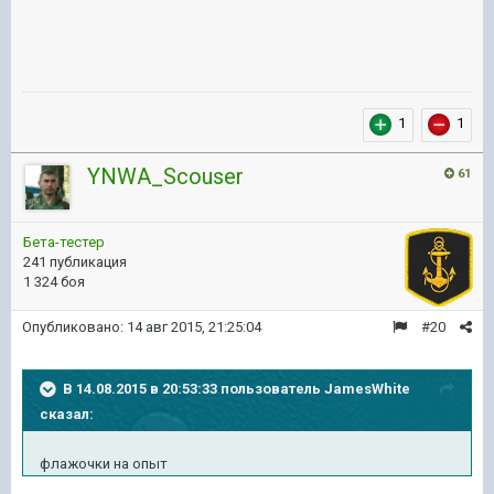
1
1
YNWA_Scouser
61
Бета-тестер
241 публикация
1 324 боя
Опубликовано:
14 авг 2015, 21:25:04
#20
В 14.08.2015 в 20:53:33 пользователь JamesWhite
сказал:
флажочки на опыт