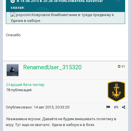
В 14.08.2015 в 20:28:38 пользователь kavansar
сказал:
Ковровое бомбометание в треде предвижу я.
Удачки в наборе.
Спасибо
RenamedUser_315320
31
Старший бета-тестер
78 публикаций
Опубликовано:
14 авг 2015, 20:33:20
#9
Уважаемые игроки. Давайте не будем вмешивать политику в
игру. Тут еще не хватало. Удачи в наборе и в боях.