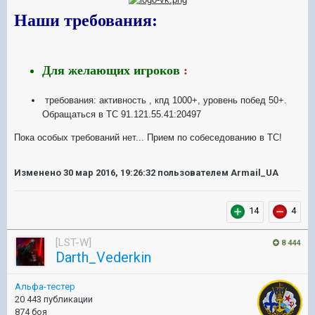
Наши требования:
Для желающих
игроков
:
требования: активность , кпд 1000+, уровень побед 50+.
Обращаться в ТС 91.121.55.41:20497
Пока особых требований нет... Прием по собеседованию в ТС!
Изменено
30 мар 2016, 19:26:32
пользователем Armail_UA
14
4
[LST-W]
8 444
Darth_Vederkin
Альфа-тестер
20 443 публикации
874 боя