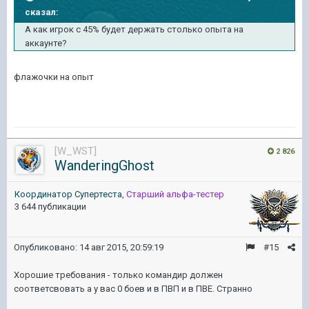
сказал:
А как игрок с 45% будет держать столько опыта на
аккаунте?
флажочки на опыт
[W_WST]
2 826
WanderingGhost
Координатор Cупертеста
,
Старший альфа-тестер
3 644 публикации
Опубликовано:
14 авг 2015, 20:59:19
#15
Хорошие требования - только командир должен
соответсвовать а у вас 0 боев и в ПВП и в ПВЕ. Странно