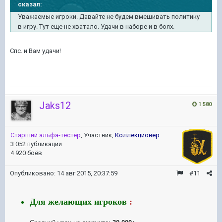
сказал:
Уважаемые игроки. Давайте не будем вмешивать политику
в игру. Тут еще не хватало. Удачи в наборе и в боях.
Спс. и Вам удачи!
Jaks12
1 580
Старший альфа-тестер
, Участник,
Коллекционер
3 052 публикации
4 920 боёв
Опубликовано:
14 авг 2015, 20:37:59
#11
Для желающих
игроков
: