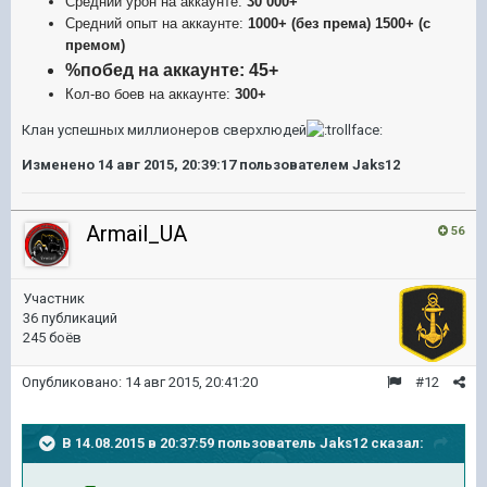
Средний урон на аккаунте:
30 000+
Средний опыт на аккаунте:
1000+ (без према) 1500+ (с
премом)
%побед на аккаунте:
45
+
Кол-во боев на аккаунте:
3
00+
Клан успешных миллионеров сверхлюдей
Изменено
14 авг 2015, 20:39:17
пользователем Jaks12
Armail_UA
56
Участник
36 публикаций
245 боёв
Опубликовано:
14 авг 2015, 20:41:20
#12
В 14.08.2015 в 20:37:59 пользователь Jaks12 сказал: