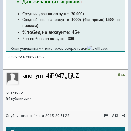
Для желающих
игроков
:
Средний урон на аккаунте:
30 000+
Средний опыт на аккаунте:
1000+ (без према) 1500+ (с
премом)
%побед на аккаунте:
45
+
Кол-во боев на аккаунте:
3
00+
Клан успешных миллионеров сверхлюдей
...а зачем мелочится?
anonym_4iP947gfjjUZ
55
Участник
84 публикации
Опубликовано:
14 авг 2015, 20:51:28
#13