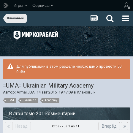
Игры
Сервисы
Клановый
Для публикации в этом разделе необходимо провести 50
боёв.
=UMA= Ukrainian Military Academy
Автор:
Armail_UA
,
14 авг 2015, 19:47:09
в
Клановый
UMA
Ukrainian
Academy
В этой теме 201 комментарий
Назад
Вперёд
Страница 1 из 11