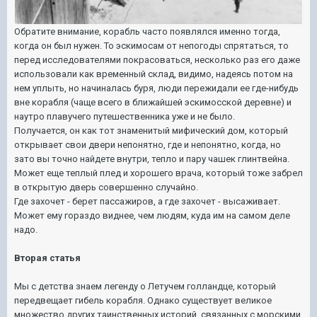
Обратите внимание, корабль часто появлялся именно тогда,
когда он был нужен. То эскимосам от непогоды спрятаться, то
перед исследователями покрасоваться, несколько раз его даже
использовали как временный склад, видимо, надеясь потом на
нем уплыть, но начиналась буря, люди пережидали ее где-нибудь
вне корабля (чаще всего в ближайшей эскимосской деревне) и
наутро плавучего путешественника уже и не было.
Получается, он как тот знаменитый мифический дом, который
открывает свои двери непонятно, где и непонятно, когда, но
зато вы точно найдете внутри, тепло и пару чашек глинтвейна.
Может еще теплый плед и хорошего врача, который тоже забрел
в открытую дверь совершенно случайно.
Где захочет - берет пассажиров, а где захочет - высаживает.
Может ему гораздо виднее, чем людям, куда им на самом деле
надо.
Вторая статья
Мы с детства знаем легенду о Летучем голландце, который
передвещает гибель корабля. Однако существует великое
множество других таинственных историй, связанных с морскими