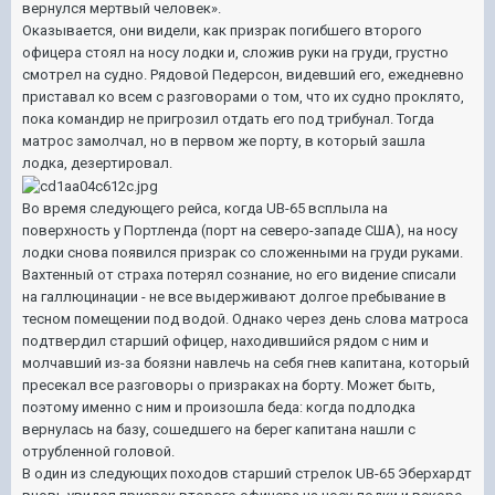
вернулся мертвый человек».
Оказывается, они видели, как призрак погибшего второго
офицера стоял на носу лодки и, сложив руки на груди, грустно
смотрел на судно. Рядовой Педерсон, видевший его, ежедневно
приставал ко всем с разговорами о том, что их судно проклято,
пока командир не пригрозил отдать его под трибунал. Тогда
матрос замолчал, но в первом же порту, в который зашла
лодка, дезертировал.
Во время следующего рейса, когда UB-65 всплыла на
поверхность у Портленда (порт на северо-западе США), на носу
лодки снова появился призрак со сложенными на груди руками.
Вахтенный от страха потерял сознание, но его видение списали
на галлюцинации - не все выдерживают долгое пребывание в
тесном помещении под водой. Однако через день слова матроса
подтвердил старший офицер, находившийся рядом с ним и
молчавший из-за боязни навлечь на себя гнев капитана, который
пресекал все разговоры о призраках на борту. Может быть,
поэтому именно с ним и произошла беда: когда подлодка
вернулась на базу, сошедшего на берег капитана нашли с
отрубленной головой.
В один из следующих походов старший стрелок UB-65 Эберхардт