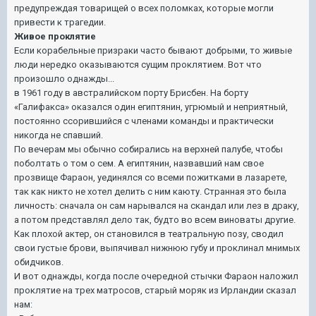
предупреждая товарищей о всех поломках, которые могли
привести к трагедии.
Живое проклятие
Если корабельные призраки часто бывают добрыми, то живые
люди нередко оказываются сущим проклятием. Вот что
произошло однажды...
в 1961 году в австралийском порту Брисбен. На борту
«Галифакса» оказался один египтянин, угрюмый и неприятный,
постоянно ссорившийся с членами команды и практически
никогда не спавший.
По вечерам мы обычно собирались на верхней палубе, чтобы
поболтать о том о сем. А египтянин, назвавший нам свое
прозвище Фараон, уединялся со всеми пожитками в лазарете,
так как никто не хотел делить с ним каюту. Странная это была
личность: сначала он сам нарывался на скандал или лез в драку,
а потом представлял дело так, будто во всем виноваты другие.
Как плохой актер, он становился в театральную позу, сводил
свои густые брови, выпячивал нижнюю губу и проклинал мнимых
обидчиков.
И вот однажды, когда после очередной стычки Фараон наложил
проклятие на трех матросов, старый моряк из Ирландии сказал
нам: