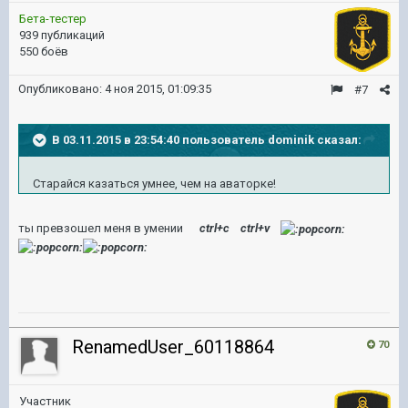
Бета-тестер
939 публикаций
550 боёв
Опубликовано:
4 ноя 2015, 01:09:35
#7
В 03.11.2015 в 23:54:40 пользователь dominik сказал:
Старайся казаться умнее, чем на аваторке!
ты превзошел меня в yмении
ctrl+c ctrl+v
RenamedUser_60118864
70
Участник