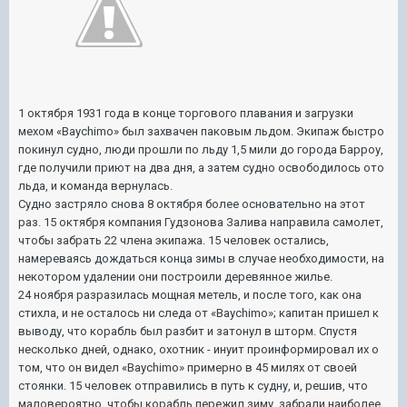
1 октября 1931 года в конце торгового плавания и загрузки
мехом «Baychimo» был захвачен паковым льдом. Экипаж быстро
покинул судно, люди прошли по льду 1,5 мили до города Барроу,
где получили приют на два дня, а затем судно освободилось ото
льда, и команда вернулась.
Судно застряло снова 8 октября более основательно на этот
раз. 15 октября компания Гудзонова Залива направила самолет,
чтобы забрать 22 члена экипажа. 15 человек остались,
намереваясь дождаться конца зимы в случае необходимости, на
некотором удалении они построили деревянное жилье.
24 ноября разразилась мощная метель, и после того, как она
стихла, и не осталось ни следа от «Baychimo»; капитан пришел к
выводу, что корабль был разбит и затонул в шторм. Спустя
несколько дней, однако, охотник - инуит проинформировал их о
том, что он видел «Baychimo» примерно в 45 милях от своей
стоянки. 15 человек отправились в путь к судну, и, решив, что
маловероятно, чтобы корабль пережил зиму, забрали наиболее