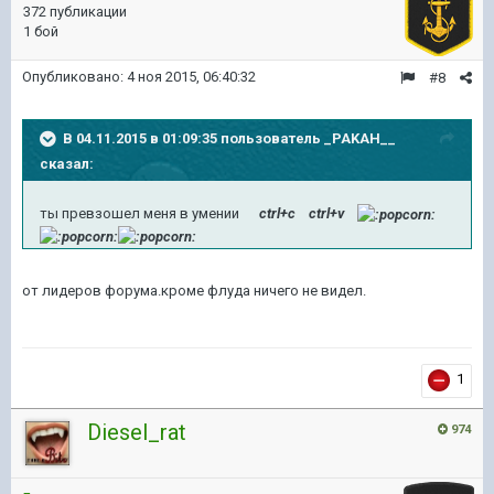
372 публикации
1 бой
Опубликовано:
4 ноя 2015, 06:40:32
#8
В 04.11.2015 в 01:09:35 пользователь _PAKAH__
сказал:
ты превзошел меня в yмении
ctrl+c ctrl+v
от лидеров форума.кроме флуда ничего не видел.
1
Diesel_rat
974