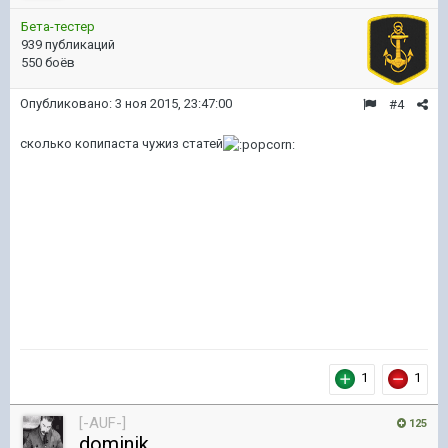
Бета-тестер
939 публикаций
550 боёв
Опубликовано:
3 ноя 2015, 23:47:00
#4
сколько копипаста чужиз статей
1
1
[-AUF-]
125
dominik