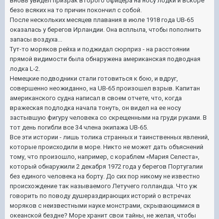
вновь увидел призрак второго офицера на носу лодки и вскоре
безо всяких на то причин покончил с собой.
После нескольких месяцев плавания в июле 1918 года UB-65
оказалась у берегов Ирландии. Она всплыла, чтобы пополнить
запасы воздуха...
Тут-то моряков рейха и поджидал сюрприз - на расстоянии
прямой видимости была обнаружена американская подводная
лодка L-2.
Немецкие подводники стали готовиться к бою, и вдруг,
совершенно неожиданно, на UB-65 произошел взрыв. Капитан
американского судна написал в своем отчете, что, когда
вражеская подлодка начала тонуть, он видел на ее носу
застывшую фигуру человека со скрещенными на груди руками. В
тот день погибли все 34 члена экипажа UB-65.
Все эти истории - лишь толика странных и таинственных явлений,
которые происходили в море. Никто не может дать объяснений
тому, что произошло, например, с кораблем «Мария Селеста»,
который обнаружили 2 декабря 1972 года у берегов Португалии
без единого человека на борту. До сих пор никому не известно
происхождение так называемого Летучего голландца. Что уж
говорить по поводу душераздирающих историй о встречах
моряков с неизвестными науке монстрами, скрывающимися в
океанской бездне? Море хранит свои тайны, не желая, чтобы