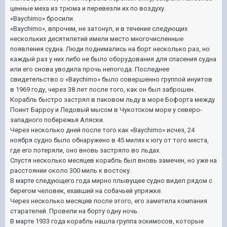
ценные меха из трюма и перевезли их по воздуху.
«Baychimo» бросили.
«Baychimo», впрочем, не затонул, и в течение следующих
нескольких десятилетий имели место многочисленные
появления судна. Люди поднимались на борт несколько раз, но
каждый раз у них либо не было оборудования для спасения судна
или его снова уводила прочь непогода. Последнее
свидетельство о «Baychimo» было совершенно группой инуитов
в 1969 году, через 38 лет после того, как он был заброшен.
Корабль быстро застрял в паковом льду в море Бофорта между
Поинт Барроу и Ледовый мысом в Чукотском море у северо-
западного побережья Аляски.
Через несколько дней после того как «Baychimo» исчез, 24
ноября судно было обнаружено в 45 милях к югу от того места,
где его потеряли, оно вновь застряло во льдах.
Спустя несколько месяцев корабль был вновь замечен, но уже на
расстоянии около 300 миль к востоку.
В марте следующего года мирно плывущее судно видел рядом с
берегом человек, ехавший на собачьей упряжке.
Через несколько месяцев после этого, его заметила компания
старателей. Провели на борту одну ночь.
В марте 1933 года корабль нашла группа эскимосов, которые