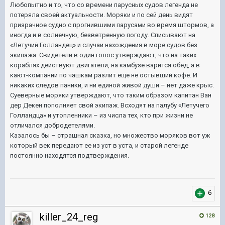
Любопытно и то, что со времени парусных судов легенда не
потеряла своей актуальности. Моряки и по сей день видят
призрачное судно с прогнившими парусами во время штормов, а
иногда и в солнечную, безветренную погоду. Списывают на
«Летучий Голландец» и случаи нахождения в море судов без
экипажа. Свидетели в один голос утверждают, что на таких
кораблях действуют двигатели, на камбузе варится обед, а в
кают-компании по чашкам разлит еще не остывший кофе. И
никаких следов паники, и ни единой живой души – нет даже крыс.
Суеверные моряки утверждают, что таким образом капитан Ван
дер Декен пополняет свой экипаж. Всходят на палубу «Летучего
Голландца» и утопленники – из числа тех, кто при жизни не
отличался добродетелями.
Казалось бы – страшная сказка, но множество моряков вот уж
который век передают ее из уст в уста, и старой легенде
постоянно находятся подтверждения.
6
killer_24_reg
128