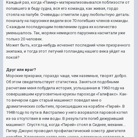
Каждый раз, когда «Памир» материализовывался поблизости от
попавшего в беду судна, вся его команда, как живая, гордо
стояла на палубе. Очевидцы отметили одну любопытную деталь:
поначалу на паруснике видели все 70 погибших членов команды.
С каждым последующим появлением судна их количество
уменьшалось. Так, моряки немецкого парусника насчитали уже
только 20 человек.
Может быть, когда-нибудь исчезнет последний член призрачного
экипажа, и тогда этот летучий голландец нашего века уйдет на
покой?
Друг или враг?
Морские призраки, гораздо чаще, чем наземные, творят добро.
Об этом свидетельствует статистика. Заняться подобными
расчетами меня побудила история, услышанная в 1960 году на
совершавшем кругосветные круизы пароходе «Галифакс». Как-
то вечером один старый машинист поведал мне о
драматических событиях, происшедших на корабле «Пирей». В
1948 году по пути в Австралию у него взорвался паровой котел
из-за отсутствия в нем воды. В результате погиб дежуривший
машинист. Спустя год, когда «Пирей» стоял в Сиднее, механик...
Питер Джоунс проводил профилактический осмотр двигателя
корабля. У парового котла есть насос, с помощью которого в