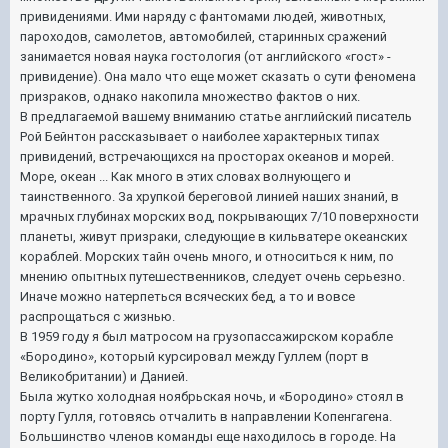
привидениями. Ими наряду с фантомами людей, животных,
пароходов, самолетов, автомобилей, старинных сражений
занимается новая наука гостология (от английского «гост» -
привидение). Она мало что еще может сказать о сути феномена
призраков, однако накопила множество фактов о них.
В предлагаемой вашему вниманию статье английский писатель
Рой Бейнтон рассказывает о наиболее характерных типах
привидений, встречающихся на просторах океанов и морей.
Море, океан ... Как много в этих словах волнующего и
таинственного. За хрупкой береговой линией наших знаний, в
мрачных глубинах морских вод, покрывающих 7/10 поверхности
планеты, живут призраки, следующие в кильватере океанских
кораблей. Морских тайн очень много, и относиться к ним, по
мнению опытных путешественников, следует очень серьезно.
Иначе можно натерпеться всяческих бед, а то и вовсе
распрощаться с жизнью.
В 1959 году я был матросом на грузопассажирском корабле
«Бородино», который курсировал между Гуллем (порт в
Великобритании) и Данией.
Была жутко холодная ноябрьская ночь, и «Бородино» стоял в
порту Гулля, готовясь отчалить в направлении Копенгагена.
Большинство членов команды еще находилось в городе. На