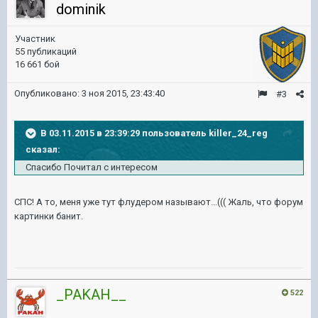
dominik
Участник
55 публикаций
16 661 бой
Опубликовано:
3 ноя 2015, 23:43:40
#3
В 03.11.2015 в 23:39:29 пользователь killer_24_reg
сказал:
Спасибо Почитал с интересом
СПС! А то, меня уже тут флудером называют...((( Жаль, что форум
картинки банит.
_PAKAH__
522