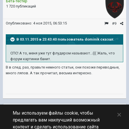
Бета-тестер
1 720 публикаций
Опубликовано:
4 ноя 2015, 06:53:15
#9
В 03.11.2015 в 23:43:40 пользователь dominik сказал:
СПС! А то, меня уже тут флудером называют...((( Жаль, что
форум картинки банит.
В в след. раз, правьте немного статьи, они похоже переводные,
много ляпов. А так прочитал, весьма интересно.
Подписчики
0
×
Мы используем файлы cookie, чтобы
предлагать вам наилучший возможный
ПЕРЕЙТИ К СПИСКУ ТЕМ
контент и сделать использование сайта
Художественные и исторические фотографии