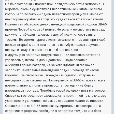
Но бывают вещи и похуже приносящего несчастья человека. В
мировом океане существуют непостижимые и злобные силы,
которые по только им одним известному принципу выбирают
некоторые корабли, и тогда эти суда становятся проклятыми.
Именно так обстояло дело с немецкой подводной лодкой UB-65
времен Первой мировой войны. Не успели ее спустить на воду,
как уже погиб один человек, а другой получил серьезные
травмы. Во время первого испытательного плавания при тихой
погоде старый моряк поднялся на палубу и, недолго думая...
шагнул в воду. Его тело так и не было найдено.
В другой раз во время погружения UB-65 внезапно потеряла
управление, легла на дно и дала течь. Вода попала в
аккумуляторные батареи, из-за чего ядовитый газ начал
заполнять внутренние помещения лодки. Команда 12 часов
боролась за свою жизнь, прежде чем удалось устранить
неисправности и всплыть. После ремонта UB-65 отправилась в
новое плавание, и опять произошла трагедия - на борту
взорвалась торпеда. Погибли второй офицер и пять матросов.
Список катастроф, происходивших на проклятой подлодке, все
удлинялся и удлинялся, но самое страшное ждало ее впереди.
Однажды, когда UB-65 вела патрулирование на поверхности,
старшина и рядовой сообщили в рапорте о том, что «на борт