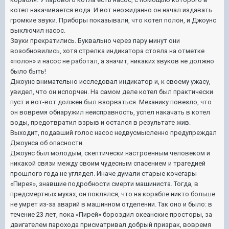
котел накачивается вода. И вот неожиданно он начал издавать
громкие звуки. Приборы показывали, что котел полон, и Джоунс
выключил насос.
Звуки прекратились. Буквально через пару минут они
возобновились, хотя стрелка индикатора стояла на отметке
«полон» и насос не работал, а значит, никаких звуков не должно
было быть!
Джоунс внимательно исследовал индикатор и, к своему ужасу,
увидел, что он испорчен. На самом деле котел был практически
пуст и вот-вот должен был взорваться. Механику повезло, что
он вовремя обнаружил неисправность, успел накачать в котел
воды, предотвратил взрыв и остался в результате жив.
Выходит, подавший голос насос недвусмысленно предупреждал
Джоунса об опасности.
Джоунс был молодым, скептически настроенным человеком и
никакой связи между своим чудесным спасением и трагедией
прошлого года не углядел. Иначе думали старые кочегары
«Пирея», знавшие подробности смерти машиниста. Тогда, в
предсмертных муках, он поклялся, что на корабле никто больше
не умрет из-за аварий в машинном отделении. Так оно и было: в
течение 23 лет, пока «Пирей» бороздил океанские просторы, за
двигателем парохода присматривал добрый призрак, вовремя