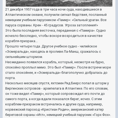
21 декабря 1957 года в три часа ночи суда, находившиеся в
Атлантическом океане, получили сигнал бедствия, посланный
немецким учебным парусником «Памир»: «Сильный ураган. Все
паруса сорваны. Крен - 45 градусов. Угроза затопления!»
Это была последняя весточка, переданная с «Памира». Судно
исчезло бесследно, чтобы вскоре возродиться в качестве
корабля-призрака...
Прошло четыре года. Другое учебное судно - чилийское
«Эсмеральда», находясь в проливе Ла-Манш, сражалось с
сильнейшим штормом.
Неожиданно появился корабль, который, несмотря на бурю,
спокойно проплыл мимо. Это был «Памир». После встречи море
стало спокойнее, и «Эсмеральда» благополучно добралась до
порта.
Несколько месяцев спустя, яхтсмен Рид Биерс попал в шторм у
Виргинских островов - архипелага в Атлантике. По его словам,
он тоже видел «Памир», который сопровождал его почти до
самого порта, а когда вдали показался берег, исчез. С этим
кораблем-призраком встречались и другие суда, например,
норвежский пароход «Кристиан Рэдич», американский катер
береговой охраны «Игл», немецкий учебный парусник «Горх Фох».