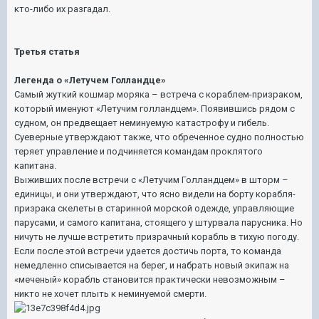
кто-либо их разгадал.
Третья статья
Легенда о «Летучем Голландце»
Самый жуткий кошмар моряка – встреча с кораблем-призраком,
который именуют «Летучим голландцем». Появившись рядом с
судном, он предвещает неминуемую катастрофу и гибель.
Суеверные утверждают также, что обреченное судно полностью
теряет управление и подчиняется командам проклятого
капитана.
Выживших после встречи с «Летучим Голландцем» в шторм –
единицы, и они утверждают, что ясно видели на борту корабля-
призрака скелеты в старинной морской одежде, управляющие
парусами, и самого капитана, стоящего у штурвала парусника. Но
ничуть не лучше встретить призрачный корабль в тихую погоду.
Если после этой встречи удается достичь порта, то команда
немедленно списывается на берег, и набрать новый экипаж на
«меченый» корабль становится практически невозможным –
никто не хочет плыть к неминуемой смерти.