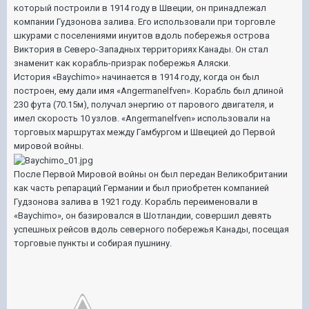
который построили в 1914 году в Швеции, он принадлежал
компании Гудзонова залива. Его использовали при торговле
шкурами с поселениями инуитов вдоль побережья острова
Виктория в Северо-Западных территориях Канады. Он стал
знаменит как корабль-призрак побережья Аляски.
История «Baychimo» начинается в 1914 году, когда он был
построен, ему дали имя «Angermanelfven». Корабль был длиной
230 фута (70.15м), получал энергию от парового двигателя, и
имел скорость 10 узлов. «Angermanelfven» использовали на
торговых маршрутах между Гамбургом и Швецией до Первой
мировой войны.
После Первой Мировой войны он был передан Великобритании
как часть репараций Германии и был приобретен компанией
Гудзонова залива в 1921 году. Корабль переименовали в
«Baychimo», он базировался в Шотландии, совершил девять
успешных рейсов вдоль северного побережья Канады, посещая
торговые пункты и собирая пушнину.