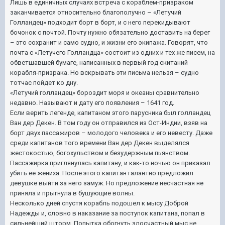
Лишь в единичных случаях встреча с кораблем-призраком
заканчивается относительно благополучно – «Летучий
Голландец» подходит борт в борт, и с него перекидывают
бочонок с почтой. Почту нужно обязательно доставить на берег
– это сохранит и само судно, и жизни его экипажа. Говорят, что
почта с «Летучего Голландца» состоит из одних и тех же писем, на
обветшавшей бумаге, написанных в первый год скитаний
корабля-призрака. Но вскрывать эти письма нельзя – судно
тотчас пойдет ко дну.
«Летучий голландец» бороздит моря и океаны сравнительно
недавно. Называют и дату его появления – 1641 год.
Если верить легенде, капитаном этого парусника был голландец
Ван дер Декен. В том году он отправился из Ост-Индии, взяв на
борт двух пассажиров – молодого человека и его невесту. Даже
среди капитанов того времени Ван дер Декен выделялся
жестокостью, богохульством и безудержным пьянством.
Пассажирка приглянулась капитану, и как-то ночью он приказал
убить ее жениха. После этого капитан галантно предложил
девушке выйти за него замуж. Но предложение несчастная не
приняла и прыгнула в бушующие волны.
Несколько дней спустя корабль подошел к мысу Доброй
Надежды и, словно в наказание за поступок капитана, попал в
сильнейший шторм. Попытка обогнуть злосчастный мыс не