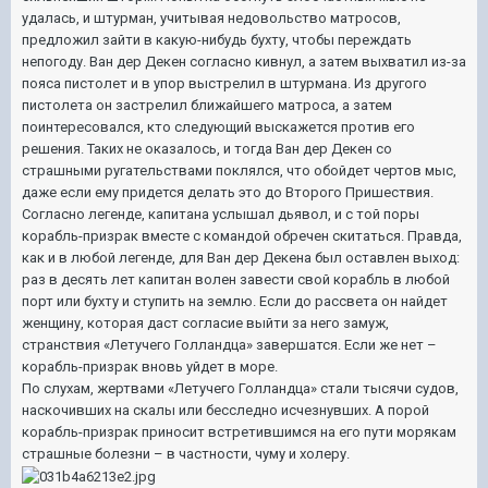
удалась, и штурман, учитывая недовольство матросов,
предложил зайти в какую-нибудь бухту, чтобы переждать
непогоду. Ван дер Декен согласно кивнул, а затем выхватил из-за
пояса пистолет и в упор выстрелил в штурмана. Из другого
пистолета он застрелил ближайшего матроса, а затем
поинтересовался, кто следующий выскажется против его
решения. Таких не оказалось, и тогда Ван дер Декен со
страшными ругательствами поклялся, что обойдет чертов мыс,
даже если ему придется делать это до Второго Пришествия.
Согласно легенде, капитана услышал дьявол, и с той поры
корабль-призрак вместе с командой обречен скитаться. Правда,
как и в любой легенде, для Ван дер Декена был оставлен выход:
раз в десять лет капитан волен завести свой корабль в любой
порт или бухту и ступить на землю. Если до рассвета он найдет
женщину, которая даст согласие выйти за него замуж,
странствия «Летучего Голландца» завершатся. Если же нет –
корабль-призрак вновь уйдет в море.
По слухам, жертвами «Летучего Голландца» стали тысячи судов,
наскочивших на скалы или бесследно исчезнувших. А порой
корабль-призрак приносит встретившимся на его пути морякам
страшные болезни – в частности, чуму и холеру.