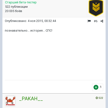
Старший бета-тестер
522 публикации
20 035 боёв
Опубликовано:
4 ноя 2015, 00:32:44
#6
познавательно... история... СПС!
1
_PAKAH__
522