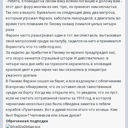
- Ребята, я повидал на своем веку всяких поганцев и доложу вам -
этот даст фору многим из них. Чую, он принесет нам несчастье.
Так оно и вышло. Буквально на следующий день два матроса,
которым угрожал Фараон, заболели лихорадкой, а двигатель во
время того плавания по Тихому океану ломался целых четыре
раза.
Фараон часто разыгрывал один и тот же спектакль: вытаскивал
свой матросский сундук на палубу, садился на него и принимался
бормотать что-то себе под нос.
За неделю до прибытия в Панаму он мрачно предупредил нас,
что скоро начнется страшный шторм. И действительно: в
четыре часа дня небо на горизонте окрасилось в зловещий
красный цвет и уже через час мы оказались в эпицентре
ужасного урагана.
В Панаме Фараон сошел на берег, и все вздохнули с облегчением.
Вскоре мы обнаружили, что он оставил свой таинственный
сундук на борту. Когда мы открыли его, то увидели, что он пуст,
если не считать потрепанной газеты за 1915 год, в которой
чернилами несколько раз была обведена заметка о гибели
корабля «Лузитания». Вот и думай после этого что хочешь. Кем
был Фараон? Человеком или злым духом?
Обреченная подлодка