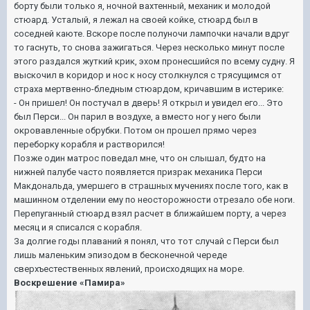
борту были только я, ночной вахтенный, механик и молодой
стюард. Усталый, я лежал на своей койке, стюард был в
соседней каюте. Вскоре после полуночи лампочки начали вдруг
то гаснуть, то снова зажигаться. Через несколько минут после
этого раздался жуткий крик, эхом пронесшийся по всему судну. Я
выскочил в коридор и нос к носу столкнулся с трясущимся от
страха мертвенно-бледным стюардом, кричавшим в истерике:
- Он пришел! Он постучал в дверь! Я открыл и увидел его... Это
был Перси... Он парил в воздухе, а вместо ног у него были
окровавленные обрубки. Потом он прошел прямо через
переборку корабля и растворился!
Позже один матрос поведал мне, что он слышал, будто на
нижней палубе часто появляется призрак механика Перси
Макдональда, умершего в страшных мучениях после того, как в
машинном отделении ему по неосторожности отрезало обе ноги.
Перепуганный стюард взял расчет в ближайшем порту, а через
месяц и я списался с корабля.
За долгие годы плаваний я понял, что тот случай с Перси был
лишь маленьким эпизодом в бесконечной череде
сверхъестественных явлений, происходящих на море.
Воскрешение «Памира»