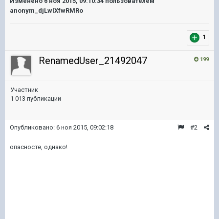
Изменено
6 ноя 2015, 09:10:34
пользователем
anonym_djLwlXfwRMRo
1
RenamedUser_21492047
199
Участник
1 013 публикации
Опубликовано:
6 ноя 2015, 09:02:18
#2
опасносте, однако!