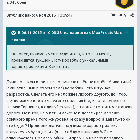
2 345 боёв
Опубликовано:
6 ноя 2015, 10:09:47
#19
В 06.11.2015 в 10:03:33 пользователь MaxProstoMax
сказал:
Человек, видимо имел ввиду, что один раз в месяц
проводится аукцион. Лот- корабль с уникальными
характеристиками. Как-то так.
Думал о таком варианте, но смысла в нём не нашёл. Уникальный
(единственный в своём роде) кораблик - это штучная
разработка. Сделать его не сложнее любого другого, но чтобы
окупились человеко-часы его создания (ведь продаём мы не
тысячи Тирпицев, а один убер-уник), он должен стоить чертовски
дорого. Не в три, не в пять и даже не в десять раз дороже
обычного према того же уровня. И сразу вопрос: а давать-то он
что будет? Пропорционально поднимаем характеристики -
получаем имбу за деньги (что в общую политику WG не
вписывается). Продаём обычный прем, но на пару порядков