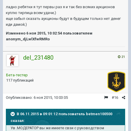
ладно ребятки я тут первы раз я и так без всяких аукционов
куплю тирпица всем удачи;)
еще забыл сказать аукционы будут в будущем только нет денег
иди дамой;)
Изменено
6 ноя 2015, 10:02:54
пользователем
anonym_djLwlXfwRMRo
del_231480
21
Бета-тестер
117 публикаций
Опубликовано:
6 ноя 2015, 10:03:05
#16
В 06.11.2015 в 09:01:12 пользователь betmen100500
сказал:
Ув .МОДЕРАТОР вы же имеете свзи с руководством