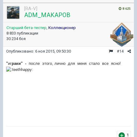
[RA-V]
8 625
ADM_MAKAPOB
Старший бета-тестер
,
Коллекционер
8 833 публикации
30 234 боя
Опубликовано:
6 ноя 2015, 09:50:30
#14
"
иг
раки" -
после этого, лично для меня стало все ясно!
1