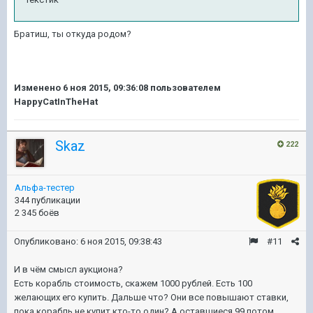
Братиш, ты откуда родом?
Изменено
6 ноя 2015, 09:36:08
пользователем
HappyCatInTheHat
Skaz
222
Альфа-тестер
344 публикации
2 345 боёв
Опубликовано:
6 ноя 2015, 09:38:43
#11
И в чём смысл аукциона?
Есть корабль стоимость, скажем 1000 рублей. Есть 100
желающих его купить. Дальше что? Они все повышают ставки,
пока корабль не купит кто-то один? А оставшиеся 99 потом