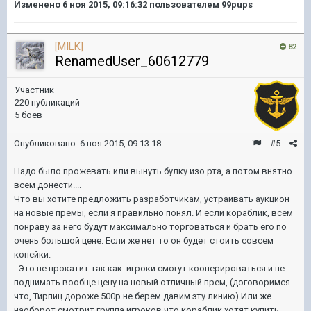
Изменено
6 ноя 2015, 09:16:32
пользователем 99pups
[MILK]
82
RenamedUser_60612779
Участник
220 публикаций
5 боёв
Опубликовано:
6 ноя 2015, 09:13:18
#5
Надо было прожевать или вынуть булку изо рта, а потом внятно
всем донести....
Что вы хотите предложить разработчикам, устраивать аукцион
на новые премы, если я правильно понял. И если кораблик, всем
понраву за него будут максимально торговаться и брать его по
очень большой цене. Если же нет то он будет стоить совсем
копейки.
Это не прокатит так как: игроки смогут кооперироваться и не
поднимать вообще цену на новый отличный прем, (договоримся
что, Тирпиц дороже 500р не берем давим эту линию) Или же
наоборот смотрит группа игроков что кораблик хотят купить