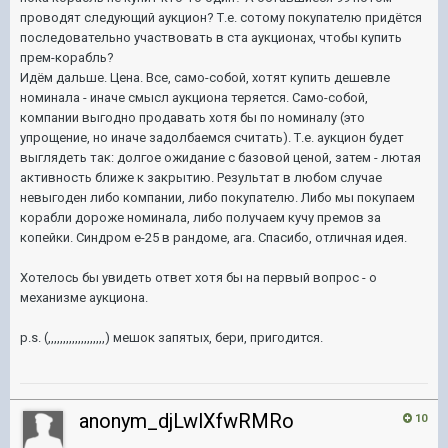
проводят следующий аукцион? Т.е. сотому покупателю придётся
последовательно участвовать в ста аукционах, чтобы купить
прем-корабль?
Идём дальше. Цена. Все, само-собой, хотят купить дешевле
номинала - иначе смысл аукциона теряется. Само-собой,
компании выгодно продавать хотя бы по номиналу (это
упрощение, но иначе задолбаемся считать). Т.е. аукцион будет
выглядеть так: долгое ожидание с базовой ценой, затем - лютая
активность ближе к закрытию. Результат в любом случае
невыгоден либо компании, либо покупателю. Либо мы покупаем
корабли дороже номинала, либо получаем кучу премов за
копейки. Синдром e-25 в рандоме, ага. Спасибо, отличная идея.
Хотелось бы увидеть ответ хотя бы на первый вопрос - о
механизме аукциона.
p.s. (,,,,,,,,,,,,,,,,,,,) мешок запятых, бери, пригодится.
anonym_djLwlXfwRMRo
10