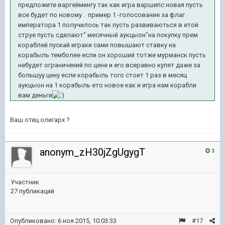
предложите варгеймингу так как игра варшипс новая пусть
все будет по новому . пример 1 -голосование за флаг
императора 1 получилось так пусть развиваються в етой
струе пусть сделают" месячный аукцыон"на покупку прем
кораблей пускай играки сами повышают ставку на
корабыль темболее если он хороший тотже мурманск пусть
небудет ограничений по цене и его всеравно купят даже за
большуу цену если корабыль того стоит 1 раз в месяц
аукцыон на 1 корабыль ето новое как и игра нам корабли
вам деньги
Ваш отец олигарх ?
anonym_zH30jZgUgygT
3
Участник
27 публикаций
Опубликовано:
6 ноя 2015, 10:03:33
#17