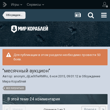
Игры
Сервисы
Обсуждение Мира Кораблей
Для публикации в этом разделе необходимо провести 50
боёв.
"месячный аукцион"
Автор:
anonym_djLwlXfwRMRo
,
6 ноя 2015, 09:01:12
в
Обсуждение
Мира Кораблей
все получиться
В этой теме 24 комментария
Назад
Вперёд
Страница 1 из 2