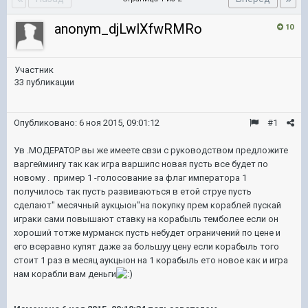
anonym_djLwlXfwRMRo
10
Участник
33 публикации
Опубликовано:
6 ноя 2015, 09:01:12
#1
Ув .МОДЕРАТОР вы же имеете свзи с руководством предложите
варгеймингу так как игра варшипс новая пусть все будет по
новому . пример 1 -голосование за флаг императора 1
получилось так пусть развиваються в етой струе пусть
сделают" месячный аукцыон"на покупку прем кораблей пускай
играки сами повышают ставку на корабыль темболее если он
хороший тотже мурманск пусть небудет ограничений по цене и
его всеравно купят даже за большуу цену если корабыль того
стоит 1 раз в месяц аукцыон на 1 корабыль ето новое как и игра
нам корабли вам деньги