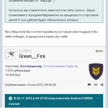
сочинили письмо от "народа" )
Осталось им отметится в теме постом типа такого - Ваши
пожелания о продаже Мурманска на аукционе со стартовой
ценой 5 тыс рублей будут обязательно учтены)
без обид если бы я хотел карабыль который мне подуше я бы
тебя победил в аукцыоне и купил его себе
[CEBEP]
822
Green__Fire
Участник,
Коллекционер
,
Столкновение Серв-ов
1 073 публикации
14 353 боя
Опубликовано:
6 ноя 2015, 09:30:43
#9
В 06.11.2015 в 09:27:59 пользователь betmen100500
сказал: