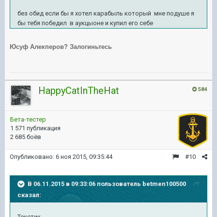
без обид если бы я хотел карабыль который мне подуше я
бы тебя победил в аукцыоне и купил его себе
Юсуф Алекперов? Залогиньтесь
HappyCatInTheHat
584
Бета-тестер
1 571 публикация
2 685 боёв
Опубликовано:
6 ноя 2015, 09:35:44
#10
В 06.11.2015 в 09:33:06 пользователь betmen100500
сказал:
Текстик