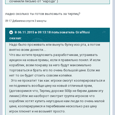
сочинили письмо от "народа" )
ладно сколько ты готов выложыть за тирпиц?
09:17 Добавлено спустя 3 минуты
В 06.11.2015 в 09:13:18 пользователь GrafRusi
сказал:
Надо было прожевать или вынуть булку изо рта, а потом
внятно всем донести....
Что вы хотите предложить разработчикам, устраивать
аукцион на новые премы, если я правильно понял. И если
кораблик, всем понраву за него будут максимально
торговаться и брать его по очень большой цене. Если же
нет то он будет стоить совсем копейки.
Это не прокатит так как: игроки смогут кооперироваться и
не поднимать вообще цену на новый отличный прем,
(договоримся что, Тирпиц дороже 500р не берем давим эту
линию) Или же наоборот смотрит группа игроков что
кораблик хотят купить неугодные нам люди по очень малой
цене, кооперируемся и перебиваем несколько раз цену
игрок плюнет и не возьмёт просто.