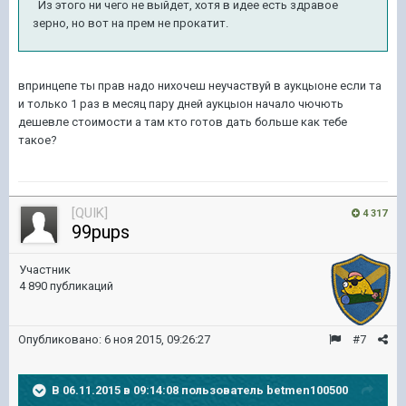
Из этого ни чего не выйдет, хотя в идее есть здравое
зерно, но вот на прем не прокатит.
впринцепе ты прав надо нихочеш неучаствуй в аукцыоне если та
и только 1 раз в месяц пару дней аукцыон начало чючють
дешевле стоимости а там кто готов дать больше как тебе
такое?
[QUIK]
4 317
99pups
Участник
4 890 публикаций
Опубликовано:
6 ноя 2015, 09:26:27
#7
В 06.11.2015 в 09:14:08 пользователь betmen100500