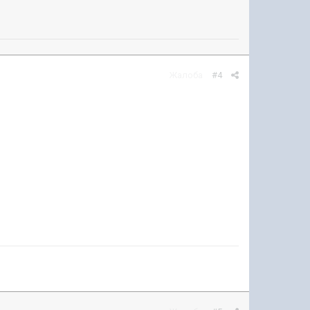
Жалоба
#4