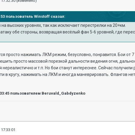
 17:32:30
(изменено)
7:53 пользователь Winstoff сказал:
на высоких уровнях, так как исключает перестрелки на 20+км.
 атаку обе стороны, возвращая весёлый фан 5-6 уровней, где перес
тся просто нажимать ЛКМ режим, безусловно, понравится. Бои от 7 
ешить просто массовой порезкой дальности ведения огня, дально
 нереалистично и т.п. Но бои станут интереснее. Сейчас получили 
дти в кругу, нажимать на ЛКМ и иногда маневрировать. Флангов нет
:33:45
пользователем Beruvald_Gabdyzenko
 17:33:01