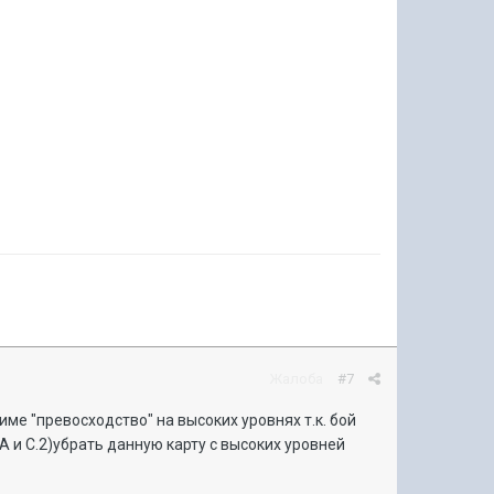
Жалоба
#7
ме "превосходство" на высоких уровнях т.к. бой
А и С.2)убрать данную карту с высоких уровней