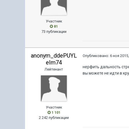
Участник
81
73 публикации
anonym_ddePUYL
Опубликовано:
6 ноя 2015,
eIm74
нерфить дальность стре
Лейтенант
вы можете не идти в кру
Участник
1 101
2 242 публикации