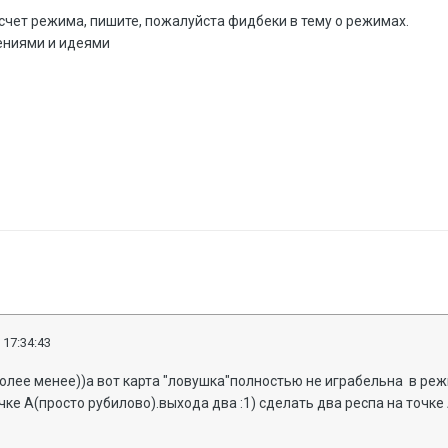
насчет режима, пишите, пожалуйста фидбеки в тему о режимах.
ениями и идеями
 17:34:43
олее менее))а вот
карта "ловушка"
полностью не играбельна в режи
чке А(просто рубилово).выхода два :1) сделать два респа на точке 