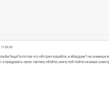
 17:36:39
льбы?ещё?а потом что обстрел корабля, и абордаж? на эсминце в
г а придумать свою тактику обойти, или в лоб пойти.на ваше усмот