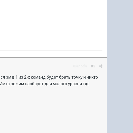
Жалоба
#3
я эм в 1 из 2-х команд будет брать точку и никто
и.Имхо,режим наоборот для малого уровня где