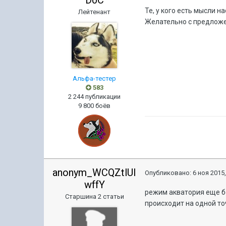
D0C
Те, у кого есть мысли 
Лейтенант
Желательно с предлож
Альфа-тестер
583
2 244 публикации
9 800 боёв
anonym_WCQZtlUI
Опубликовано:
6 ноя 2015,
wffY
режим акватория еще б
Старшина 2 статьи
происходит на одной то