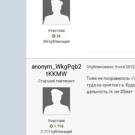
Участник
26
84 публикации
anonym_WkgPqb2
Опубликовано:
6 ноя 2015,
tKKMW
Тоже не понравилось =\,
Старший лейтенант
туда не сунется т.к. б
дальность гк не 20км+
Участник
1 718
2 717 публикаций