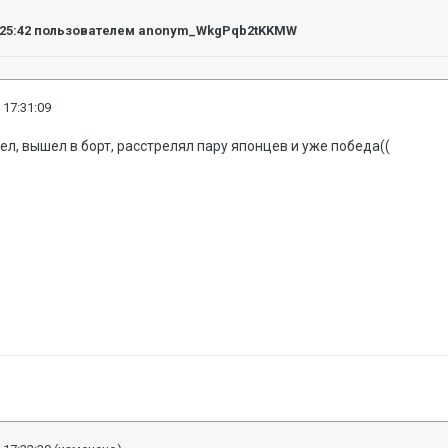
:25:42
пользователем anonym_WkgPqb2tKKMW
 17:31:09
ел, вышел в борт, расстрелял пару японцев и уже победа((