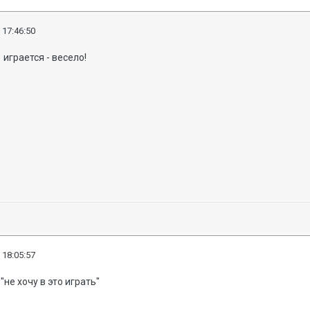
 17:46:50
играется - весело!
 18:05:57
не хочу в это играть"