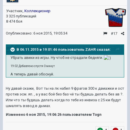
Участник,
Коллекционер
3 325 публикаций
8 474 боя
Опубликовано:
6 ноя 2015, 19:05:34
#17
В 06.11.2015 в 19:01:46 пользователь ZAHR сказал:
Убрать авики из игры. Ну чтоб не страдали бедняги.
19:02 Добавлено спустя 0 минут
А теперь давай обоснуй.
Ну давай скажи, Вот ты на лк набил 9 фрагов 300 к дамажки и ост
против эсм. яп. , а у вас бой без баз чё ты будешь делать без ав ?.
Или что ты будешь делать когда по тебе из инвиза с 25 км будут
шмалять взвод в дымах.
Изменено
6 ноя 2015, 19:06:26
пользователем Togn