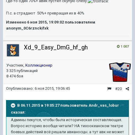
Где-то один 70%+ авик пустил скупую слезу
П.с. а страдают 50%+ превращая их в 40%
Изменено
6 ноя 2015, 19:09:02
пользователем
anonym_0C6rznckifxk
Xd_9_Easy_DmG_hf_gh
1 007
Участник,
Коллекционер
3 325 публикаций
8 474 боя
Опубликовано:
6 ноя 2015, 19:06:45
#20
В 06.11.2015 в 19:05:27 пользователь Andr_vas_lobur
сказал:
Админы пекутся, чтобы была историческая составляющая.
Вопрос историю вообще читали? НА тихоокеанском театре
боевых действий всё решали авианосцы. а тут авк не может