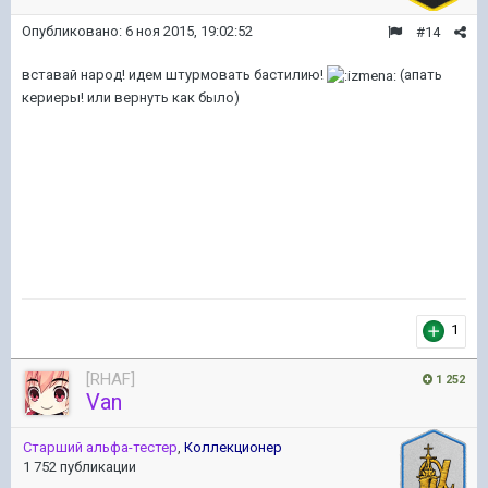
Опубликовано:
6 ноя 2015, 19:02:52
#14
вставай народ! идем штурмовать бастилию!
(апать
кериеры! или вернуть как было)
1
[RHAF]
1 252
Van
Старший альфа-тестер
,
Коллекционер
1 752 публикации