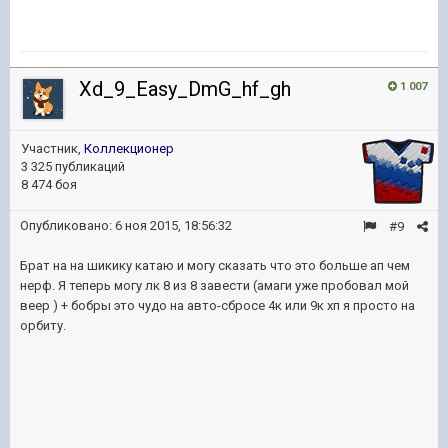
Xd_9_Easy_DmG_hf_gh
1 007
Участник,
Коллекционер
3 325 публикаций
8 474 боя
Опубликовано:
6 ноя 2015, 18:56:32
#9
Брат на на шикику катаю и могу сказать что это больше ап чем
нерф. Я теперь могу лк 8 из 8 завести (амаги уже пробовал мой
веер ) + бобры это чудо на авто-сбросе 4к или 9к хп я просто на
орбиту.