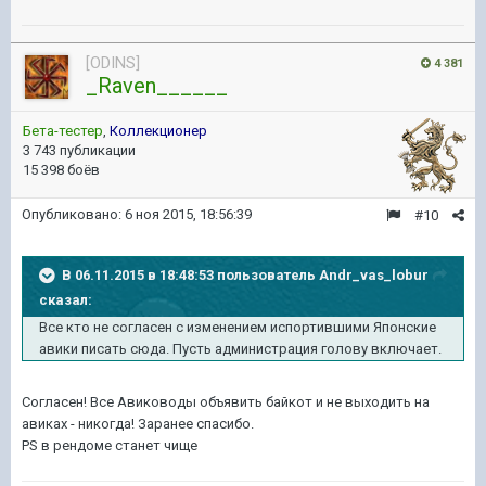
[ODINS]
4 381
_Raven______
Бета-тестер
,
Коллекционер
3 743 публикации
15 398 боёв
Опубликовано:
6 ноя 2015, 18:56:39
#10
В 06.11.2015 в 18:48:53 пользователь Andr_vas_lobur
сказал:
Все кто не согласен с изменением испортившими Японские
авики писать сюда. Пусть администрация голову включает.
Согласен! Все Авиководы объявить байкот и не выходить на
авиках - никогда! Заранее спасибо.
PS в рендоме станет чище