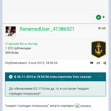
8
RenamedUser_41386921
465
Старший бета-тестер
1 572 публикации
909 боёв
Опубликовано:
6 ноя 2015, 18:56:26
#8
В 06.11.2015 в 18:54:04 пользователь Van сказал:
До обновления 0.2.1? Если да, то я согласен *кидает
горящую покрышку*
"кидает горящую покрышку" апнуть кериеры!