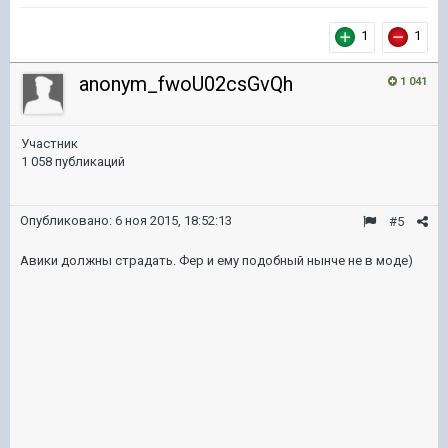
1
1
anonym_fwoU02csGvQh
1 041
Участник
1 058 публикаций
Опубликовано:
6 ноя 2015, 18:52:13
#5
Авики должны страдать. Фер и ему подобный нынче не в моде)