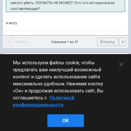
никого убить. ПОПАСТЬ НЕ МОЖЕТ! Это что историческая
составляющая?
я могу
Назад
Вперёд
Страница 1 из 21
Подписчики
7
×
Мы используем файлы cookie, чтобы
предлагать вам наилучший возможный
ПЕРЕЙТИ К СПИСКУ ТЕМ
контент и сделать использование сайта
Обсуждение Мира Кораблей
максимально удобным. Нажимая кнопку
«Ок» и продолжая использовать сайт, Вы
соглашаетесь с
Политикой
конфиденциальности.
Стиль
OK
Powered by Invision Community