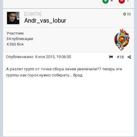
4
1
[CONTR]
32
Andr_vas_lobur
Участник
34 публикации
4 363 боя
Опубликовано:
6 ноя 2015, 19:06:00
#18
А разлет групп от точки сбора зачем увеличили?? теперь эти
группы как горох нужно собирать... бред