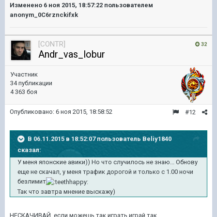
Изменено
6 ноя 2015, 18:57:22
пользователем
anonym_0C6rznckifxk
[CONTR]
32
Andr_vas_lobur
Участник
34 публикации
4 363 боя
Опубликовано:
6 ноя 2015, 18:58:52
#12
В 06.11.2015 в 18:52:07 пользователь Beliy1840
сказал:
У меня японские авики)) Но что случилось не знаю... Обнову
еще не скачал, у меня трафик дорогой и только с 1.00 ночи
безлимит
Так что завтра мнение выскажу)
НЕСКАЧИВАЙ, если можешь так играть играй так.