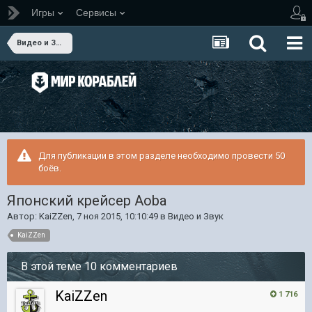
Игры
Сервисы
Видео и Звук
Для публикации в этом разделе необходимо провести 50
боёв.
Японский крейсер Aoba
Автор:
KaiZZen
,
7 ноя 2015, 10:10:49
в
Видео и Звук
KaiZZen
В этой теме 10 комментариев
KaiZZen
1 716