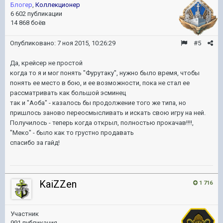
Блогер
,
Коллекционер
6 602 публикации
14 868 боёв
Опубликовано:
7 ноя 2015, 10:26:29
#5
Да, крейсер не простой
когда то я и мог понять "Фурутаку", нужно было время, чтобы
понять ее место в бою, и ее возможности, пока не стал ее
рассматривать как большой эсминец
так и "Аоба" - казалось бы продолжение того же типа, но
пришлось заново переосмысливать и искать свою игру на ней.
Получилось - теперь когда открыл, полностью прокачав!!!!,
"Меко" - было как то грустно продавать
спасибо за гайд!
KaiZZen
1 716
Участник
991 публикация