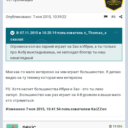
Опубликовано:
7 ноя 2015, 10:39:22
#6
В 07.11.2015 в 10:25:19 пользователь x_Thomas_x
сказал:
Огромное кол-во парней играет на Зао и Ибуки, а ты только
про Аобу выкладываешь, не запоздал блогер ты наш
ненаглядный
Мне как-то мало интересно на чем играет большинство. Я делаю
видео на ту технику которая мне интересна.
P.S. Хотя насчет большинства Ибуки и Зао - это ты лихо
загнул...Большинство как раз играет на 4-8 уровнях и выше мало
кто стремиться.
Изменено
7 ноя 2015, 10:41:54
пользователем KaiZZen
nevic
19 036