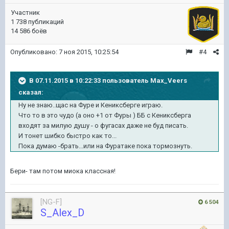
Участник
1 738 публикаций
14 586 боёв
Опубликовано:
7 ноя 2015, 10:25:54
#4
В 07.11.2015 в 10:22:33 пользователь Max_Veers
сказал:
Ну не знаю..щас на Фуре и Кениксберге играю.
Что то в это чудо (а оно +1 от Фуры ) ББ с Кениксберга
входят за милую душу - о фугасах даже не буд писать.
И тонет шибко быстро как то...
Пока думаю -брать...или на Фуратаке пока тормознуть.
Бери- там потом миока классная!
[NG-F]
6 504
S_Alex_D