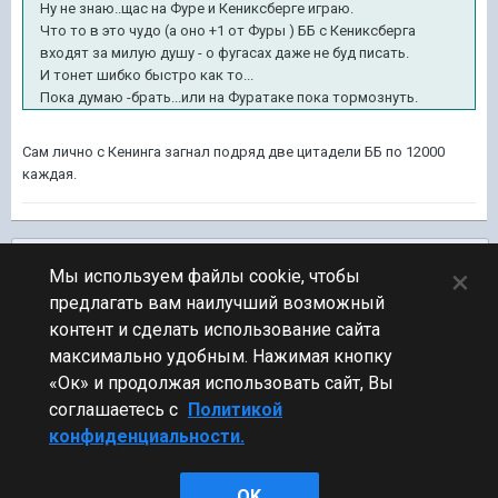
Ну не знаю..щас на Фуре и Кениксберге играю.
Что то в это чудо (а оно +1 от Фуры ) ББ с Кениксберга
входят за милую душу - о фугасах даже не буд писать.
И тонет шибко быстро как то...
Пока думаю -брать...или на Фуратаке пока тормознуть.
Сам лично с Кенинга загнал подряд две цитадели ББ по 12000
каждая.
Подписчики
0
×
Мы используем файлы cookie, чтобы
предлагать вам наилучший возможный
ПЕРЕЙТИ К СПИСКУ ТЕМ
контент и сделать использование сайта
Видео и Звук
максимально удобным. Нажимая кнопку
«Ок» и продолжая использовать сайт, Вы
соглашаетесь с
Политикой
конфиденциальности.
Стиль
OK