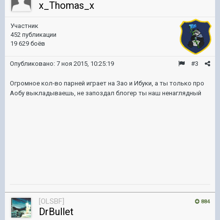
x_Thomas_x
Участник
452 публикации
19 629 боёв
Опубликовано:
7 ноя 2015, 10:25:19
#3
Огромное кол-во парней играет на Зао и Ибуки, а ты только про
Аобу выкладываешь, не запоздал блогер ты наш ненаглядный
[OLSBF]
884
DrBullet