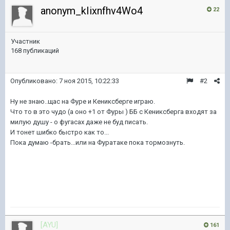
anonym_kIixnfhv4Wo4
22
Участник
168 публикаций
Опубликовано:
7 ноя 2015, 10:22:33
#2
Ну не знаю..щас на Фуре и Кениксберге играю.
Что то в это чудо (а оно +1 от Фуры ) ББ с Кениксберга входят за
милую душу - о фугасах даже не буд писать.
И тонет шибко быстро как то...
Пока думаю -брать...или на Фуратаке пока тормознуть.
[AYU]
161