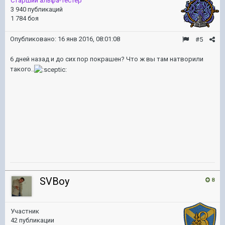
Старший альфа-тестер
3 940 публикаций
1 784 боя
Опубликовано:
16 янв 2016, 08:01:08
#5
6 дней назад и до сих пор покрашен? Что ж вы там натворили
такого..
SVBoy
8
Участник
42 публикации