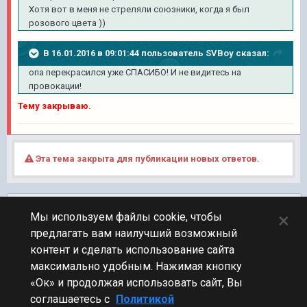
Хотя вот в меня не стреляли союзники, когда я был
розового цвета ))
В 16.01.2016 в 09:01:44 пользователь SVBoy сказал:
опа перекрасился уже СПАСИБО! И не видитесь на
провокации!
Тему закрываю.
Эта тема закрыта для публикации новых ответов.
Подписчики
0
×
Мы используем файлы cookie, чтобы
предлагать вам наилучший возможный
ПЕРЕЙТИ К СПИСКУ ТЕМ
контент и сделать использование сайта
Обсуждение Мира Кораблей
максимально удобным. Нажимая кнопку
«Ок» и продолжая использовать сайт, Вы
соглашаетесь с
Политикой