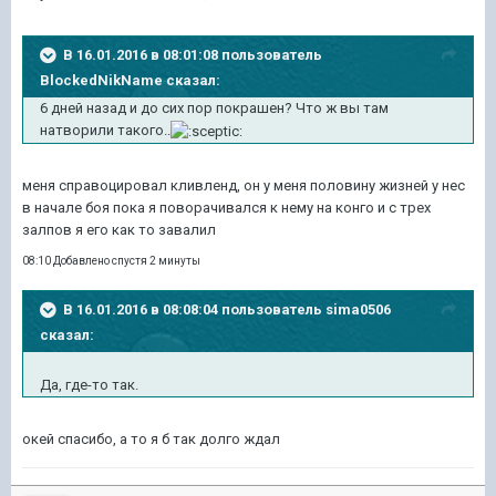
В 16.01.2016 в 08:01:08 пользователь
BlockedNikName сказал:
6 дней назад и до сих пор покрашен? Что ж вы там
натворили такого..
меня справоцировал кливленд, он у меня половину жизней у нес
в начале боя пока я поворачивался к нему на конго и с трех
залпов я его как то завалил
08:10 Добавлено спустя 2 минуты
В 16.01.2016 в 08:08:04 пользователь sima0506
сказал:
Да, где-то так.
окей спасибо, а то я б так долго ждал