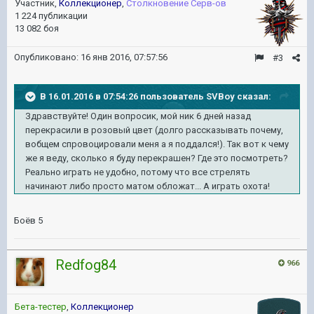
Участник,
Коллекционер
,
Столкновение Серв-ов
1 224 публикации
13 082 боя
Опубликовано:
16 янв 2016, 07:57:56
#3
В 16.01.2016 в 07:54:26 пользователь SVBoy сказал:
Здравствуйте! Один вопросик, мой ник 6 дней назад
перекрасили в розовый цвет (долго рассказывать почему,
вобщем спровоцировали меня а я поддался!). Так вот к чему
же я веду, сколько я буду перекрашен? Где это посмотреть?
Реально играть не удобно, потому что все стрелять
начинают либо просто матом обложат... А играть охота!
Боёв 5
Redfog84
966
Бета-тестер
,
Коллекционер