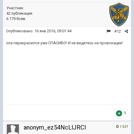
Участник
42 публикации
6 179 боёв
Опубликовано:
16 янв 2016, 09:01:44
#12
опа перекрасился уже СПАСИБО! И не видитесь на провокации!
1
anonym_ez54NcLlJRCl
1 527