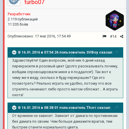
turbo07
Разработчик
2 119 публикаций
11 205 боёв
Опубликовано:
17 янв 2016, 17:54:49
#14
В 16.01.2016 в 07:54:26 пользователь SVBoy сказал:
Здравствуйте! Один вопросик, мой ник 6 дней назад
перекрасили в розовый цвет (долго рассказывать почему,
вобщем спровоцировали меня а я поддался!). Так вот к
чему же я веду, сколько я буду перекрашен? Где это
посмотреть? Реально играть не удобно, потому что все
стрелять начинают либо просто матом обложат... А играть
охота!
В 16.01.2016 в 08:38:01 пользователь Thori сказал:
От времени не зависит. Зависит от дамага по противникам
без дамага по своим. Чем больше дамажите врагов, тем
быстрее станете нормального цвета.