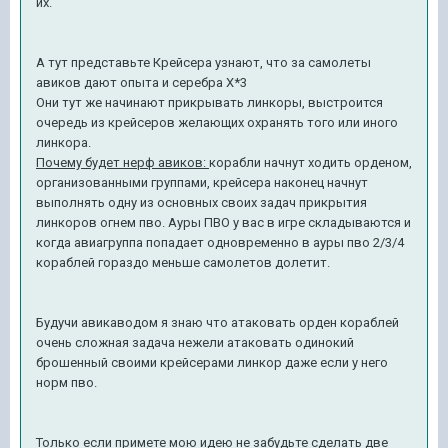
их.
А тут представьте Крейсера узнают, что за самолеты
авиков дают опыта и серебра Х*3
Они тут же начинают прикрывать линкоры, выстроится
очередь из крейсеров желающих охранять того или иного
линкора.
Почему будет нерф авиков:
корабли начнут ходить орденом,
организованными группами, крейсера наконец начнут
выполнять одну из основных своих задач прикрытия
линкоров огнем пво. Ауры ПВО у вас в игре складываются и
когда авиагруппа попадает одновременно в ауры пво 2/3/4
кораблей гораздо меньше самолетов долетит.
Будучи авикаводом я знаю что атаковать орден кораблей
очень сложная задача нежели атаковать одинокий
брошенный своими крейсерами линкор даже если у него
норм пво.
Только если примете мою идею не забудьте сделать две