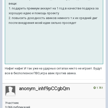
вещи:
1. подарить премиум аккаунт на 1 год в качестве подарка за
хорошую идею и помощь проекту
2. повысить доходность авиков немного т.к их средний дмг
после внедрения моей идеи сильно просядет
Нафиг нафиг.И так уже на ударных сетапах никто не играет. Будут
все в бесполезное ПВО,игра авик против авика.
anonym_inhf9pCCgbQm
1 751
Участник
3 066 публикаций