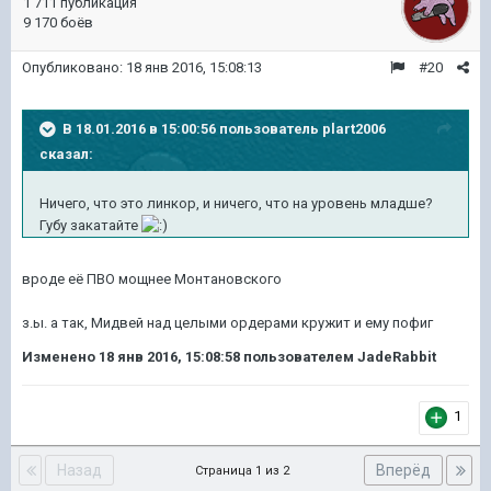
1 711 публикация
9 170 боёв
Опубликовано:
18 янв 2016, 15:08:13
#20
В 18.01.2016 в 15:00:56 пользователь plart2006
сказал:
Ничего, что это линкор, и ничего, что на уровень младше?
Губу закатайте
вроде её ПВО мощнее Монтановского
з.ы. а так, Мидвей над целыми ордерами кружит и ему пофиг
Изменено
18 янв 2016, 15:08:58
пользователем JadeRabbit
1
Назад
Вперёд
Страница 1 из 2