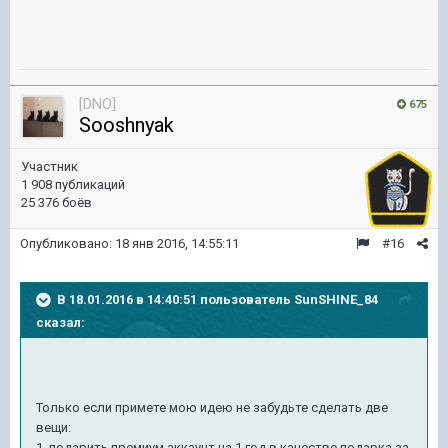
[DNO]
675
Sooshnyak
Участник
1 908 публикаций
25 376 боёв
Опубликовано:
18 янв 2016, 14:55:11
#16
В 18.01.2016 в 14:40:51 пользователь SunSHINE_84
сказал:
Только если примете мою идею не забудьте сделать две
вещи:
1. подарить премиум аккаунт на 1 год в качестве подарка за