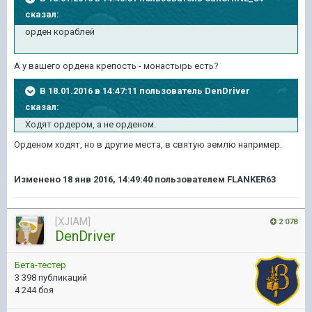
сказал:
орден кораблей
А у вашего ордена крепость - монастырь есть?
В 18.01.2016 в 14:47:11 пользователь DenDriver
сказал:
Ходят ордером, а не орденом.
Орденом ходят, но в другие места, в святую землю например.
Изменено
18 янв 2016, 14:49:40
пользователем FLANKER63
[XJIAM]
2 078
DenDriver
Бета-тестер
3 398 публикаций
4 244 боя