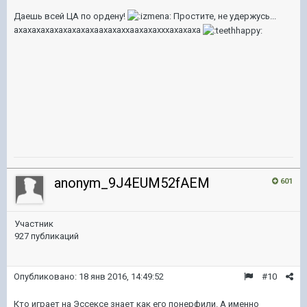
Даешь всей ЦА по ордену!
Простите, не удержусь...
ахахахахахахахахахаахахаххаахахахххахахаха
anonym_9J4EUM52fAEM
601
Участник
927 публикаций
Опубликовано:
18 янв 2016, 14:49:52
#10
Кто играет на Эссексе знает как его понерфили. А именно