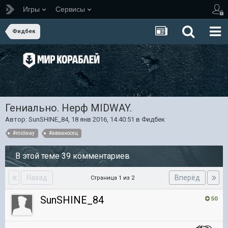
Игры
Сервисы
Фидбек
Гениально. Нерф MIDWAY.
Автор:
SunSHINE_84
,
18 янв 2016, 14:40:51
в
Фидбек
#midway
#авианосец
В этой теме 39 комментариев
Назад
Вперёд
Страница 1 из 2
SunSHINE_84
50