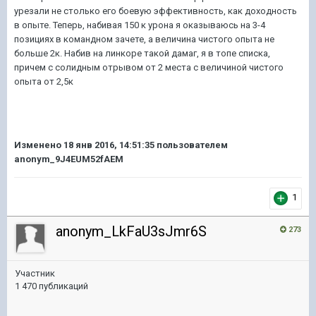
урезали не столько его боевую эффективность, как доходность
в опыте. Теперь, набивая 150 к урона я оказываюсь на 3-4
позициях в командном зачете, а величина чистого опыта не
больше 2к. Набив на линкоре такой дамаг, я в топе списка,
причем с солидным отрывом от 2 места с величиной чистого
опыта от 2,5к
Изменено
18 янв 2016, 14:51:35
пользователем
anonym_9J4EUM52fAEM
1
anonym_LkFaU3sJmr6S
273
Участник
1 470 публикаций