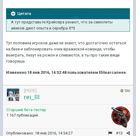
Цитата
А тут представьте Крейсера узнают, что за самолеты
авиков дают опыта и серебра Х*3
Тут половина игроков даже не знают, что достаточно остаться
на базе и заблокировать очки вражеской команде, чтобы
выиграть, лезут на рожон и сливаются, а ты про такие вещи
говоришь.
Изменено
18 янв 2016, 14:52:48
пользователем Elitearcaneee
[PEPE]
730
rei_III
Старший бета-тестер
1 167 публикаций
Опубликовано:
18 янв 2016, 14:54:27
#13