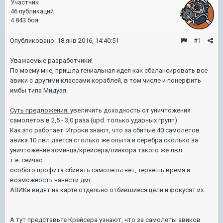
Участник
46 публикаций
4 843 боя
Опубликовано:
18 янв 2016, 14:40:51
#1
Уважаемые разработчики!
По моему мне, пришла гениальная идея как сбалансировать все
авики с другими классами кораблей, в том числе и понерфить
имбы типа Мидуэя.
Суть предложения:
увеличить доходность от уничтожения
самолетов в 2,5 - 3,0 раза.(upd. только ударных групп)
Как это работает: Игроки знают, что за сбитые 40 самолетов
авика 10 лвл дается столько же опыта и серебра сколько за
уничтожение эсминца/крейсера/линкора такого же лвл.
т.е. сейчас
особого профита сбивать самолеты нет, теряешь время и
возможность нанести дмг.
АВИКи видят на карте отдельно отбившиеся цели и фокусят их.
А тут представьте Крейсера узнают, что за самолеты авиков