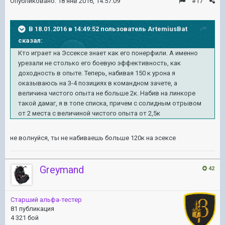
Опубликовано:
18 янв 2016, 14:57:09
#17
В 18.01.2016 в 14:49:52 пользователь ArtemiusBat
сказал:
Кто играет на Эссексе знает как его понерфили. А именно
урезали не столько его боевую эффективность, как
доходность в опыте. Теперь, набивая 150 к урона я
оказываюсь на 3-4 позициях в командном зачете, а
величина чистого опыта не больше 2к. Набив на линкоре
такой дамаг, я в топе списка, причем с солидным отрывом
от 2 места с величиной чистого опыта от 2,5к
не волнуйся, ты не набиваешь больше 120к на эсексе
Greymand
42
Старший альфа-тестер
81 публикация
4 321 бой