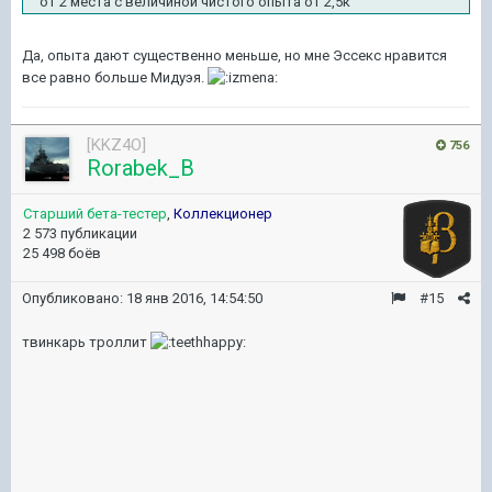
от 2 места с величиной чистого опыта от 2,5к
Да, опыта дают существенно меньше, но мне Эссекс нравится
все равно больше Мидуэя.
[KKZ4O]
756
Rorabek_B
Старший бета-тестер
,
Коллекционер
2 573 публикации
25 498 боёв
Опубликовано:
18 янв 2016, 14:54:50
#15
твинкарь троллит