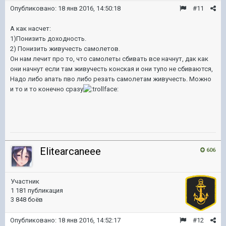
Опубликовано:
18 янв 2016, 14:50:18
#11
А как насчет:
1)Понизить доходность.
2) Понизить живучесть самолетов.
Он нам лечит про то, что самолеты сбивать все начнут, дак как
они начнут если там живучесть конская и они тупо не сбиваются,
Надо либо апать пво либо резать самолетам живучесть. Можно
и то и то конечно сразу
Elitearcaneee
606
Участник
1 181 публикация
3 848 боёв
Опубликовано:
18 янв 2016, 14:52:17
#12