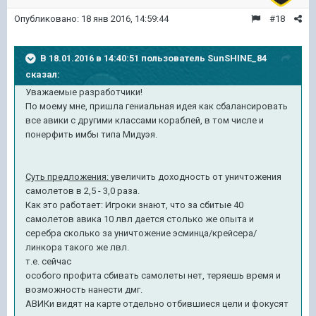
Опубликовано:
18 янв 2016, 14:59:44
#18
В 18.01.2016 в 14:40:51 пользователь SunSHINE_84
сказал:
Уважаемые разработчики!
По моему мне, пришла гениальная идея как сбалансировать
все авики с другими классами кораблей, в том числе и
понерфить имбы типа Мидуэя.
Суть предложения:
увеличить доходность от уничтожения
самолетов в 2,5 - 3,0 раза.
Как это работает: Игроки знают, что за сбитые 40
самолетов авика 10 лвл дается столько же опыта и
серебра сколько за уничтожение эсминца/крейсера/
линкора такого же лвл.
т.е. сейчас
особого профита сбивать самолеты нет, теряешь время и
возможность нанести дмг.
АВИКи видят на карте отдельно отбившиеся цели и фокусят