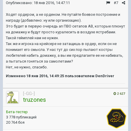
Опубликовано:
18 янв 2016, 14:47:11
#7
Ходят ордером, а не орденом. Не путайте боевое построение и
награду (добавлено: ну или организацию).
Это будет в первую очередь ап ПВО сетапов АВ, которые плюнут
на домажку и будут просто куралесить в воздухе ястребами.
Такой геймплей нам не нужен.
Так же и игрока на крейсере не затащишь в ордер, если он не
понимает его смысла. У нас тут до сих пор пылают костры
любителей набить домажку, а вы им предлагаете ее не набивать,
а пытаться гоняться за самолетами?
Нет, не нужно, спасибо.
Изменено
18 янв 2016, 14:49:25
пользователем DenDriver
[-GG-]
2 627
truzones
Бета-тестер
3 778 публикаций
20 764 боя