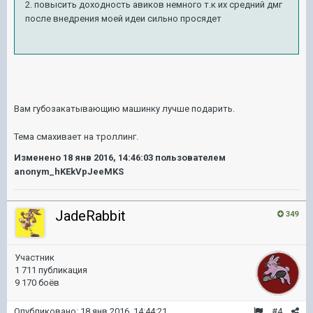
2. повысить доходность авиков немного т.к их средний дмг
после внедрения моей идеи сильно просядет
Вам губозакатывающию машинку лучше подарить.
Тема смахивает на троллинг.
Изменено
18 янв 2016, 14:46:03
пользователем
anonym_hKEkVpJeeMKS
JadeRabbit
349
Участник
1 711 публикация
9 170 боёв
Опубликовано:
18 янв 2016, 14:44:21
#4