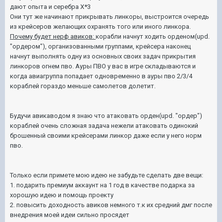
дают опыта и серебра Х*3
Они тут же начинают прикрывать линкоры, выстроится очередь
из крейсеров желающих охранять того или иного линкора.
Почему будет нерф авиков:
корабли начнут ходить орденом(upd.
"ордером"), организованными группами, крейсера наконец
начнут выполнять одну из основных своих задач прикрытия
линкоров огнем пво. Ауры ПВО у вас в игре складываются и
когда авиагруппа попадает одновременно в ауры пво 2/3/4
кораблей гораздо меньше самолетов долетит.
Будучи авикаводом я знаю что атаковать орден
(upd. "ордер")
кораблей очень сложная задача нежели атаковать одинокий
брошенный своими крейсерами линкор даже если у него норм
пво.
Только если примете мою идею не забудьте сделать две вещи:
1. подарить премиум аккаунт на 1 год в качестве подарка за
хорошую идею и помощь проекту
2. повысить доходность авиков немного т.к их средний дмг после
внедрения моей идеи сильно просядет