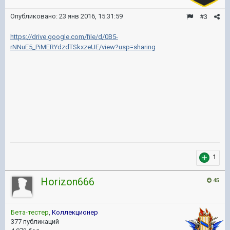
Опубликовано:
23 янв 2016, 15:31:59
#3
https://drive.google.com/file/d/0B5-
rNNuE5_PiMERYdzdTSkxzeUE/view?usp=sharing
1
Horizon666
45
Бета-тестер
,
Коллекционер
377 публикаций