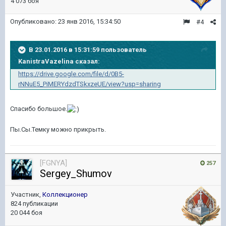
4 073 боя
Опубликовано:
23 янв 2016, 15:34:50
#4
В 23.01.2016 в 15:31:59 пользователь
KanistraVazelina сказал:
https://drive.google.com/file/d/0B5-
rNNuE5_PiMERYdzdTSkxzeUE/view?usp=sharing
Спасибо большое.
Пы.Сы.Темку можно прикрыть.
[FGNYA]
257
Sergey_Shumov
Участник,
Коллекционер
824 публикации
20 044 боя