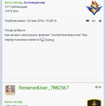
Бета-тестер
,
Коллекционер
377 публикаций
4 073 боя
Опубликовано:
23 янв 2016, 15:28:16
#1
Люди добрые.
Как можно заполучить файлик "worldofwarships.exe" без
переустановки клиента?
RenamedUser_7882567
69
Бета-тестер