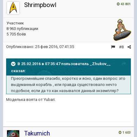
Shrimpbowl
43 801
Участник
8 963 публикации
5 705 боёв
Опубликовано:
25 фев 2016, 07:41:35
#8
В 25.02.2016 в 07:35:47 пользователь _Zhukov__
сказал:
Преогромнейшее спасибо, коротко и ясно, один вопрос: это
выдуманный корабль , или правда существовало нечто
подобное, если да то как назывался данный экземпляр?
Моделька взята от Yubari.
Takumich
1 603