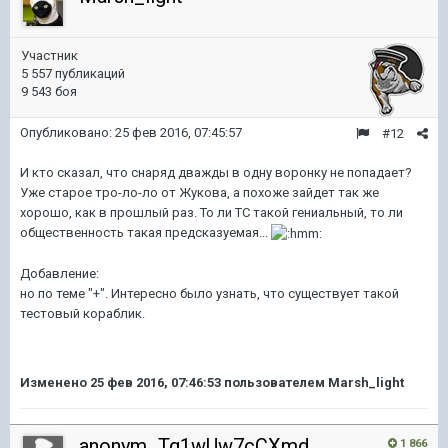
Участник
5 557 публикаций
9 543 боя
Опубликовано:
25 фев 2016, 07:45:57
#12
И кто сказал, что снаряд дважды в одну воронку не попадает?
Уже старое тро-ло-ло от Жукова, а похоже зайдет так же
хорошо, как в прошлый раз. То ли ТС такой гениальный, то ли
общественность такая предсказуемая...
Добавление:
но по теме "+". Интересно было узнать, что существует такой
тестовый кораблик.
Изменено
25 фев 2016, 07:46:53
пользователем Marsh_light
anonym_Tg1wUw7cCXmd
1 866