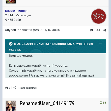
Коллекционер
2 414 публикации
9 455 боёв
Опубликовано:
25 фев 2016, 07:30:30
#4
В 25.02.2016 в 07:24:53 пользователь 4_wot_player
сказал:
Больше модов.
Есть еще один кораблик на 11 уровне...
Секретный кораблик, на него установили ядерное
вооружение!!! А так же плазмаганы!!! Внезапна!! (шутка)
Ага I-401 называется..
RenamedUser_64149179
58