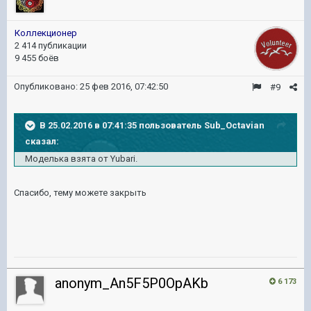
Коллекционер
2 414 публикации
9 455 боёв
Опубликовано:
25 фев 2016, 07:42:50
#9
В 25.02.2016 в 07:41:35 пользователь Sub_Octavian
сказал:
Моделька взята от Yubari.
Спасибо, тему можете закрыть
anonym_An5F5P0OpAKb
6 173