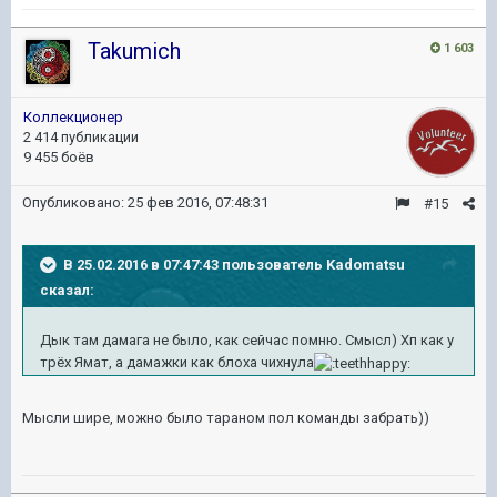
Takumich
1 603
Коллекционер
2 414 публикации
9 455 боёв
Опубликовано:
25 фев 2016, 07:48:31
#15
В 25.02.2016 в 07:47:43 пользователь Kadomatsu
сказал:
Дык там дамага не было, как сейчас помню. Смысл) Хп как у
трёх Ямат, а дамажки как блоха чихнула
Мысли шире, можно было тараном пол команды забрать))