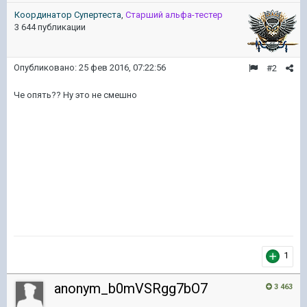
Координатор Cупертеста
,
Старший альфа-тестер
3 644 публикации
Опубликовано:
25 фев 2016, 07:22:56
#2
Че опять?? Ну это не смешно
1
anonym_b0mVSRgg7bO7
3 463