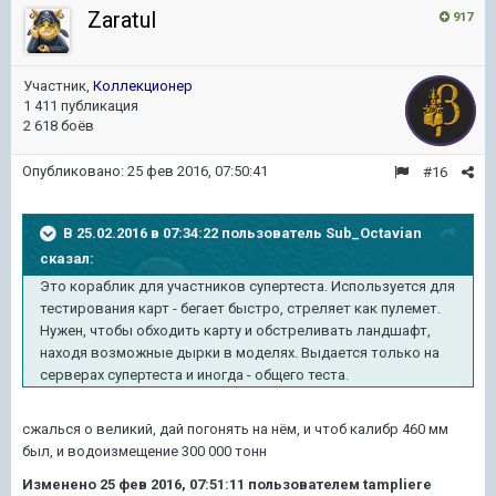
ZaratuI
917
Участник,
Коллекционер
1 411 публикация
2 618 боёв
Опубликовано:
25 фев 2016, 07:50:41
#16
В 25.02.2016 в 07:34:22 пользователь Sub_Octavian
сказал:
Это кораблик для участников супертеста. Используется для
тестирования карт - бегает быстро, стреляет как пулемет.
Нужен, чтобы обходить карту и обстреливать ландшафт,
находя возможные дырки в моделях. Выдается только на
серверах супертеста и иногда - общего теста.
сжалься о великий, дай погонять на нём, и чтоб калибр 460 мм
был, и водоизмещение 300 000 тонн
Изменено
25 фев 2016, 07:51:11
пользователем tampliere