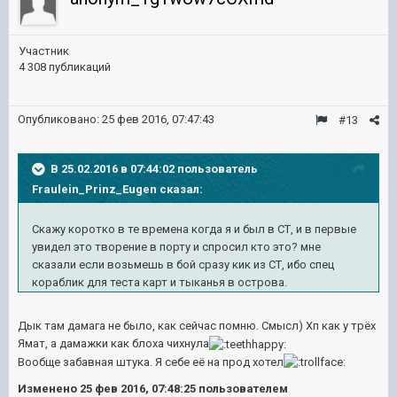
Участник
4 308 публикаций
Опубликовано:
25 фев 2016, 07:47:43
#13
В 25.02.2016 в 07:44:02 пользователь
Fraulein_Prinz_Eugen сказал:
Скажу коротко в те времена когда я и был в СТ, и в первые
увидел это творение в порту и спросил кто это? мне
сказали если возьмешь в бой сразу кик из СТ, ибо спец
кораблик для теста карт и тыканья в острова.
Дык там дамага не было, как сейчас помню. Смысл) Хп как у трёх
Ямат, а дамажки как блоха чихнула
Вообще забавная штука. Я себе её на прод хотел
Изменено
25 фев 2016, 07:48:25
пользователем