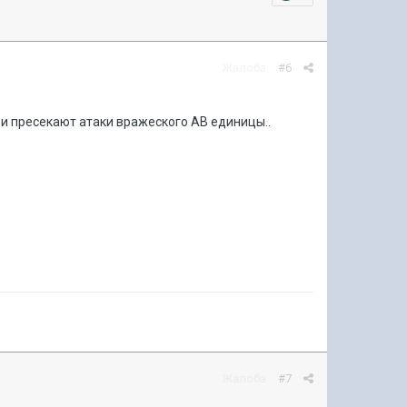
Жалоба
#6
 и пресекают атаки вражеского АВ единицы..
Жалоба
#7