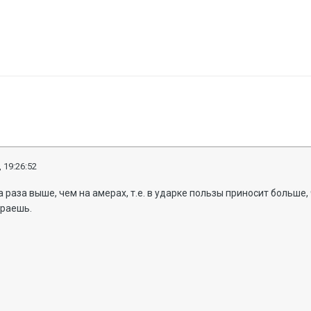
 19:26:52
а раза выше, чем на амерах, т.е. в ударке пользы приносит больше
граешь.