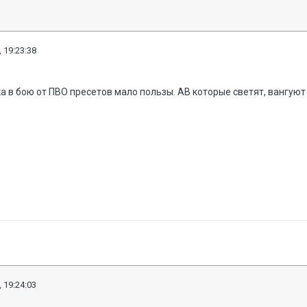
 19:23:38
а в бою от
ПВО пресетов мало пользы. АВ которые светят, вангуют
 19:24:03