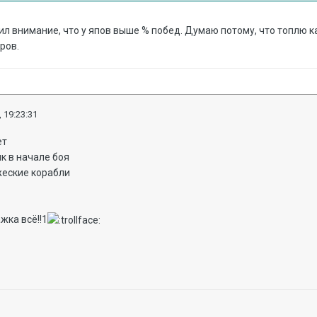
ил внимание, что у япов выше % побед. Думаю потому, что топлю к
ров.
 19:23:31
ет
ик в начале боя
жеские корабли
жка всё!!1