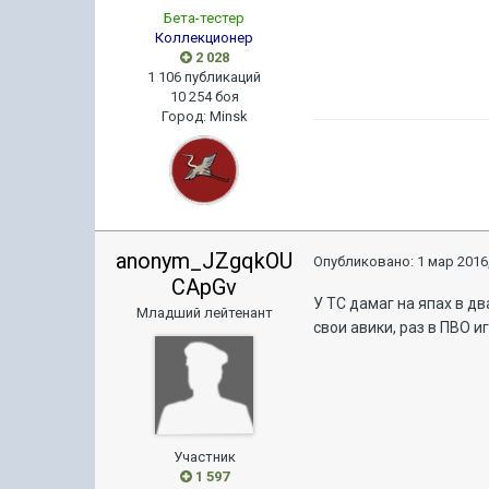
Бета-тестер
Коллекционер
2 028
1 106 публикаций
10 254 боя
Город
:
Minsk
anonym_JZgqkOU
Опубликовано:
1 мар 2016,
CApGv
У ТС дамаг на япах в дв
Младший лейтенант
свои авики, раз в ПВО и
Участник
1 597