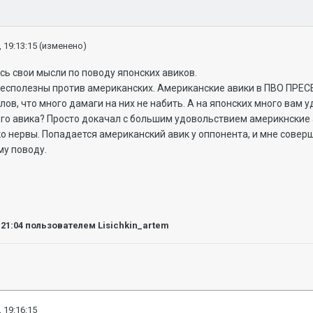
 19:13:15
(изменено)
сь свои мысли по поводу японских авиков.
.Бесполезны против американских. Американские авики в ПВО ПРЕ
в, что много дамаги на них не набить. А на японских много вам уд
о авика? Просто докачал с большим удовольствием америкнские а
о нервы. Попадается американский авик у оппонента, и мне совер
му поводу.
:21:04
пользователем Lisichkin_artem
 19:16:15