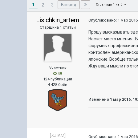
1
Вперёд
2
3
Страница 1 из 3
Lisichkin_artem
Опубликовано:
1 мар 2016,
Старшина 1 статьи
Прошу высказывать зде
Насчёт моего мнения..
форумных профессионало
контролем американског
японские. Вообще тольк
Жду ваши мысли по это
Участник
49
124 публикации
4 428 боёв
Изменено
1 мар 2016, 19
[XJIAM]
Опубликовано:
1 мар 2016,