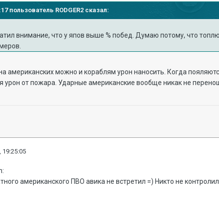
19:17 пользователь RODGER2 сказал:
атил внимание, что у япов выше % побед. Думаю потому, что топлю
меров.
 на американских можно и кораблям урон наносить. Когда пояляют
я урон от пожара. Ударные американские вообще никак не перенош
 19:25:05
атного американского ПВО авика не встретил =) Никто не контролил