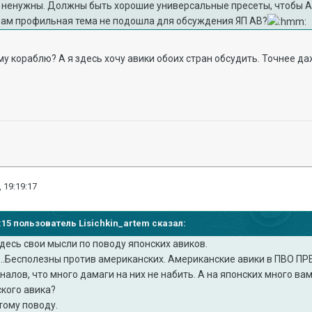
 ненужны. Должны быть хорошие универсальные пресеты, чтобы АВ 
м вам профильная тема не подошла для обсуждения ЯП АВ?
у кораблю? А я здесь хочу авики обоих стран обсудить. Точнее даж
 19:19:17
13:15 пользователь Lisichkin_artem сказал:
десь свои мысли по поводу японских авиков.
...Бесполезны против американских. Американские авики в ПВО П
лов, что много дамаги на них не набить. А на японских много вам
кого авика?
тому поводу.