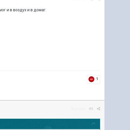
г и в воздух и в домаг.
1
Жалоба
#3