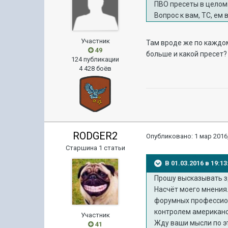
ПВО пресеты в целом
Вопрос к вам, ТС, е
Участник
Там вроде же по каждом
49
больше и какой пресет?
124 публикации
4 428 боёв
RODGER2
Опубликовано:
1 мар 2016,
Старшина 1 статьи
В 01.03.2016 в 19:
Прошу высказывать з
Насчёт моего мнения
форумных профессиона
контролем американс
Участник
Жду ваши мысли по э
41