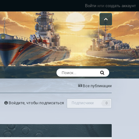
Войти
или
создать аккаунт
Все публикации
Войдите, чтобы подписаться
Подписчики
0