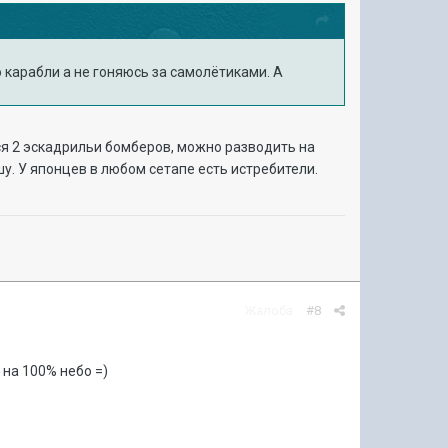
 карабли а не гоняюсь за самолётиками. А
ся 2 эскадрильи бомберов, можно разводить на
у. У японцев в любом сетапе есть истребители.
Жалоба
#8
 на 100% небо =)