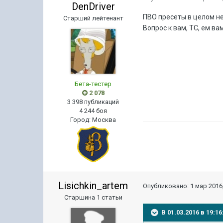
DenDriver
ПВО пресеты в целом не
Старший лейтенант
Вопрос к вам, ТС, ем в
Бета-тестер
2 078
3 398 публикаций
4 244 боя
Город
:
Москва
Lisichkin_artem
Опубликовано:
1 мар 2016,
Старшина 1 статьи
В 01.03.2016 в 19: