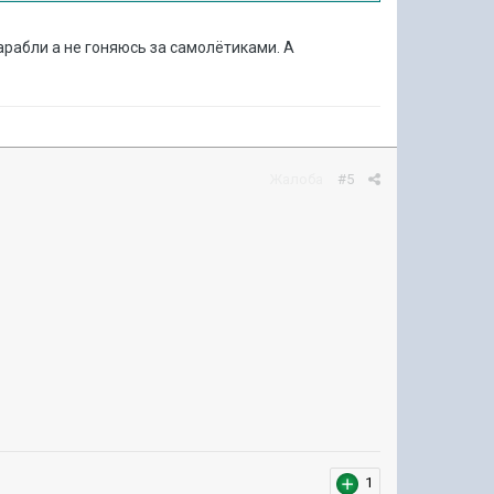
арабли а не гоняюсь за самолётиками. А
Жалоба
#5
1