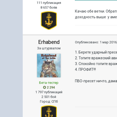
111 публикация
8 657 боёв
Качаю обе ветки. Обрат
доходность выше у аме
Erhabend
Опубликовано:
1 мар 2016,
За штурвалом
1. Берете ударный прес
2. Топите вражеский ав
3. Спокойно топите вра
4. ПРОФИТ!!!
ПВО-пресет ничто, дама
Бета-тестер
2 294
1 797 публикаций
2 501 бой
Город
:
СПб