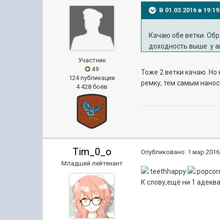
В 01.03.2016 в 19:
Качаю обе ветки. Обр
доходность выше у а
Участник
49
Тоже 2 ветки качаю. Но
124 публикации
ремку, тем самым нанос
4 428 боёв
Tim_0_o
Опубликовано:
1 мар 2016,
Младший лейтенант
К слову,ещё ни 1 адекв