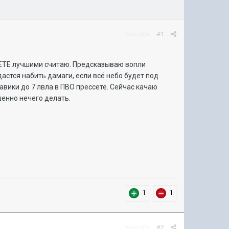
Жалоба
#1
СЕТЕ лучшими считаю. Предсказываю вопли
астся набить дамаги, если всё небо будет под
вики до 7 лвла в ПВО прессете. Сейчас качаю
шенно нечего делать.
1
1
Жалоба
#2