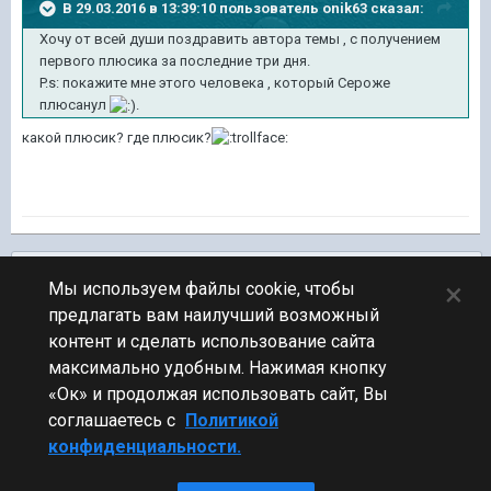
В 29.03.2016 в 13:39:10 пользователь onik63 сказал:
Хочу от всей души поздравить автора темы , с получением
первого плюсика за последние три дня.
P.s: покажите мне этого человека , который Сероже
плюсанул
.
какой плюсик? где плюсик?
Подписчики
0
×
Мы используем файлы cookie, чтобы
предлагать вам наилучший возможный
ПЕРЕЙТИ К СПИСКУ ТЕМ
контент и сделать использование сайта
Обсуждение Мира Кораблей
максимально удобным. Нажимая кнопку
«Ок» и продолжая использовать сайт, Вы
соглашаетесь с
Политикой
конфиденциальности.
Стиль