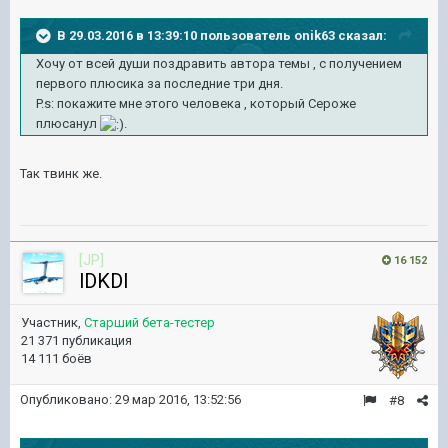
В 29.03.2016 в 13:39:10 пользователь onik63 сказал:
Хочу от всей души поздравить автора темы , с получением
первого плюсика за последние три дня.
P.s: покажите мне этого человека , который Сероже
плюсанул
.
Так твинк же.
[JP]
16 152
lDKDl
Участник,
Старший бета-тестер
21 371 публикация
14 111 боёв
Опубликовано:
29 мар 2016, 13:52:56
#8