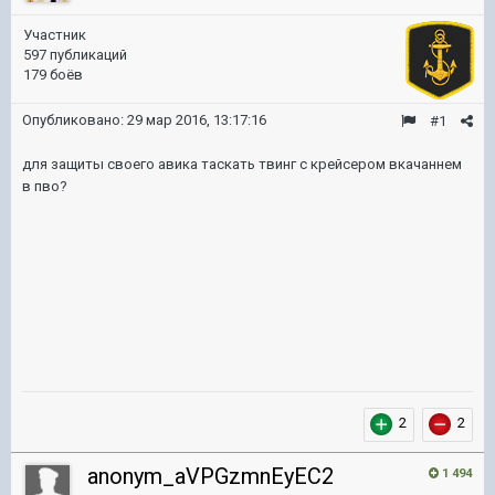
Участник
597 публикаций
179 боёв
Опубликовано:
29 мар 2016, 13:17:16
#1
для защиты своего авика таскать твинг с крейсером вкачаннем
в пво?
2
2
anonym_aVPGzmnEyEC2
1 494