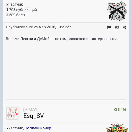
Участник
1 708 публикаций
3 589 боёв
Опубликовано:
29 мар 2016, 13:21:27
#3
Возьми Ленгли и ДеМойн... потом раскажешь... интересно жи..
[9-MAY]
5 476
Esq_SV
Участник,
Коллекционер