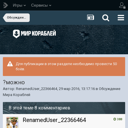
Игры
Сервисы
Обсуждение Мира Кораблей
Для публикации в этом разделе необходимо провести 50
боёв.
?можно
Автор:
RenamedUser_22366464
,
29 мар 2016, 13:17:16
в
Обсуждение
Мира Кораблей
В этой теме 8 комментариев
RenamedUser_22366464
388