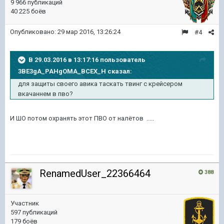
9 966 публикаций
40 225 боёв
Опубликовано:
29 мар 2016, 13:26:24
#4
В 29.03.2016 в 13:17:16 пользователь
3BE3gA_PAHgOMA_BCEX_H сказал:
для защиты своего авика таскать твинг с крейсером
вкачаннем в пво?
И ШО потом охранять этот ПВО от налётов .....
RenamedUser_22366464
388
Участник
597 публикаций
179 боёв