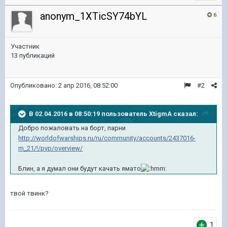
anonym_1XTicSY74bYL
6
Участник
13 публикаций
Опубликовано:
2 апр 2016, 08:52:00
#2
В 02.04.2016 в 08:50:19 пользователь XtigmA сказал:
Добро пожаловать на борт, парни
http://worldofwarships.ru/ru/community/accounts/2437016-
m_21/!/pvp/overview/
Блин, а я думал они будут качать ямато
твой твинк?
1