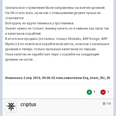
Сначала все стремления были направлены на взятие уровней.
На VIII стало ясно, ну ни как с повышением уровня лучше не
становится.
Всё круче, но круче техника и у противника.
Значит нужно не только технику качать но и навыки как свои так
и капитанов кораблей.
В итоге все продано (остались только Shokaku, ARP Kongo, ARP
Myoko) и по новой все корабли всех веток, классов с начальных
уровней и теперь только прокачка капитанов по перкам.
Пока капитан не заработает перк с корабля на следующий
уровень ни ногой ...
Изменено
2 апр 2016, 09:06:32
пользователем Esq_team_RU_35
1
1
criptus
110