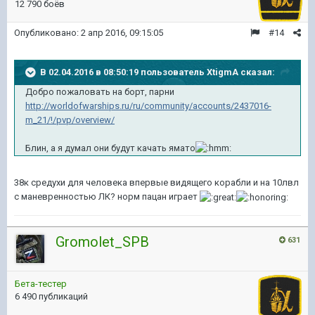
12 790 боёв
Опубликовано:
2 апр 2016, 09:15:05
#14
В 02.04.2016 в 08:50:19 пользователь XtigmA сказал:
Добро пожаловать на борт, парни
http://worldofwarships.ru/ru/community/accounts/2437016-
m_21/!/pvp/overview/
Блин, а я думал они будут качать ямато
38к средухи для человека впервые видящего корабли и на 10лвл
с маневренностью ЛК? норм пацан играет
Gromolet_SPB
631
Бета-тестер
6 490 публикаций