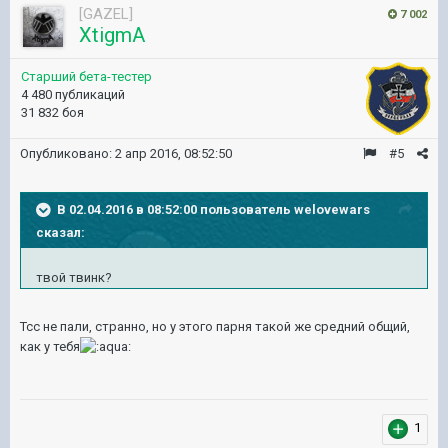
[GAZEL]
7 002
XtigmA
Старший бета-тестер
4 480 публикаций
31 832 боя
Опубликовано:
2 апр 2016, 08:52:50
#5
В 02.04.2016 в 08:52:00 пользователь welovewars
сказал:
твой твинк?
Тсс не пали, странно, но у этого парня такой же средний общий,
как у тебя
1