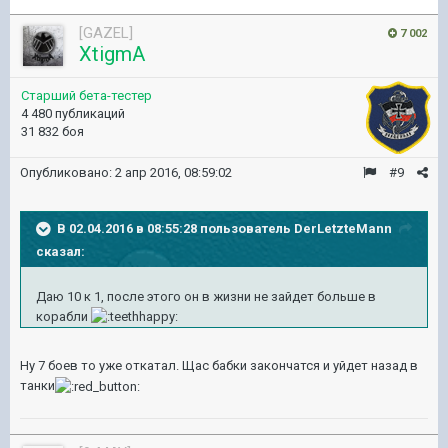
[GAZEL]
7 002
XtigmA
Старший бета-тестер
4 480 публикаций
31 832 боя
Опубликовано:
2 апр 2016, 08:59:02
#9
В 02.04.2016 в 08:55:28 пользователь DerLetzteMann
сказал:
Даю 10 к 1, после этого он в жизни не зайдет больше в
корабли
Ну 7 боев то уже откатал. Щас бабки закончатся и уйдет назад в
танки