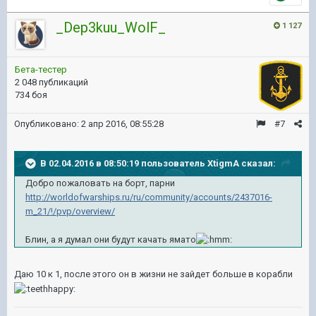
_Dep3kuu_WolF_
1 127
Бета-тестер
2 048 публикаций
734 боя
Опубликовано:
2 апр 2016, 08:55:28
#7
В 02.04.2016 в 08:50:19 пользователь XtigmA сказал:
Добро пожаловать на борт, парни
http://worldofwarships.ru/ru/community/accounts/2437016-
m_21/!/pvp/overview/
Блин, а я думал они будут качать ямато
Даю 10 к 1, после этого он в жизни не зайдет больше в корабли