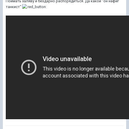
Поймать халяву и бездарно распорядиться.
Да какой "он нафиг
танкист"