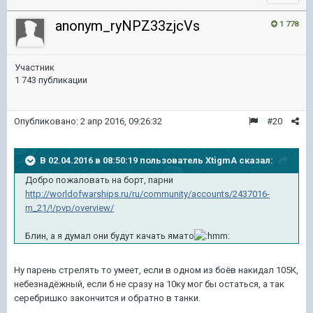
anonym_ryNPZ33zjcVs
1 778
Участник
1 743 публикации
Опубликовано:
2 апр 2016, 09:26:32
#20
В 02.04.2016 в 08:50:19 пользователь XtigmA сказал:
Добро пожаловать на борт, парни
http://worldofwarships.ru/ru/community/accounts/2437016-
m_21/!/pvp/overview/
Блин, а я думал они будут качать ямато
Ну парень стрелять то умеет, если в одном из боёв накидал 105К,
небезнадёжный, если б не сразу на 10ку мог бы остаться, а так
серебришко закончится и обратно в танки.