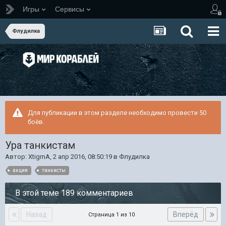
Игры
Сервисы
Флудилка
Для публикации в этом разделе необходимо провести 50
боёв.
Ура танкистам
Автор:
XtigmA
,
2 апр 2016, 08:50:19
в
Флудилка
акция
танкисты
В этой теме 189 комментариев
Назад
Вперёд
Страница 1 из 10