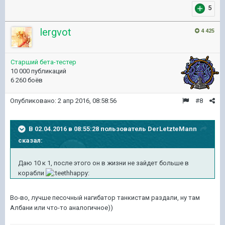
5
lergvot
4 425
Старший бета-тестер
10 000 публикаций
6 260 боёв
Опубликовано:
2 апр 2016, 08:58:56
#8
В 02.04.2016 в 08:55:28 пользователь DerLetzteMann
сказал:
Даю 10 к 1, после этого он в жизни не зайдет больше в
корабли
Во-во, лучше песочный нагибатор танкистам раздали, ну там
Албани или что-то аналогичное))