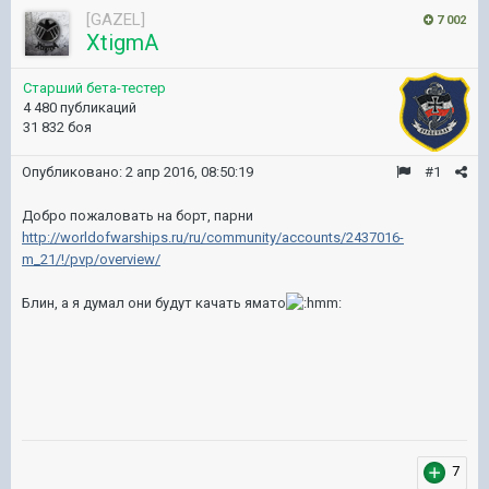
[GAZEL]
7 002
XtigmA
Старший бета-тестер
4 480 публикаций
31 832 боя
Опубликовано:
2 апр 2016, 08:50:19
#1
Добро пожаловать на борт, парни
http://worldofwarships.ru/ru/community/accounts/2437016-
m_21/!/pvp/overview/
Блин, а я думал они будут качать ямато
7