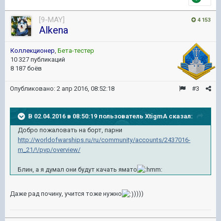
[9-MAY]
4 153
Alkena
Коллекционер
,
Бета-тестер
10 327 публикаций
8 187 боёв
Опубликовано:
2 апр 2016, 08:52:18
#3
В 02.04.2016 в 08:50:19 пользователь XtigmA сказал:
Добро пожаловать на борт, парни
http://worldofwarships.ru/ru/community/accounts/2437016-
m_21/!/pvp/overview/
Блин, а я думал они будут качать ямато
Даже рад почину, учится тоже нужно
))))