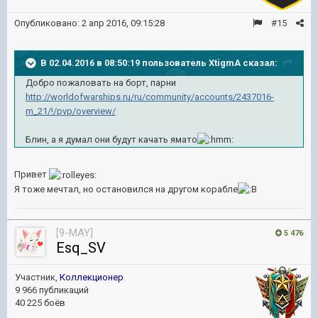
Опубликовано:
2 апр 2016, 09:15:28
#15
В 02.04.2016 в 08:50:19 пользователь XtigmA сказал:
Добро пожаловать на борт, парни
http://worldofwarships.ru/ru/community/accounts/2437016-
m_21/!/pvp/overview/
Блин, а я думал они будут качать ямато
Привет
Я тоже мечтал, но остановился на другом корабле
[9-MAY]
5 476
Esq_SV
Участник,
Коллекционер
9 966 публикаций
40 225 боёв