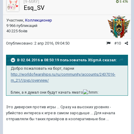
[9-MAY]
5 476
Esq_SV
Участник,
Коллекционер
9 966 публикаций
40 225 боёв
Опубликовано:
2 апр 2016, 09:04:50
#10
В 02.04.2016 в 08:50:19 пользователь XtigmA сказал:
Добро пожаловать на борт, парни
http://worldofwarships.ru/ru/community/accounts/2437016-
m_21/!/pvp/overview/
Блин, а я думал они будут качать ямато
Это диверсия против игры ... Сразу на высоких уровнях -
убийство интереса к игре в самом зародыше ... Для начала
отправляли бы таких призёров в кооперативные бои ...