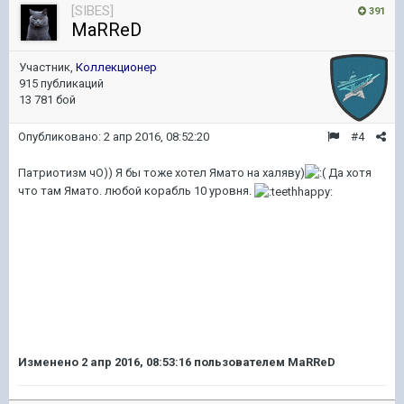
[SIBES]
391
MaRReD
Участник,
Коллекционер
915 публикаций
13 781 бой
Опубликовано:
2 апр 2016, 08:52:20
#4
Патриотизм чО)) Я бы тоже хотел Ямато на халяву)
Да хотя
что там Ямато. любой корабль 10 уровня.
Изменено
2 апр 2016, 08:53:16
пользователем MaRReD