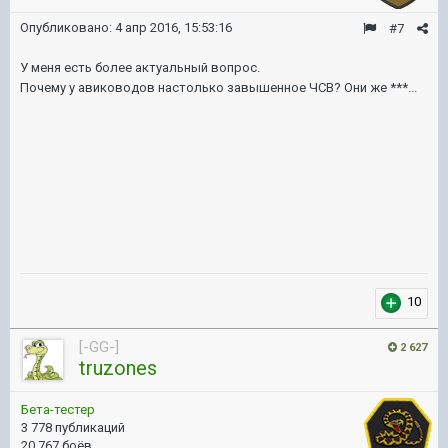
Опубликовано:
4 апр 2016, 15:53:16
#7
У меня есть более актуальный вопрос.
Почему у авиководов настолько завышенное ЧСВ? Они же ***...
10
[-GG-]
2 627
truzones
Бета-тестер
3 778 публикаций
20 767 боёв