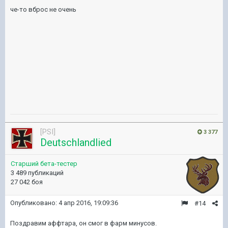
че-то вброс не очень
[PSI]
3 377
Deutschlandlied
Старший бета-тестер
3 489 публикаций
27 042 боя
Опубликовано:
4 апр 2016, 19:09:36
#14
Поздравим аффтара, он смог в фарм минусов.