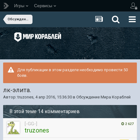
Игры
Сервисы
Обсуждение Мира Кораблей
Для публикации в этом разделе необходимо провести 50
боёв.
лк-элита.
Автор:
truzones
,
4 апр 2016, 15:36:30
в
Обсуждение Мира Кораблей
В этой теме 14 комментариев
[-GG-]
2 627
truzones