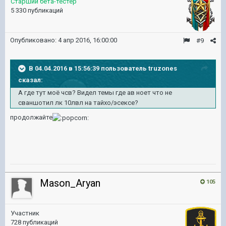
Старший бета-тестер
5 330 публикаций
Опубликовано:
4 апр 2016, 16:00:00
#9
В 04.04.2016 в 15:56:39 пользователь truzones
сказал:
А где тут моё чсв? Видел темы где ав ноет что не
сваншотил лк 10лвл на тайхо/эсексе?
продолжайте
Mason_Aryan
105
Участник
728 публикаций