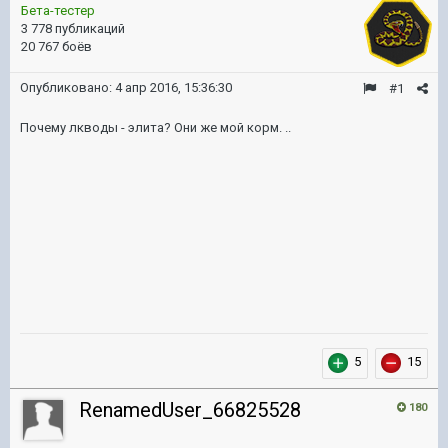
Бета-тестер
3 778 публикаций
20 767 боёв
Опубликовано:
4 апр 2016, 15:36:30
#1
Почему лкводы - элита? Они же мой корм. ..
5
15
RenamedUser_66825528
180