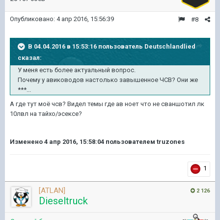
Опубликовано:
4 апр 2016, 15:56:39
#8
В 04.04.2016 в 15:53:16 пользователь Deutschlandlied
сказал:
У меня есть более актуальный вопрос.
Почему у авиководов настолько завышенное ЧСВ? Они же
***...
А где тут моё чсв? Видел темы где ав ноет что не сваншотил лк
10лвл на тайхо/эсексе?
Изменено
4 апр 2016, 15:58:04
пользователем truzones
1
[ATLAN]
2 126
Dieseltruck