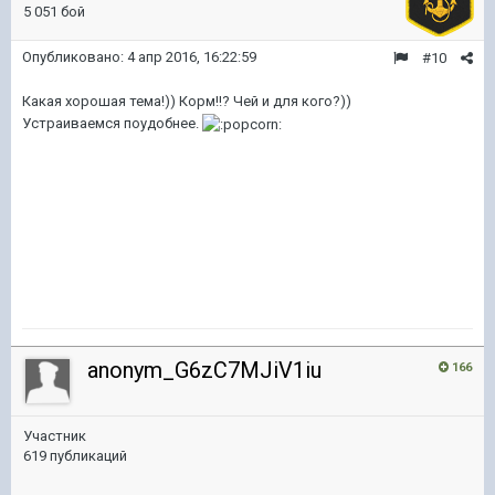
5 051 бой
Опубликовано:
4 апр 2016, 16:22:59
#10
Какая хорошая тема!)) Корм!!? Чей и для кого?))
Устраиваемся поудобнее.
anonym_G6zC7MJiV1iu
166
Участник
619 публикаций