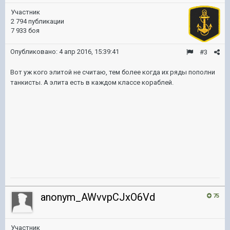
Участник
2 794 публикации
7 933 боя
Опубликовано:
4 апр 2016, 15:39:41
#3
Вот уж кого элитой не считаю, тем более когда их ряды пополни
танкисты. А элита есть в каждом классе кораблей.
anonym_AWvvpCJxO6Vd
75
Участник