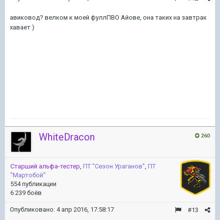
авиковод? велком к моей фуллПВО Айове, она таких на завтрак
хавает )
WhiteDracon
260
Старший альфа-тестер
,
ПТ ''Сезон Ураганов''
,
ПТ
''Мартобой''
554 публикации
6 239 боёв
Опубликовано:
4 апр 2016, 17:58:17
#13