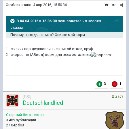
Опубликовано:
4 апр 2016, 15:50:36
#6
В 04.04.2016 в 15:36:30 пользователь truzones
сказал:
Почему лкводы - элита? Они же мой корм. ..
1 - с каких пор двyкнопочные илитой стали, прyф
2 - скорее ты (АВвод) корм для всех остальных
3
1
[PSI]
3 377
Deutschlandlied
Старший бета-тестер
3 489 публикаций
27 042 боя