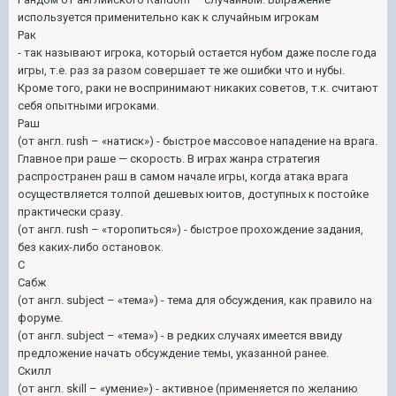
используется применительно как к случайным игрокам
Рак
- так называют игрока, который остается нубом даже после года
игры, т.е. раз за разом совершает те же ошибки что и нубы.
Кроме того, раки не воспринимают никаких советов, т.к. считают
себя опытными игроками.
Раш
(от англ. rush – «натиск») - быстрое массовое нападение на врага.
Главное при раше — скорость. В играх жанра стратегия
распространен раш в самом начале игры, когда атака врага
осуществляется толпой дешевых юитов, доступных к постойке
практически сразу.
(от англ. rush – «торопиться») - быстрое прохождение задания,
без каких-либо остановок.
С
Сабж
(от англ. subject – «тема») - тема для обсуждения, как правило на
форуме.
(от англ. subject – «тема») - в редких случаях имеется ввиду
предложение начать обсуждение темы, указанной ранее.
Скилл
(от англ. skill – «умение») - активное (применяется по желанию