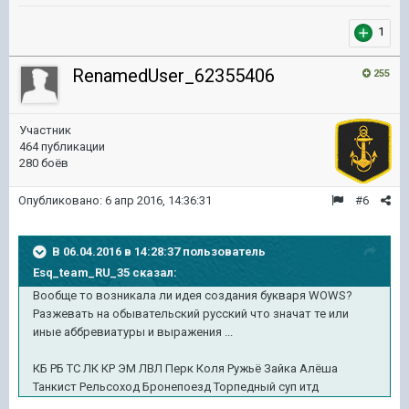
1
RenamedUser_62355406
255
Участник
464 публикации
280 боёв
Опубликовано:
6 апр 2016, 14:36:31
#6
В 06.04.2016 в 14:28:37 пользователь
Esq_team_RU_35 сказал:
Вообще то возникала ли идея создания букваря WOWS?
Разжевать на обывательский русский что значат те или
иные аббревиатуры и выражения ...
КБ РБ ТС ЛК КР ЭМ ЛВЛ Перк Коля Ружьё Зайка Алёша
Танкист Рельсоход Бронепоезд Торпедный суп итд