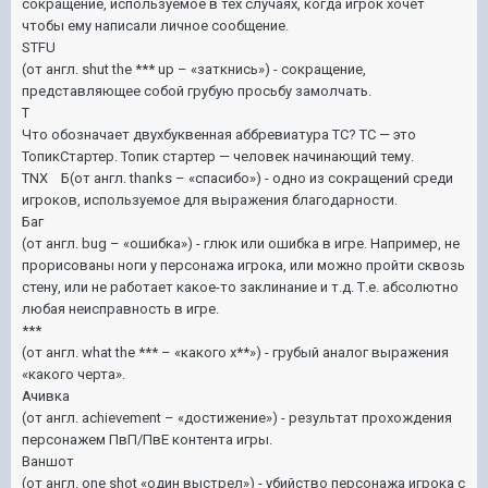
сокращение, используемое в тех случаях, когда игрок хочет
чтобы ему написали личное сообщение.
STFU
(от англ. shut the *** up – «заткнись») - сокращение,
представляющее собой грубую просьбу замолчать.
T
Что обозначает двухбуквенная аббревиатура ТС? ТС — это
ТопикСтартер. Топик стартер — человек начинающий тему.
TNX Б(от англ. thanks – «спасибо») - одно из сокращений среди
игроков, используемое для выражения благодарности.
Баг
(от англ. bug – «ошибка») - глюк или ошибка в игре. Например, не
прорисованы ноги у персонажа игрока, или можно пройти сквозь
стену, или не работает какое-то заклинание и т.д. Т.е. абсолютно
любая неисправность в игре.
***
(от англ. what the *** – «какого х**») - грубый аналог выражения
«какого черта».
Ачивка
(от англ. achievement – «достижение») - результат прохождения
персонажем ПвП/ПвЕ контента игры.
Ваншот
(от англ. one shot «один выстрел») - убийство персонажа игрока с