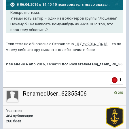
В 06.04.2016 в 14:40:10 пользователь maso сказал:
Конкретно тема.
У темы есть автор – один из волонтеров группы "Лоцманы".
Почему бы не написать кому-нибудь из них в ЛС о том, что
пора тему обновить?
Если тема не обновлена с Отправлено
10 Дек 2014 - 04:13
... то по
моему либо автору фиолетово либо почил в бозе ...
Изменено
6 апр 2016, 14:44:11
пользователем Esq_team_RU_35
1
RenamedUser_62355406
255
Участник
464 публикации
280 боёв