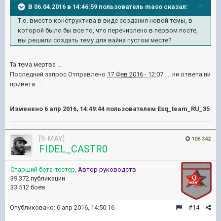
В 06.04.2016 в 14:46:59 пользователь maso сказал:
Т.о.
вместо конструктива в виде создания новой темы, в
которой было бы все то, что перечислено в первом посте,
вы решили
создать тему для вайна пустом месте?
Та тема мертва ...
Последний запрос Отправлено
17 Фев 2016 - 12:07
.... ни ответа ни
привета ....
Изменено
6 апр 2016, 14:49:44
пользователем Esq_team_RU_35
[9-MAY]
106 342
FIDEL_CASTR0
Старший бета-тестер
,
Автор руководств
39 372 публикации
33 512 боёв
Опубликовано:
6 апр 2016, 14:50:16
#14