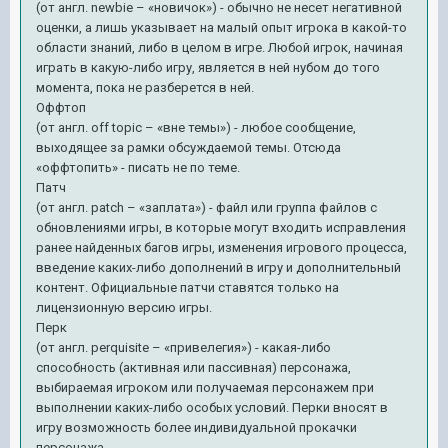
(от англ. newbie – «новичок») - обычно не несет негативной
оценки, а лишь указывает на малый опыт игрока в какой-то
области знаний, либо в целом в игре. Любой игрок, начиная
играть в какую-либо игру, является в ней нубом до того
момента, пока не разберется в ней.
Оффтоп
(от англ. off topic – «вне темы») - любое сообщение,
выходящее за рамки обсуждаемой темы. Отсюда
«оффтопить» - писать не по теме.
Патч
(от англ. patch – «заплата») - файл или группа файлов с
обновлениями игры, в которые могут входить исправления
ранее найденных багов игры, изменения игрового процесса,
введение каких-либо дополнений в игру и дополнительный
контент. Официальные патчи ставятся только на
лицензионную версию игры.
Перк
(от англ. perquisite – «привелегия») - какая-либо
способность (активная или пассивная) персонажа,
выбираемая игроком или получаемая персонажем при
выполнении каких-либо особых условий. Перки вносят в
игру возможность более индивидуальной прокачки
персонажа.