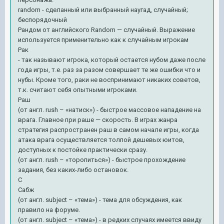
random - сделанный или выбранный наугад, случайный;
беспорядочный
Рандом от английского Random — случайный. Выражение
используется применительно как к случайным игрокам
Рак
- так называют игрока, который остается нубом даже после
года игры, т.е. раз за разом совершает те же ошибки что и
нубы. Кроме того, раки не воспринимают никаких советов,
т.к. считают себя опытными игроками.
Раш
(от англ. rush – «натиск») - быстрое массовое нападение на
врага. Главное при раше — скорость. В играх жанра
стратегия распространен раш в самом начале игры, когда
атака врага осуществляется толпой дешевых юитов,
доступных к постойке практически сразу.
(от англ. rush – «торопиться») - быстрое прохождение
задания, без каких-либо остановок.
С
Сабж
(от англ. subject – «тема») - тема для обсуждения, как
правило на форуме.
(от англ. subject – «тема») - в редких случаях имеется ввиду