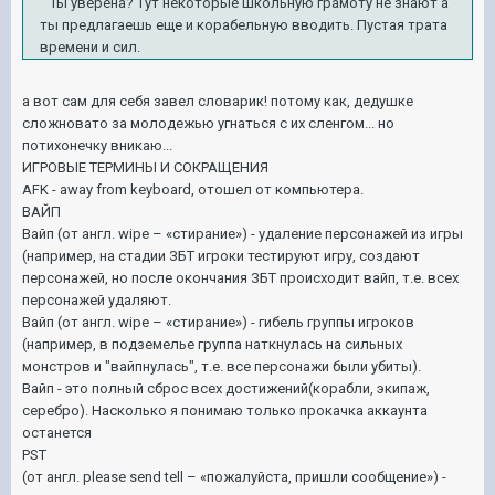
Ты уверена? Тут некоторые школьную грамоту не знают а
ты предлагаешь еще и корабельную вводить. Пустая трата
времени и сил.
а вот сам для себя завел словарик! потому как, дедушке
сложновато за молодежью угнаться с их сленгом... но
потихонечку вникаю...
ИГРОВЫЕ ТЕРМИНЫ И СОКРАЩЕНИЯ
AFK - away from keyboard, отошел от компьютера.
ВАЙП
Вайп (от англ. wipe – «стирание») - удаление персонажей из игры
(например, на стадии ЗБТ игроки тестируют игру, создают
персонажей, но после окончания ЗБТ происходит вайп, т.е. всех
персонажей удаляют.
Вайп (от англ. wipe – «стирание») - гибель группы игроков
(например, в подземелье группа наткнулась на сильных
монстров и "вайпнулась", т.е. все персонажи были убиты).
Вайп - это полный сброс всех достижений(корабли, экипаж,
серебро). Насколько я понимаю только прокачка аккаунта
останется
PST
(от англ. please send tell – «пожалуйста, пришли сообщение») -