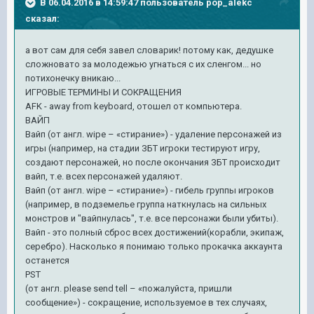
В 06.04.2016 в 14:59:47 пользователь pop_alekc
сказал:
а вот сам для себя завел словарик! потому как, дедушке
сложновато за молодежью угнаться с их сленгом... но
потихонечку вникаю...
ИГРОВЫЕ ТЕРМИНЫ И СОКРАЩЕНИЯ
AFK - away from keyboard, отошел от компьютера.
ВАЙП
Вайп (от англ. wipe – «стирание») - удаление персонажей из
игры (например, на стадии ЗБТ игроки тестируют игру,
создают персонажей, но после окончания ЗБТ происходит
вайп, т.е. всех персонажей удаляют.
Вайп (от англ. wipe – «стирание») - гибель группы игроков
(например, в подземелье группа наткнулась на сильных
монстров и "вайпнулась", т.е. все персонажи были убиты).
Вайп - это полный сброс всех достижений(корабли, экипаж,
серебро). Насколько я понимаю только прокачка аккаунта
останется
PST
(от англ. please send tell – «пожалуйста, пришли
сообщение») - сокращение, используемое в тех случаях,