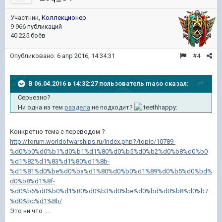
Участник,
Коллекционер
9 966 публикаций
40 225 боёв
Опубликовано:
6 апр 2016, 14:34:31
#4
В 06.04.2016 в 14:32:27 пользователь maso сказал:
Серьезно?
Ни одна из тем
раздела
не подходит?
Конкретно тема с переводом ?
http://forum.worldofwarships.ru/index.php?/topic/10789-
%d0%b0%d0%b1%d0%b1%d1%80%d0%b5%d0%b2%d0%b8%d0%b0
%d1%82%d1%83%d1%80%d1%8b-
%d1%81%d0%be%d0%ba%d1%80%d0%b0%d1%89%d0%b5%d0%bd%
d0%b8%d1%8f-
%d0%b6%d0%b0%d1%80%d0%b3%d0%be%d0%bd%d0%b8%d0%b7
%d0%bc%d1%8b/
Это ни что ....