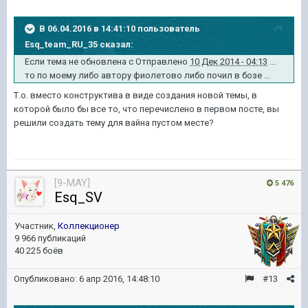
В 06.04.2016 в 14:41:10 пользователь
Esq_team_RU_35 сказал:
Если тема не обновлена с Отправлено
10 Дек 2014 - 04:13
...
то по моему либо автору фиолетово либо почил в бозе ...
Т.о.
вместо конструктива в виде создания новой темы, в
которой было бы все то, что перечислено в первом посте, вы
решили
создать тему для вайна пустом месте?
[9-MAY]
5 476
Esq_SV
Участник,
Коллекционер
9 966 публикаций
40 225 боёв
Опубликовано:
6 апр 2016, 14:48:10
#13