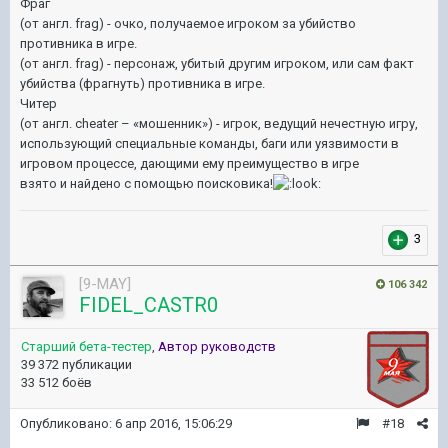
Фраг
(от англ. frag) - очко, получаемое игроком за убийство
противника в игре.
(от англ. frag) - персонаж, убитый другим игроком, или сам факт
убийства (фрагнуть) противника в игре.
Читер
(от англ. cheater – «мошенник») - игрок, ведущий нечестную игру,
использующий специальные команды, баги или уязвимости в
игровом процессе, дающими ему преимущество в игре
взято и найдено с помощью поисковика!
3
[9-MAY]
106 342
FIDEL_CASTR0
Старший бета-тестер
,
Автор руководств
39 372 публикации
33 512 боёв
Опубликовано:
6 апр 2016, 15:06:29
#18