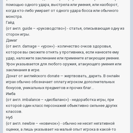
помощью одного удара, выстрела или умения, или наоборот,
когда кто-либо умирает от одного удара босса или обычного
монстра.
Гайд
(от англ. guide – «руководство») - статья, описывающая одну из
сторон игры.
Дамаг
(от англ. damage – «урон») - количество очков здоровья,
которое вы сможете отнять у противника, если нанесете ему
удар, наложите заклинание или примените атакующее умение.
Урон указывается для любого оружия, атакующего умения или
заклинания в игре.
Донат от английского donate — жертвовать, дарить. В онлайн
играх обычно обозначает оплату игроком дополнительных
бонусов, уникальных предметов и прочих благ...
Имба
(от англ. imbalance – «дисбаланс») - недоработка игры, при
которой один класс персонажей объективно сильнее других
классов.
Нуб
(от англ. newbie – «новичок») - обычно не несет негативной
оценки, а лишь указывает на малый опыт игрока в какой-то