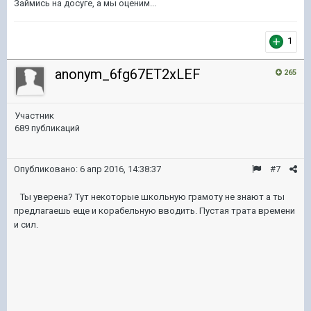
Займись на досуге, а мы оценим...
1
anonym_6fg67ET2xLEF
265
Участник
689 публикаций
Опубликовано:
6 апр 2016, 14:38:37
#7
Ты уверена? Тут некоторые школьную грамоту не знают а ты
предлагаешь еще и корабельную вводить. Пустая трата времени
и сил.