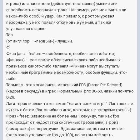
игрока) или пассивное (действует постоянно) умение или
способность персонажа игрока. Например, умение лечить или
какой-либо особый удар. Как правило, с ростом уровня
персонажа, у него появляются новые умения, а так же
улучшаются старые.
Топ
(от англ. top – «первый») - лучший.
Ф
Фича (англ. feature — особенность, необычное свойство,
«фишка») — сленговое обозначение каких-либо необычных
признаков какого-либо явления. «Фичей» могут выступать
необычные программные возможности, особые функции, что-
либо...
Тормоза - это когда очень маленький FPS (Frame Per Second)
(кадры в секунду) в играх. Нормальный фпс 30-60, низкий понятно
0-29.
Лаги - практически тоже самое "лагает сильно игра". Лаг-глюк. не
путать с багом (баг-ошибка в игре, которые не предусмотренны)
Фриз - freez. Зависание на более чем 1 секунду, так как fps
происходит от недостатка системных требований, а фриз
(заморозка) от перегрузки. Эдак зависание, потом отвисает
(возможно увеличение fps до 100), но потом всё опять.