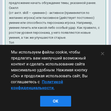
предложение начать обсуждение темы, указанной ранее.
Скилл
(от англ. skill – «умение») - активное (применяется по
желанию игрока) или пассивное (действует постоянно)
умение или способность персонажа игрока. Например,
умение лечить или какой-либо особый удар. Как правило, с
ростом уровня персонажа, у него появляются новые
умения, а так же улучшаются старые.
Топ
(от англ. top – «первый») - лучший.
×
Мы используем файлы cookie, чтобы
Ф
Фича (англ. feature — особенность, необычное свойство,
предлагать вам наилучший возможный
«фишка») — сленговое обозначение каких-либо необычных
контент и сделать использование сайта
признаков какого-либо явления. «Фичей» могут выступать
максимально удобным. Нажимая кнопку
необычные программные возможности, особые функции,
«Ок» и продолжая использовать сайт, Вы
что-либо...
соглашаетесь с
Политикой
Тормоза - это когда очень маленький FPS (Frame Per Second)
(кадры в секунду) в играх. Нормальный фпс 30-60, низкий
конфиденциальности.
понятно 0-29.
Лаги - практически тоже самое "лагает сильно игра". Лаг-
OK
глюк. не путать с багом (баг-ошибка в игре, которые не
предусмотренны)