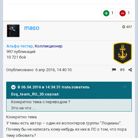
1
1
maso
407
Альфа-тестер
,
Коллекционер
997 публикаций
10 721 бой
Опубликовано:
6 апр 2016, 14:40:10
#9
В 06.04.2016 в 14:34:31 пользователь
Esq_team_RU_35 сказал:
Конкретно тема с переводом ?
Это ни что ....
Конкретно тема.
У темы есть автор – один из волонтеров группы "Лоцманы".
Почему бы не написать кому-нибудь из них в ЛС о том, что пора
тему обновить?