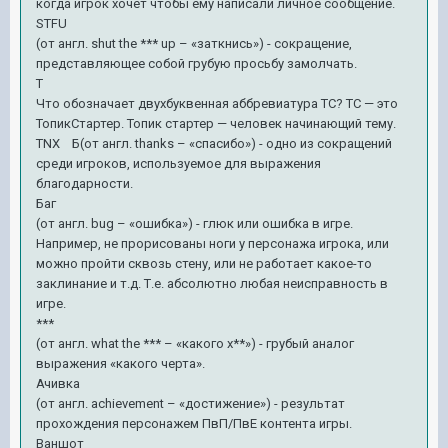
когда игрок хочет чтобы ему написали личное сообщение.
STFU
(от англ. shut the *** up – «заткнись») - сокращение,
представляющее собой грубую просьбу замолчать.
T
Что обозначает двухбуквенная аббревиатура ТС? ТС — это
ТопикСтартер. Топик стартер — человек начинающий тему.
TNX Б(от англ. thanks – «спасибо») - одно из сокращений
среди игроков, используемое для выражения
благодарности.
Баг
(от англ. bug – «ошибка») - глюк или ошибка в игре.
Например, не прорисованы ноги у персонажа игрока, или
можно пройти сквозь стену, или не работает какое-то
заклинание и т.д. Т.е. абсолютно любая неисправность в
игре.
***
(от англ. what the *** – «какого х**») - грубый аналог
выражения «какого черта».
Ачивка
(от англ. achievement – «достижение») - результат
прохождения персонажем ПвП/ПвЕ контента игры.
Ваншот