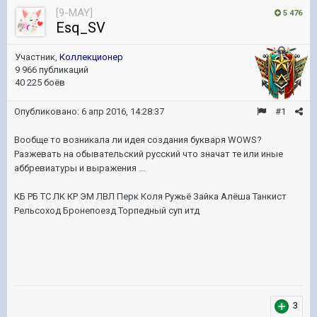
[9-MAY]
5 476
Esq_SV
Участник,
Коллекционер
9 966 публикаций
40 225 боёв
Опубликовано:
6 апр 2016, 14:28:37
#1
Вообще то возникала ли идея создания букваря WOWS?
Разжевать на обывательский русский что значат те или иные
аббревиатуры и выражения ...
КБ РБ ТС ЛК КР ЭМ ЛВЛ Перк Коля Ружьё Зайка Алёша Танкист
Рельсоход Бронепоезд Торпедный суп итд
3