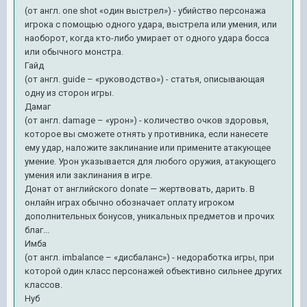
(от англ. one shot «один выстрел») - убийство персонажа
игрока с помощью одного удара, выстрела или умения, или
наоборот, когда кто-либо умирает от одного удара босса
или обычного монстра.
Гайд
(от англ. guide – «руководство») - статья, описывающая
одну из сторон игры.
Дамаг
(от англ. damage – «урон») - количество очков здоровья,
которое вы сможете отнять у противника, если нанесете
ему удар, наложите заклинание или примените атакующее
умение. Урон указывается для любого оружия, атакующего
умения или заклинания в игре.
Донат от английского donate — жертвовать, дарить. В
онлайн играх обычно обозначает оплату игроком
дополнительных бонусов, уникальных предметов и прочих
благ...
Имба
(от англ. imbalance – «дисбаланс») - недоработка игры, при
которой один класс персонажей объективно сильнее других
классов.
Нуб