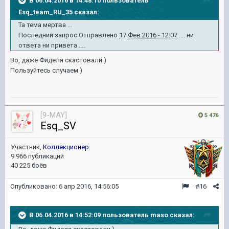
В 06.04.2016 в 14:48:10 пользователь
Esq_team_RU_35 сказал:
Та тема мертва ...
Последний запрос Отправлено
17 Фев 2016 - 12:07
.... ни
ответа ни привета ....
Во, даже Фиделя скастовали )
Пользуйтесь случаем )
[9-MAY]
5 476
Esq_SV
Участник,
Коллекционер
9 966 публикаций
40 225 боёв
Опубликовано:
6 апр 2016, 14:56:05
#16
В 06.04.2016 в 14:52:09 пользователь maso сказал: