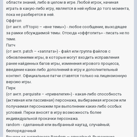
области знаний, либо в целом в игре. Любой игрок, начиная
играть в какую-либо игру, является в ней нубом до того момента,
пока не разберется в ней.
Оффтоп
(от англ. off topic – «вне темы») - любое сообщение, выходящее
за рамки обсуждаемой темы. Отсюда «оффтопить» - писать не по
теме.
Патч
(от англ. patch – «заплата») - файл или группа файлов с
обновлениями игры, в которые могут входить исправления
ранее найденных багов игры, изменения игрового процесса,
введение каких-либо дополнений в игру и дополнительный
контент. Официальные патчи ставятся только на лицензионную
версию игры.
Перк
(от англ. perquisite – «привелегия») - какая-либо способность
(активная или пассивная) персонажа, выбираемая игроком или
получаемая персонажем при выполнении каких-либо особых
условий. Перки вносят в игру возможность более
индивидуальной прокачки персонажа.
random - сделанный или выбранный наугад, случайный;
беспорядочный
Рандом от английского Random — случайный. Выражение