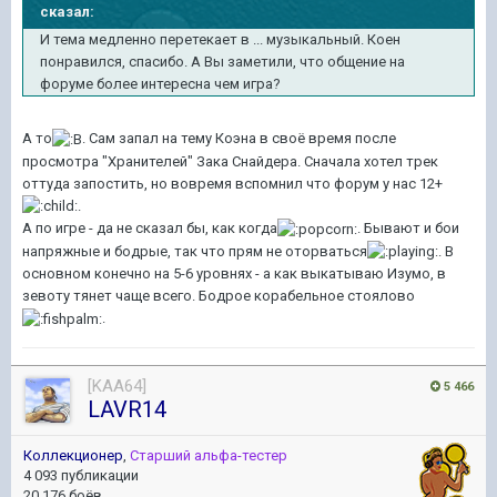
сказал:
И тема медленно перетекает в ... музыкальный. Коен
понравился, спасибо. А Вы заметили, что общение на
форуме более интересна чем игра?
А то
. Сам запал на тему Коэна в своё время после
просмотра "Хранителей" Зака Снайдера. Сначала хотел трек
оттуда запостить, но вовремя вспомнил что форум у нас 12+
.
А по игре - да не сказал бы, как когда
. Бывают и бои
напряжные и бодрые, так что прям не оторваться
. В
основном конечно на 5-6 уровнях - а как выкатываю Изумо, в
зевоту тянет чаще всего. Бодрое корабельное стоялово
.
[KAA64]
5 466
LAVR14
Коллекционер
,
Старший альфа-тестер
4 093 публикации
20 176 боёв