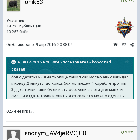
onik63
5 776
Участник
14 735 публикаций
13 257 боёв
Опубликовано:
9 апр 2016, 20:38:04
#2
В 09.04.2016 в 20:30:45 пользователь konocrad
сказал:
бой с десятками я на тирпице тащил как мог но авик закидал
к концу ,2 минуты до конца боя мы ведем 4 корабля против
3 , две точки наши были и эти обезьяны за эти две минуты
смогли отдать точки и слить ,я хз каак это можно сделать
Один не играй.
anonym_AV4jeRVGjG0E
1 374