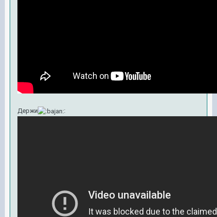
Держи
: