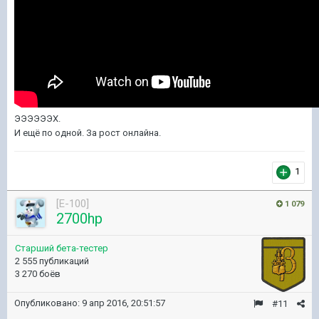
ЭЭЭЭЭЭХ.
И ещё по одной. За рост онлайна.
1
[E-100]
1 079
2700hp
Старший бета-тестер
2 555 публикаций
3 270 боёв
Опубликовано:
9 апр 2016, 20:51:57
#11