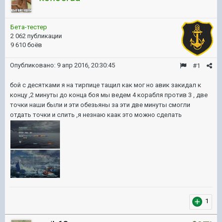
Бета-тестер
2 062 публикации
9 610 боёв
Опубликовано:
9 апр 2016, 20:30:45
#1
бой с десятками я на тирпице тащил как мог но авик закидал к
концу ,2 минуты до конца боя мы ведем 4 корабля против 3 , две
точки наши были и эти обезьяны за эти две минуты смогли
отдать точки и слить ,я незнаю каак это можно сделать
1