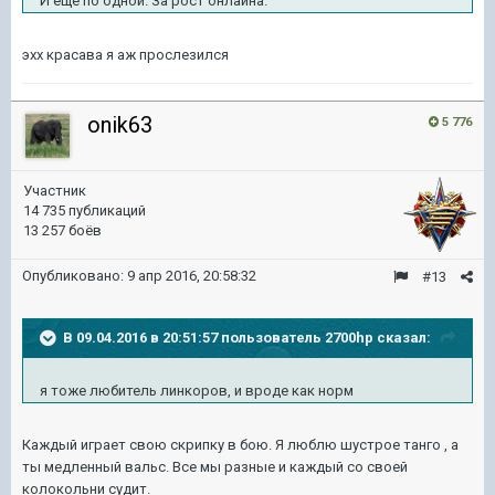
И ещё по одной. За рост онлайна.
эхх красава я аж прослезился
onik63
5 776
Участник
14 735 публикаций
13 257 боёв
Опубликовано:
9 апр 2016, 20:58:32
#13
В 09.04.2016 в 20:51:57 пользователь 2700hp сказал:
я тоже любитель линкоров, и вроде как норм
Каждый играет свою скрипку в бою. Я люблю шустрое танго , а
ты медленный вальс. Все мы разные и каждый со своей
колокольни судит.