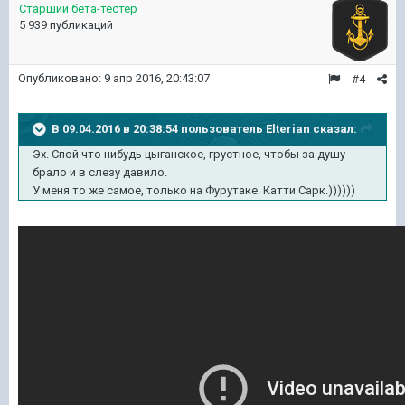
Старший бета-тестер
5 939 публикаций
Опубликовано:
9 апр 2016, 20:43:07
#4
В 09.04.2016 в 20:38:54 пользователь Elterian сказал:
Эх. Спой что нибудь цыганское, грустное, чтобы за душу
брало и в слезу давило.
У меня то же самое, только на Фурутаке. Катти Сарк.))))))