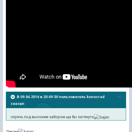
В 09.04.2016 в 20:49:30 пользователь konocrad
сказал:
спрячь под высоким забором ща бы затянуть
Держи
: