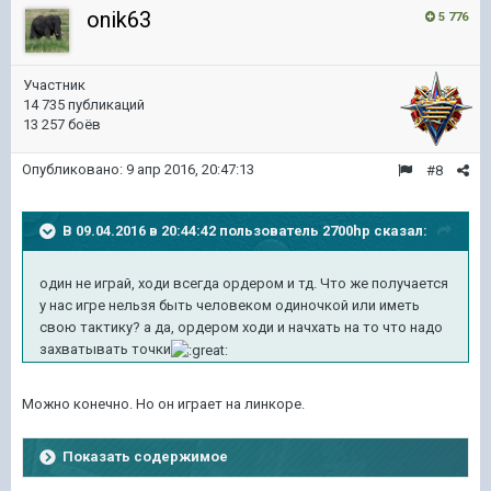
onik63
5 776
Участник
14 735 публикаций
13 257 боёв
Опубликовано:
9 апр 2016, 20:47:13
#8
В 09.04.2016 в 20:44:42 пользователь 2700hp сказал:
один не играй, ходи всегда ордером и тд. Что же получается
у нас игре нельзя быть человеком одиночкой или иметь
свою тактику? а да, ордером ходи и начхать на то что надо
захватывать точки
Можно конечно. Но он играет на линкоре.
Показать содержимое