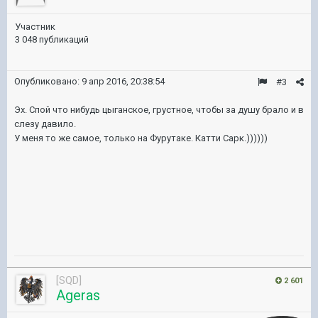
Участник
3 048 публикаций
Опубликовано:
9 апр 2016, 20:38:54
#3
Эх. Спой что нибудь цыганское, грустное, чтобы за душу брало и в
слезу давило.
У меня то же самое, только на Фурутаке. Катти Сарк.))))))
[SQD]
2 601
Ageras