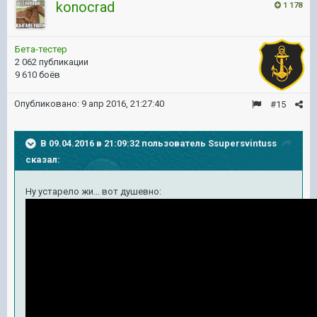
konocrad
1 178
Бета-тестер
2 062 публикации
9 610 боёв
Опубликовано:
9 апр 2016, 21:27:40
#15
В 09.04.2016 в 21:09:32 пользователь Ssupersvintuss
сказал:
Ну устарело жи... вот душевно: