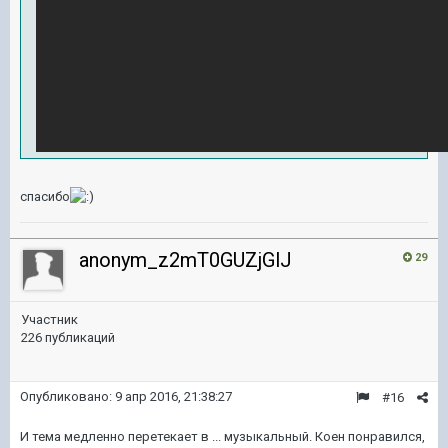
спасибо
anonym_z2mT0GUZjGlJ
29
Участник
226 публикаций
Опубликовано:
9 апр 2016, 21:38:27
#16
И тема медленно перетекает в ... музыкальный. Коен понравился,