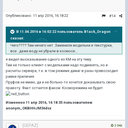
Опубликовано:
11 апр 2016, 16:18:22
#14
В 11.04.2016 в 16:02:22 пользователь B1ack_Dragon
сказал:
Чего???? Там ничего нет. Заменили модельки и текстурки,
все ..даже воду не убрали в космосе...
я видел высказывание одного из КМ на эту тему.
Там не только клиент с модельками надо подменять, но и
расчеты сервера, т.к. в том режиме дамаг в разы превосходил
рамки приличия.
Пруфов не имею, да и не больно-то хочется доказывать свою
правоту. Факт остается факом. Косморежима не будет.
Изменено
11 апр 2016, 16:18:35
пользователем
anonym_OKBHHJM36dsx
[GEPAZ]
2 046