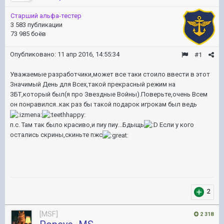
Старший альфа-тестер
3 583 публикации
73 985 боёв
Опубликовано:
11 апр 2016, 14:55:34
#1
Уважаемые разработчики,может все таки стоило ввести в этот
Значимый День для Всех,такой прекрасный режим на
ЗБТ,который был(я про Звездные Войны).Поверьте,очень Всем
он понравился..как раз бы такой подарок игрокам был ведь
п.с. Там так было красиво,и пиу пиу...Бдыщь
Если у кого
остались скрины,скиньте пжс
2
[MSF]
2 318