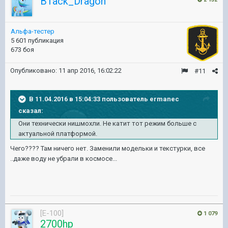
B1ack_Dragon
Альфа-тестер
5 601 публикация
673 боя
Опубликовано:
11 апр 2016, 16:02:22
#11
В 11.04.2016 в 15:04:33 пользователь ermanec
сказал:
Они технически нишмохли. Не катит тот режим больше с
актуальной платформой.
Чего???? Там ничего нет. Заменили модельки и текстурки, все
..даже воду не убрали в космосе...
[E-100]
1 079
2700hp