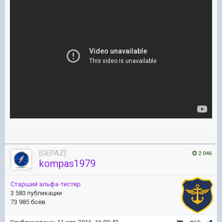
[GEPAZ]
2 046
kompas1979
Старший альфа-тестер
3 583 публикации
73 985 боёв