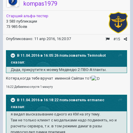
kompas1979
Старший альфа-тестер
3 583 публикации
73 985 боёв
Опубликовано:
11 апр 2016, 16:20:37
#15
В 11.04.2016 в 16:05:26 пользователь Temnokot
сказал:
Дада, прикрутите к моему Медведю 2 ПВО-Атланты.
Котяра,когда тебе вручат именной Сайпан то?
16:22 Добавлено спустя 1 минуту
В 11.04.2016 в 16:18:22 пользователь ermanec
сказал:
я видел высказывание одного из КМ на эту тему.
Там не только клиент с модельками надо подменять, но и
расчеты сервера, т.к. в том режиме дамаг в разы
превосходил рамки приличия.