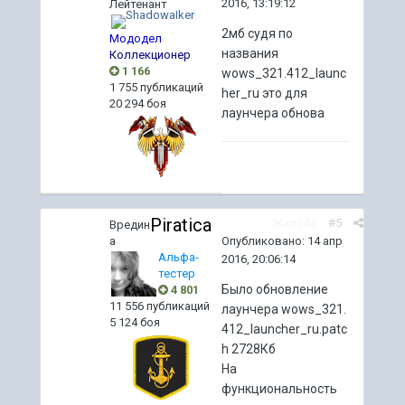
2016, 13:19:12
Лейтенант
2мб судя по
Мододел
названия
Коллекционер
1 166
wows_321.412_launc
1 755 публикаций
her_ru это для
20 294 боя
лаунчера обнова
Piratica
Жалоба
#5
Вредин
Опубликовано:
14 апр
а
Альфа-
2016, 20:06:14
тестер
Было обновление
4 801
11 556 публикаций
лаунчера wows_321.
5 124 боя
412_launcher_ru.patc
h 2728Кб
На
функциональность