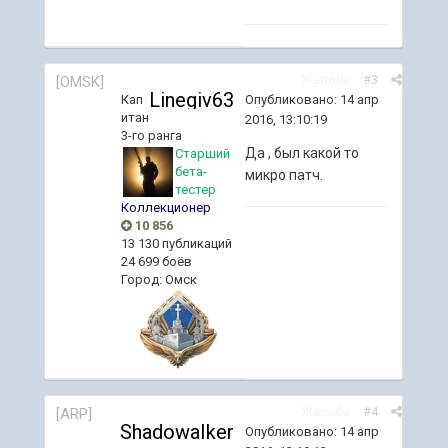
Жалоба
#3
[OMSK]
Linegiv63
Опубликовано:
14 апр
Кап
итан
2016, 13:10:19
3-го ранга
Да , был какой то
Старший
бета-
микро патч.
тестер
Коллекционер
10 856
13 130 публикаций
24 699 боёв
Город
:
Омск
Жалоба
#4
[ARP]
ShadowaIker
Опубликовано:
14 апр