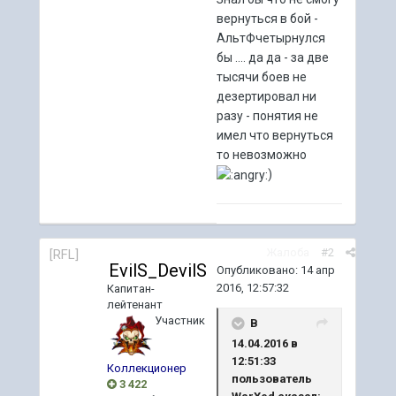
вернуться в бой -
АльтФчетырнулся
бы .... да да - за две
тысячи боев не
дезертировал ни
разу - понятия не
имел что вернуться
то невозможно
)
Жалоба
#2
[RFL]
EvilS_DevilS
Опубликовано:
14 апр
2016, 12:57:32
Капитан-
лейтенант
Участник
В
14.04.2016 в
12:51:33
Коллекционер
пользователь
3 422