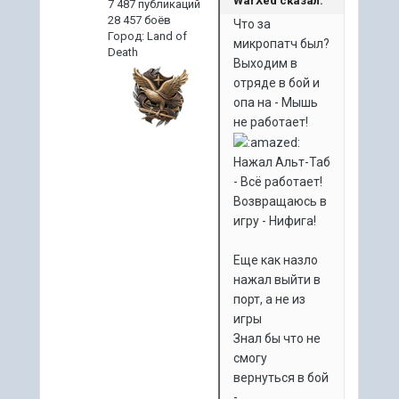
WarXed сказал:
7 487 публикаций
28 457 боёв
Что за
Город
:
Land of
микропатч был?
Death
Выходим в
отряде в бой и
опа на - Мышь
не работает!
Нажал Альт-Таб
- Всё работает!
Возвращаюсь в
игру - Нифига!
Еще как назло
нажал выйти в
порт, а не из
игры
Знал бы что не
смогу
вернуться в бой
-