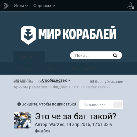
Игры
Сервисы
Больше
Ответы разработчиков
Публикации
Правила
Сообщество
Главная
Общий архив
Все публикации
Архивы разделов
Фидбек
Это че за баг такой?
Войдите, чтобы подписаться
Подписчики
1
Это че за баг такой?
Автор:
WarXed
,
14 апр 2016, 12:51:33
в
Фидбек