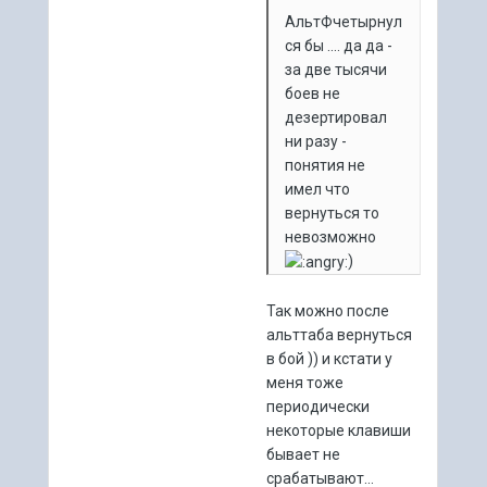
АльтФчетырнул
ся бы .... да да -
за две тысячи
боев не
дезертировал
ни разу -
понятия не
имел что
вернуться то
невозможно
)
Так можно после
альттаба вернуться
в бой )) и кстати у
меня тоже
периодически
некоторые клавиши
бывает не
срабатывают...