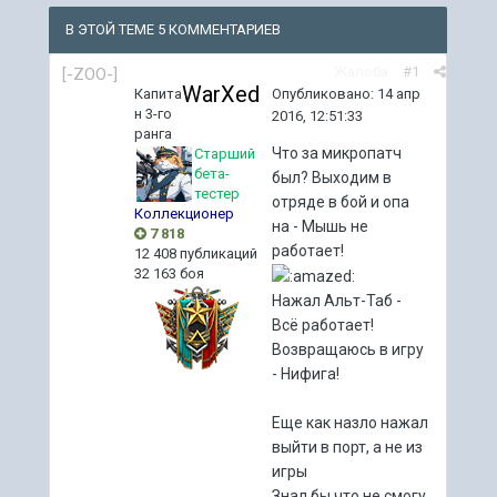
В ЭТОЙ ТЕМЕ 5 КОММЕНТАРИЕВ
Жалоба
#1
[-ZOO-]
WarXed
Опубликовано:
14 апр
Капита
н 3-го
2016, 12:51:33
ранга
Что за микропатч
Старший
бета-
был? Выходим в
тестер
отряде в бой и опа
Коллекционер
на - Мышь не
7 818
работает!
12 408 публикаций
32 163 боя
Нажал Альт-Таб -
Всё работает!
Возвращаюсь в игру
- Нифига!
Еще как назло нажал
выйти в порт, а не из
игры
Знал бы что не смогу