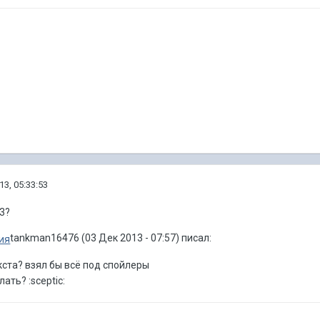
13, 05:33:53
-3?
tankman16476 (03 Дек 2013 - 07:57) писал:
екста? взял бы всё под спойлеры
ать? :sceptic: