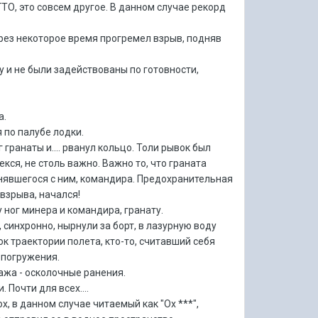
ГТО, это совсем другое. В данном случае рекорд
.
Через некоторое время прогремел взрыв, подняв
у и не были задействованы по готовности,
а.
 по палубе лодки.
анаты и.... рванул кольцо. Толи рывок был
екся, не столь важно. Важно то, что граната
авнявшегося с ним, командира. Предохранительная
 взрыва, начался!
 ног минера и командира, гранату.
синхронно, нырнули за борт, в лазурную воду
к траектории полета, кто-то, считавший себя
 погружения.
ажа - осколочные ранения.
Почти для всех....
, в данном случае читаемый как "Ох ***",