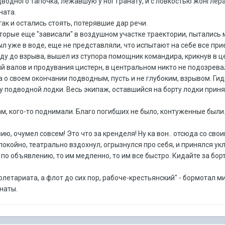
водного тапочка, лежавшую у ног гранату, и с ловкостью жонглера 
ната.
ак и остались стоять, потерявшие дар речи.
оторые еще "зависали" в воздушном участке траектории, пытались 
был уже в воде, еще не представляли, что испытают на себе все 
нду до взрыва, вышел из ступора помощник командира, крикнув в 
й валов и продувания цистерн, в центральном никто не подозрева
а о своем окончании подводным, пусть и не глубоким, взрывом. Г
у подводной лодки. Весь экипаж, оставшийся на борту лодки приня
м, кого-то поднимали. Благо погибших не было, контуженные были
изию, очумел совсем! Это что за кренделя! Ну ка вон.. отсюда со сво
покойно, театрально вздохнул, огрызнулся про себя, и принялся укл
по объявлению, то им медленно, то им все быстро. Кидайте за борт
етариата, а флот до сих пор, рабоче-крестьянский" - бормотал ми
наты.