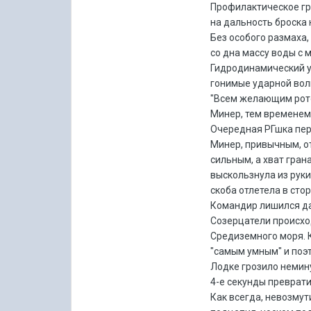
Профилактическое гра
на дальность броска 
Без особого размаха,
со дна массу воды с
Гидродинамический уд
гонимые ударной вол
"Всем желающим ротоз
Минер, тем временем
Очередная РГшка пер
Минер, привычным, о
сильным, а хват грана
выскользнула из руки
скоба отлетела в сто
Командир лишился дар
Созерцатели происход
Средиземного моря. К
"самым умным" и поэт
Лодке грозило немин
4-е секунды преврати
Как всегда, невозмут