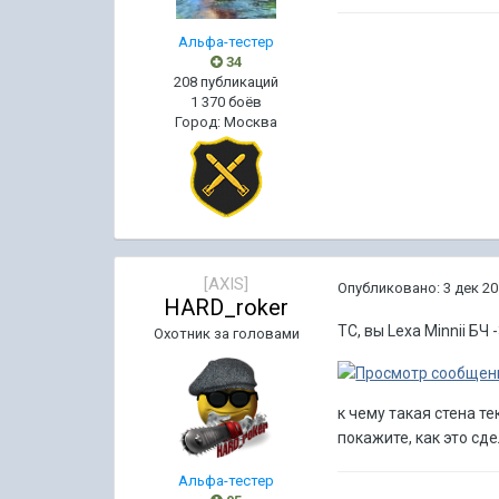
Альфа-тестер
34
208 публикаций
1 370 боёв
Город
:
Москва
[AXIS]
Опубликовано:
3 дек 20
HARD_roker
ТС, вы Lexa Minnii БЧ 
Охотник за головами
к чему такая стена т
покажите, как это сдел
Альфа-тестер