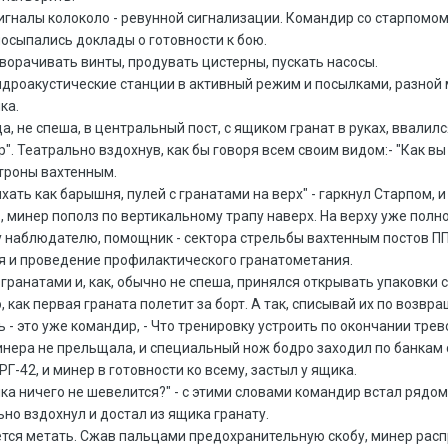
сигналы колоколо - ревунной сигнализации. Командир со старпомо
посыпались доклады о готовности к бою.
ворачивать винты, продувать цистерны, пускать насосы.
идроакустические станции в активный режим и посылками, разной
ка.
гда, не спеша, в центральный пост, с ящиком гранат в руках, ввали
р". Театрально вздохнув, как бы говоря всем своим видом:- "Как в
троны вахтенным.
хать как барышня, пулей с гранатами на верх" - гаркнул Старпом, 
 минер пополз по вертикальному трапу наверх. На верху уже пол
наблюдателю, помощник - сектора стрельбы вахтенным постов ПП
я и проведение профилактического гранатометания.
гранатами и, как, обычно не спеша, принялся открывать упаковки 
о, как первая граната полетит за борт. А так, списывай их по возв
ь - это уже командир, - Что тренировку устроить по окончании трев
нера не прельщала, и специальный нож бодро заходил по банкам с
Г-42, и минер в готовности ко всему, застыл у ящика.
инка ничего не шевелится?" - с этими словами командир встал рядом
но вздохнул и достал из ящика гранату.
ется метать. Сжав пальцами предохранительную скобу, минер расп