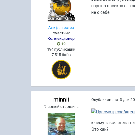
взрыва посекло его о
не о себе...
Альфа-тестер
Участник
Коллекционер
19
194 публикации
7 515 боёв
minnii
Опубликовано:
3 дек 20
Главный старшина
к чему такая стена т
Это как?