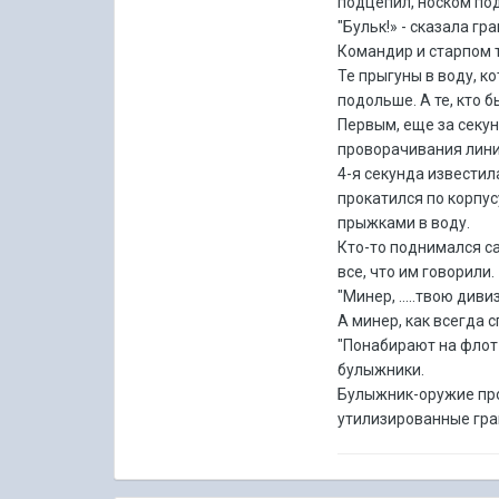
подцепил, носком под
"Бульк!» - сказала гра
Командир и старпом т
Те прыгуны в воду, к
подольше. А те, кто 
Первым, еще за секу
проворачивания лини
4-я секунда известил
прокатился по корпус
прыжками в воду.
Кто-то поднимался са
все, что им говорили.
"Минер, .....твою див
А минер, как всегда с
"Понабирают на флот 
булыжники.
Булыжник-оружие прол
утилизированные гра