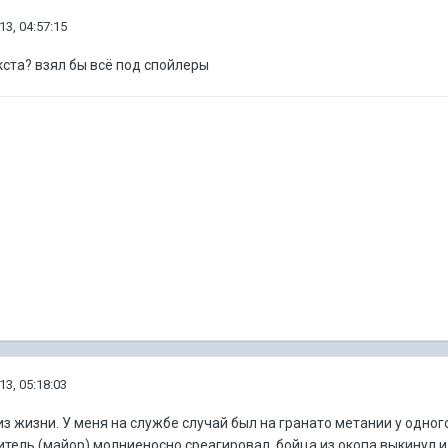
13, 04:57:15
екста? взял бы всё под спойлеры
13, 05:18:03
из жизни. У меня на службе случай был на гранато метании у одног
тель (майор) молниеносно среагировал, бойца из окопа выкинул 