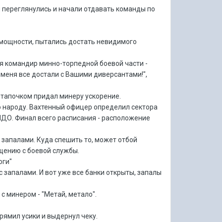
м переглянулись и начали отдавать команды по
 мощности, пытались достать невидимого
лся командир минно-торпедной боевой части -
ы меня все достали с Вашими диверсантами!",
и тапочком придал минеру ускорение.
но народу. Вахтенный офицер определил сектора
ДО. Финал всего расписания - расположение
с запалами. Куда спешить то, может отбой
ращению с боевой службы.
оги"
 запалами. И вот уже все банки открыты, запалы
 с минером - "Метай, метало".
рямил усики и выдернул чеку.