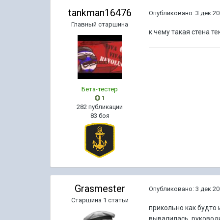
tankman16476
Опубликовано:
3 дек 20
Главный старшина
к чему такая стена т
Бета-тестер
1
282 публикации
83 боя
Grasmester
Опубликовано:
3 дек 20
Старшина 1 статьи
прикольно как будто 
вывалилась, руководи