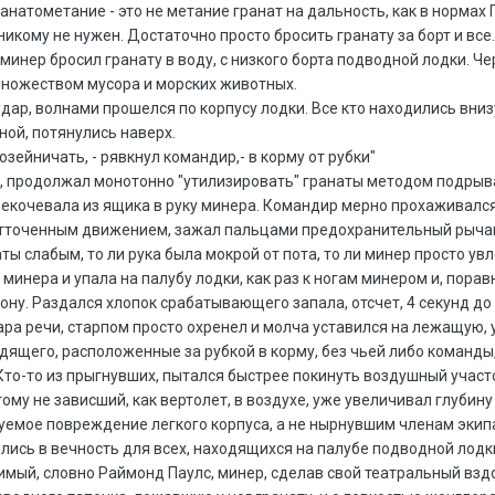
натометание - это не метание гранат на дальность, как в нормах 
никому не нужен. Достаточно просто бросить гранату за борт и все
 минер бросил гранату в воду, с низкого борта подводной лодки. 
 множеством мусора и морских животных.
ар, волнами прошелся по корпусу лодки. Все кто находились вниз
ной, потянулись наверх.
ейничать, - рявкнул командир,- в корму от рубки"
, продолжал монотонно "утилизировать" гранаты методом подрыв
екочевала из ящика в руку минера. Командир мерно прохаживался
тточенным движением, зажал пальцами предохранительный рычаг гр
ты слабым, то ли рука была мокрой от пота, то ли минер просто увл
 минера и упала на палубу лодки, как раз к ногам минером и, пор
рону. Раздался хлопок срабатывающего запала, отсчет, 4 секунд до
а речи, старпом просто охренел и молча уставился на лежащую, у
ящего, расположенные за рубкой в корму, без чьей либо команды, 
то-то из прыгнувших, пытался быстрее покинуть воздушный участо
ому не зависший, как вертолет, в воздухе, уже увеличивал глубину
уемое повреждение легкого корпуса, а не нырнувшим членам экип
лись в вечность для всех, находящихся на палубе подводной лодки. 
имый, словно Раймонд Паулс, минер, сделав свой театральный вздох