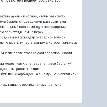
отправил ее в водное пространство....
махать руками и ногами, чтобы зависнуть
приемы борьбы с подводными диверсантами.
центральный пост команду о прекращении
л о происходящем на верху.
идродинамический удар очередной волной
лся спасать ту часть экипажа, которая занялась
. Многие после этого случая переспрашивали
ими железяками, учат вас учат и все бестолку"
адывать гранаты в ящик....
 бутылки с карбидом... а еще лучше кирпичи или
нер, таща, по вертикальному трапу, не