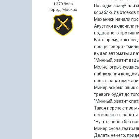
1 370 боёв
По лодке зазвучали 
Город
:
Москва
кораблю. Из отсеков 
Механики начали про
Акустики включили г
подводного противни
В это время, как все
проще говоря - "мине
выдал автоматы и па
"Минный, хватит взды
Молча, огрызнувшись,
наблюдения каждому 
поста гранатометани
Минер вскрыл ящик с 
тревоги будет до тог
"Минный, хватит спат
Такая перспектива ми
вставлены в гранаты Р
"Ну что, вечно без п
Минер снова театраль
Делать нечего, прид