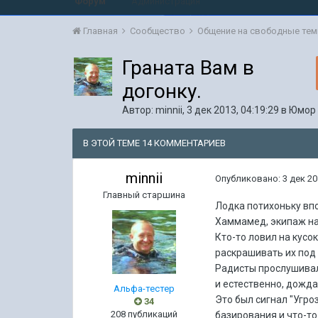
Форум
Администрация
Главная
Сообщество
Общение на свободные те
Граната Вам в
догонку.
Автор:
minnii
,
3 дек 2013, 04:19:29
в
Юмор
В ЭТОЙ ТЕМЕ 14 КОММЕНТАРИЕВ
minnii
Опубликовано:
3 дек 20
Главный старшина
Лодка потихоньку вп
Хаммамед, экипаж на
Кто-то ловил на кусо
раскрашивать их под 
Радисты прослушивали
и естественно, дождал
Альфа-тестер
Это был сигнал "Угро
34
208 публикаций
базирования и что-то