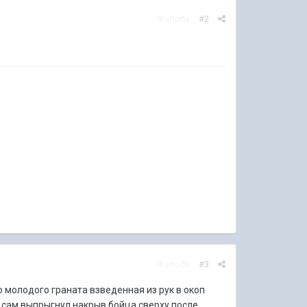
Жалоба
#2
Жалоба
#3
о молодого граната взведенная из рук в окоп
и сам выпрыгнул накрыв бойца сверху после