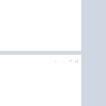
Жалоба
#5