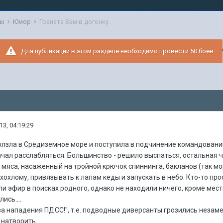
мы
Юмор
Граната Вам в догонку.
Для публикации в этом разделе необходимо провести 50 боёв.
13, 04:19:29
олзла в Средиземное море и поступила в подчинение командованию
чал расслабляться. Большинство - решило выспаться, остальная ч
к мяса, насаженный на тройной крючок спиннинга, бакланов (так м
хохлому, привязывать к лапам кеды и запускать в небо. Кто-то про
 эфир в поисках родного, однако не находили ничего, кроме мест
ись....
за нападения ПДСС!", т.е. подводные диверсанты грозились незам
 натворить.