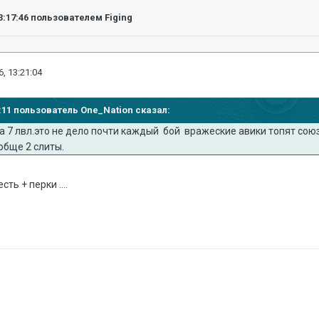
3:17:46
пользователем Figing
, 13:21:04
59:11 пользователь One_Nation сказал:
а 7 лвл.это не дело почти каждый бой вражеские авики топят союз
обще 2 слиты.
ть + перки ....