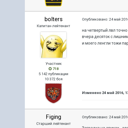
bolters
Опубликовано:
24 май 2016
Капитан-лейтенант
на четвертый лвл точно
вчера десяток с лишни
и моего ленгли тожи па
Участник
718
5 142 публикации
10 372 боя
Изменено
24 май 2016, 1
Figing
Опубликовано:
24 май 2016
Старший лейтенант