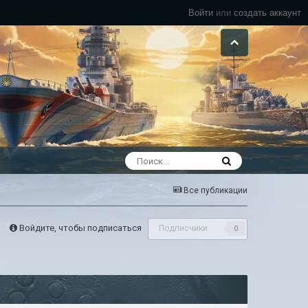
Войти
или
создать аккаунт
Все публикации
Войдите, чтобы подписаться
Подписчики
0