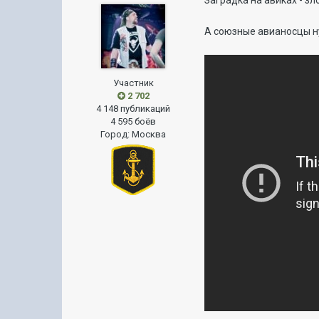
Заградка на авиках - зл
А союзные авианосцы н
Участник
2 702
4 148 публикаций
4 595 боёв
Город
:
Москва