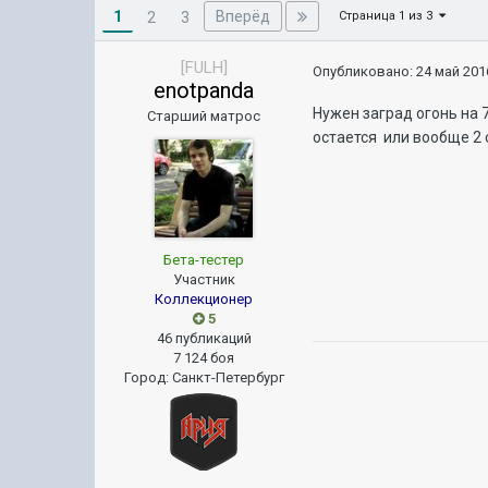
1
Вперёд
2
3
Страница 1 из 3
[FULH]
Опубликовано:
24 май 2016
enotpanda
Нужен заград огонь на 
Старший матрос
остается или вообще 2 
Бета-тестер
Участник
Коллекционер
5
46 публикаций
7 124 боя
Город
:
Санкт-Петербург