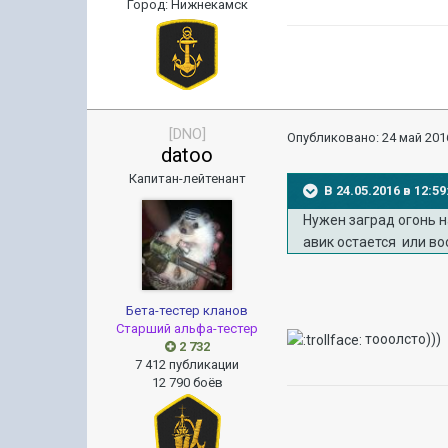
Город
:
Нижнекамск
[DNO]
Опубликовано:
24 май 2016
datoo
Капитан-лейтенант
В 24.05.2016 в 12:
Нужен заград огонь н
авик остается или во
Бета-тестер кланов
Старший альфа-тестер
тооолсто)))
2 732
7 412 публикации
12 790 боёв