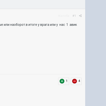
Жалоба
#1
 или наоборот.в итоге у врага или у нас 1 авик
1
4