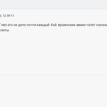
, 12:59:11
7 лвл.это не дело почти каждый бой вражеские авики топят союзные
слиты.