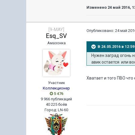
Изменено
24 май 2016, 1
[9-MAY]
Опубликовано:
24 май 2016
Esq_SV
Амазонка
В 24.05.2016 в 12:
Нужен заград огонь н
авик остается или во
Хватает и того ПВО что ес
Участник
Коллекционер
5 476
9 966 публикаций
40 225 боёв
Город
:
LN-60