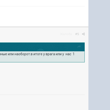
Жалоба
#5
ные или наоборот.в итоге у врага или у нас 1