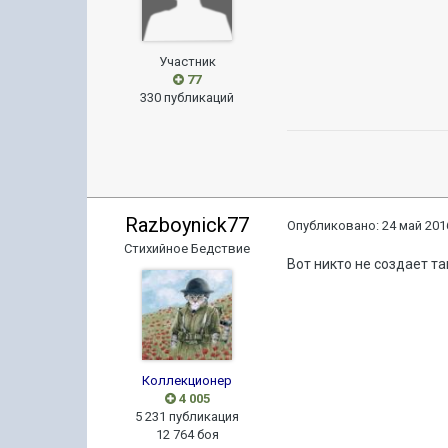
Участник
77
330 публикаций
Razboynick77
Опубликовано:
24 май 2016
Стихийное Бедствие
Вот никто не создает т
Коллекционер
4 005
5 231 публикация
12 764 боя