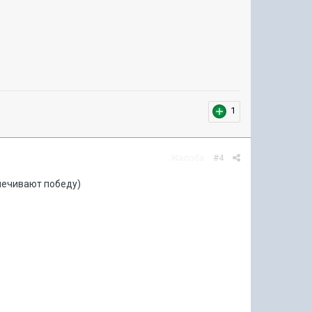
1
Жалоба
#4
спечивают победу)