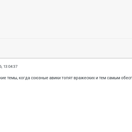
, 13:04:37
акие темы, когда союзные авики топят вражеских и тем самым обе