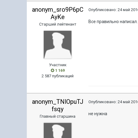
anonym_sro9P6pC
Опубликовано:
24 май 2016
AyKe
Все правильно написал
Старший лейтенант
Участник
1 169
2 587 публикаций
anonym_TNlOpuTJ
Опубликовано:
24 май 2016
fsqy
не нужна
Главный старшина