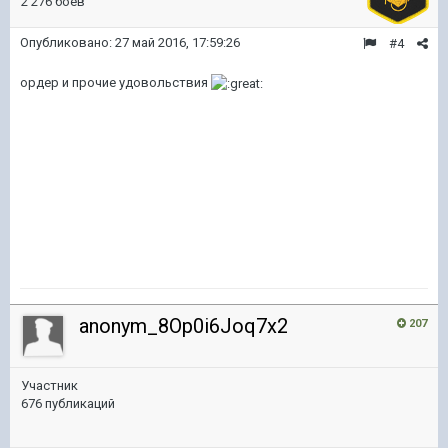
2 276 боёв
Опубликовано:
27 май 2016, 17:59:26
#4
ордер и прочие удовольствия
anonym_8Op0i6Joq7x2
207
Участник
676 публикаций