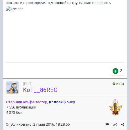
эка как его раскарячило,морской патруль надо вызывать
2
[FLD]
2 104
KoT__86REG
Старший альфа-тестер
,
Коллекционер
7 556 публикаций
4 373 боя
Опубликовано:
27 май 2016, 18:28:55
#9